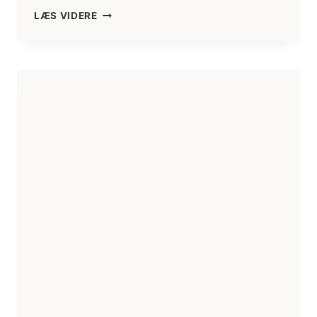
CHATURANGA
LÆS VIDERE
DANDASANA
TIL
BHUJANGASANA