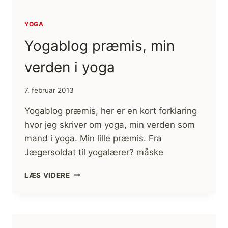
YOGA
Yogablog præmis, min
verden i yoga
7. februar 2013
Yogablog præmis, her er en kort forklaring
hvor jeg skriver om yoga, min verden som
mand i yoga. Min lille præmis. Fra
Jægersoldat til yogalærer? måske
YOGABLOG
LÆS VIDERE
PRÆMIS,
MIN
VERDEN
I
YOGA