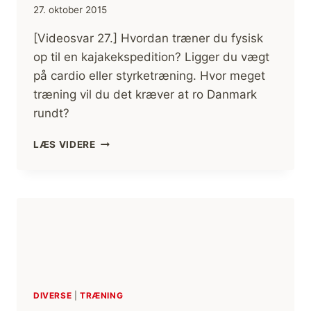
27. oktober 2015
[Videosvar 27.] Hvordan træner du fysisk
op til en kajakekspedition? Ligger du vægt
på cardio eller styrketræning. Hvor meget
træning vil du det kræver at ro Danmark
rundt?
[VIDEOSVAR
LÆS VIDERE
27.]
TRÆNING
OP
TIL
KAJAKEKSPEDITION
DIVERSE
|
TRÆNING