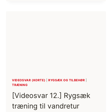
DE
BEDST,
FÅ
EN
MENTOR
VIDEOSVAR (KORTE)
|
RYGSÆK OG TILBEHØR
|
TRÆNING
[Videosvar 12.] Rygsæk
træning til vandretur