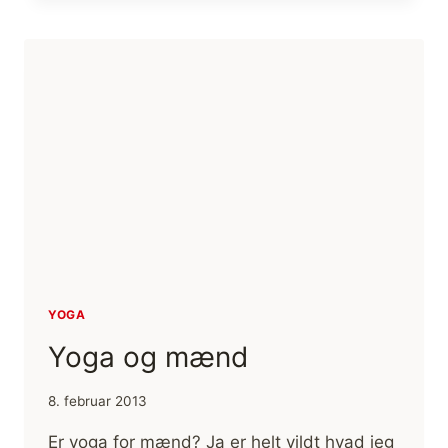
ADHO
MUKHA
SVANASANA
/
HUNDESTRÆKKET
YOGA
Yoga og mænd
8. februar 2013
Er yoga for mænd? Ja er helt vildt hvad jeg