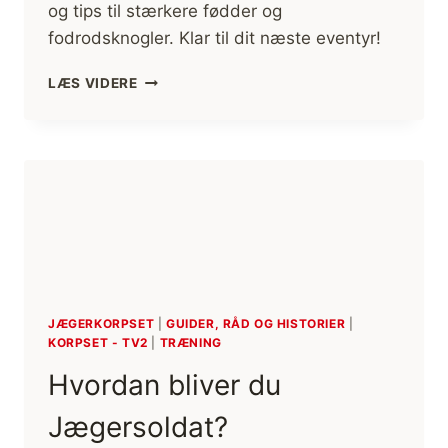
og tips til stærkere fødder og
fodrodsknogler. Klar til dit næste eventyr!
HJÆLP
LÆS VIDERE
MOD
SMERT
I
FØDDER
UNDER
VANDRING
(TRÆNING,
INDLÆGSSÅLER,
BEHANDLINGER,
STØVLER,
SOKKER,
JÆGERKORPSET
|
GUIDER, RÅD OG HISTORIER
|
FODRODSKNOGLE,
KORPSET - TV2
|
TRÆNING
MV.)
[FIF
Hvordan bliver du
OG
RÅD]
Jægersoldat?