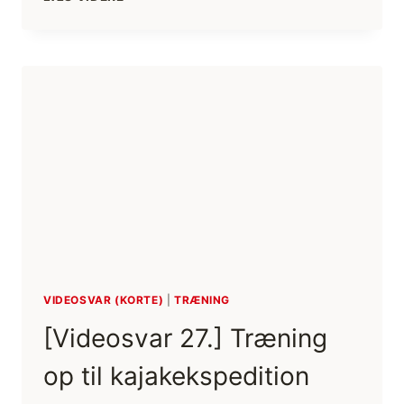
BLIVER
JEG
SIRIUSMAND,
I
SLÆDEPATRULJEN
SIRIUS?
VIDEOSVAR (KORTE)
|
TRÆNING
[Videosvar 27.] Træning
op til kajakekspedition