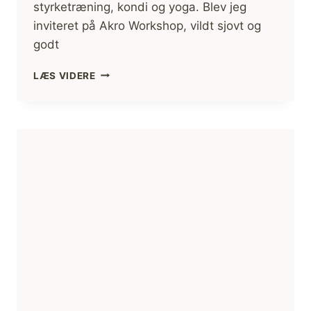
styrketræning, kondi og yoga. Blev jeg
inviteret på Akro Workshop, vildt sjovt og
godt
AKRO
LÆS VIDERE
YOGA
OG
OPTRÆNING
EFTER
EKSPEDITION