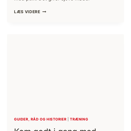
PULK
LÆS VIDERE
TRÆNING,
DÆKTRÆKS
MANGFOLDIGE
SIDER
GUIDER, RÅD OG HISTORIER
|
TRÆNING