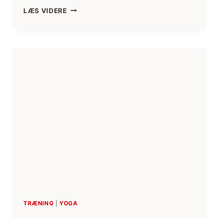
BLIV
LÆS VIDERE
BEDRE
TIL
BAGOVERBØJNING,
ØVELSE
TIL
AT
ÅBNE
OP
TRÆNING
|
YOGA