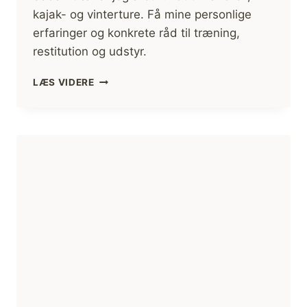
kajak- og vinterture. Få mine personlige
erfaringer og konkrete råd til træning,
restitution og udstyr.
HVORDAN
LÆS VIDERE
TRÆNER
JEG
TIL
MINE
FRILUFTSTURE
[VANDRE-,
KANO-,
KAJAK-,
VINTERTURE,
MV.] [FIF
OG
RÅD]