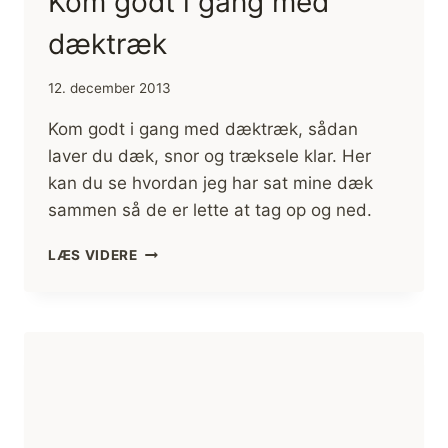
Kom godt i gang med
dæktræk
12. december 2013
Kom godt i gang med dæktræk, sådan
laver du dæk, snor og træksele klar. Her
kan du se hvordan jeg har sat mine dæk
sammen så de er lette at tag op og ned.
KOM
LÆS VIDERE
GODT
I
GANG
MED
DÆKTRÆK