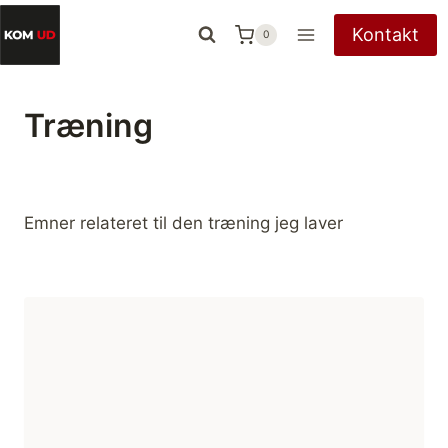
Fortsæt
Kontakt
0
til
indhold
Træning
Emner relateret til den træning jeg laver