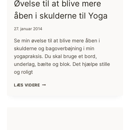
Øvelse til at blive mere
åben i skulderne til Yoga
27. januar 2014
Se min øvelse til at blive mere åben i
skulderne og bagoverbøjning i min
yogapraksis. Du skal bruge et bord,
underlag, bælte og blok. Det hjælpe stille
og roligt
ØVELSE
LÆS VIDERE
TIL
AT
BLIVE
MERE
ÅBEN
I
SKULDERNE