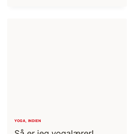
PROTEIN
PÅ
TUR/EKSPEDITION
YOGA, INDIEN
Så er jeg yogalærer!