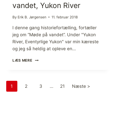
vandet, Yukon River
T
O
R
By
Erik B. Jørgensen
11. februar 2018
I
E
I denne gang historiefortælling, fortæller
N
jeg om ”Møde på vandet”. Under "Yukon
O
River, Eventyrlige Yukon" var min kæreste
M
og jeg så heldig at opleve en…
D
E
[
T
LÆS MERE
H
U
I
K
S
E
T
N
1
2
3
…
21
Næste >
O
D
R
T
I
E
E
,
F
Y
O
U