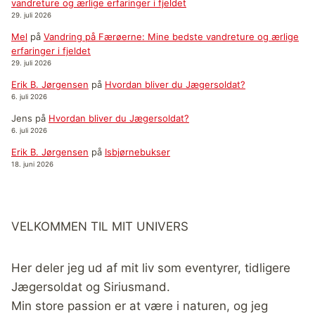
vandreture og ærlige erfaringer i fjeldet
29. juli 2026
Mel
på
Vandring på Færøerne: Mine bedste vandreture og ærlige
erfaringer i fjeldet
29. juli 2026
Erik B. Jørgensen
på
Hvordan bliver du Jægersoldat?
6. juli 2026
Jens
på
Hvordan bliver du Jægersoldat?
6. juli 2026
Erik B. Jørgensen
på
Isbjørnebukser
18. juni 2026
VELKOMMEN TIL MIT UNIVERS
Her deler jeg ud af mit liv som eventyrer, tidligere
Jægersoldat og Siriusmand.
Min store passion er at være i naturen, og jeg