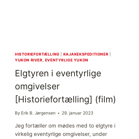
E
G
E
D
E
O
M
T
E
HISTORIEFORTÆLLING
|
KAJAKEKSPEDITIONER
|
L
YUKON RIVER, EVENTYRLIGE YUKON
T
Elgtyren i eventyrlige
E
T
omgivelser
,
Y
[Historiefortælling] (film)
U
K
O
By
Erik B. Jørgensen
29. januar 2023
N
R
Jeg fortæller om mødes med to elgtyre i
I
virkelig eventyrlige omgivelser, under
V