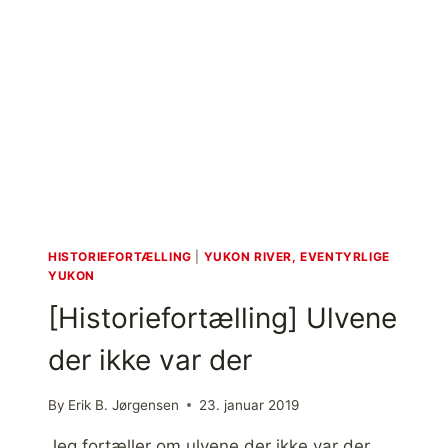
I
F
E
O
N
R
O
T
M
Æ
E
L
N
L
Ø
I
R
N
N
G
E
]
K
(
A
F
HISTORIEFORTÆLLING
|
YUKON RIVER, EVENTYRLIGE
M
I
YUKON
P
L
[Historiefortælling] Ulvene
[
M
H
)
der ikke var der
I
S
T
By
Erik B. Jørgensen
23. januar 2019
O
R
Jeg fortæller om ulvene der ikke var der.