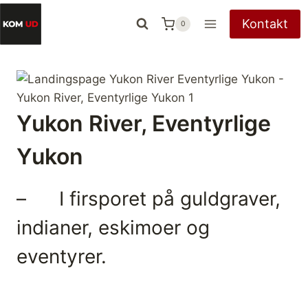
Fortsæt
Kontakt
0
til
indhold
Yukon River, Eventyrlige
Yukon
– I firsporet på guldgraver,
indianer, eskimoer og
eventyrer.