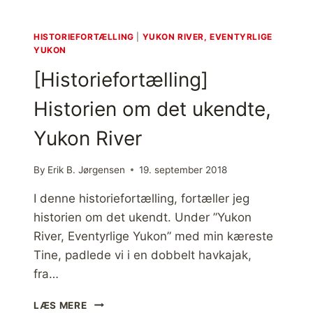
I
N
G
HISTORIEFORTÆLLING
|
YUKON RIVER, EVENTYRLIGE
]
YUKON
U
[Historiefortælling]
L
V
Historien om det ukendte,
E
N
Yukon River
E
D
E
By
Erik B. Jørgensen
19. september 2018
R
I
I denne historiefortælling, fortæller jeg
K
historien om det ukendt. Under ”Yukon
K
River, Eventyrlige Yukon” med min kæreste
E
Tine, padlede vi i en dobbelt havkajak,
V
A
fra…
R
D
[
LÆS MERE
E