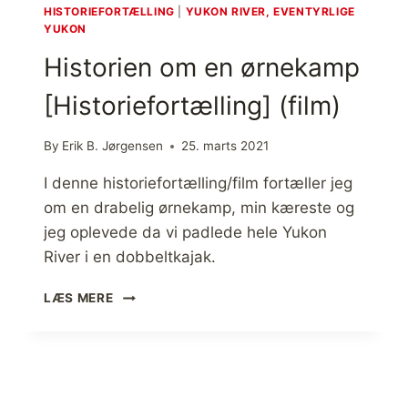
G
]
HISTORIEFORTÆLLING
|
YUKON RIVER, EVENTYRLIGE
E
(
YUKON
O
F
Historien om en ørnekamp
M
I
G
L
[Historiefortælling] (film)
I
M
V
)
E
By
Erik B. Jørgensen
25. marts 2021
L
S
I denne historiefortælling/film fortæller jeg
E
om en drabelig ørnekamp, min kæreste og
R
jeg oplevede da vi padlede hele Yukon
[
River i en dobbeltkajak.
H
I
H
S
LÆS MERE
I
T
S
O
T
R
O
I
R
E