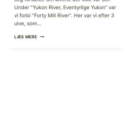
I
Under "Yukon River, Eventyrlige Yukon” var
E
vi forbi "Forty Mill River". Her var vi efter 3
F
ulve, som…
O
R
[
T
LÆS MERE
H
Æ
I
L
S
L
T
I
O
N
R
G
I
]
E
(
F
F
O
I
R
L
T
M
Æ
)
L
L