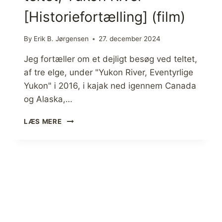
[Historiefortælling] (film)
By
Erik B. Jørgensen
27. december 2024
Jeg fortæller om et dejligt besøg ved teltet,
af tre elge, under "Yukon River, Eventyrlige
Yukon" i 2016, i kajak ned igennem Canada
og Alaska,…
E
LÆS MERE
L
G
E
N
E
D
E
R
L