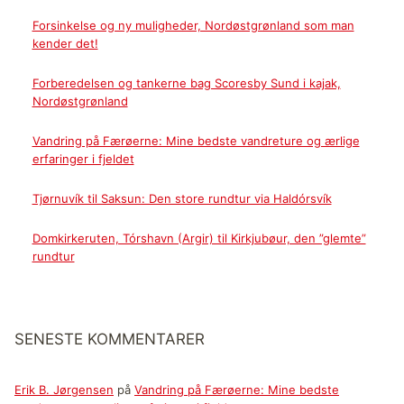
Forsinkelse og ny muligheder, Nordøstgrønland som man
kender det!
Forberedelsen og tankerne bag Scoresby Sund i kajak,
Nordøstgrønland
Vandring på Færøerne: Mine bedste vandreture og ærlige
erfaringer i fjeldet
Tjørnuvík til Saksun: Den store rundtur via Haldórsvík
Domkirkeruten, Tórshavn (Argir) til Kirkjubøur, den ”glemte”
rundtur
SENESTE KOMMENTARER
Erik B. Jørgensen
på
Vandring på Færøerne: Mine bedste