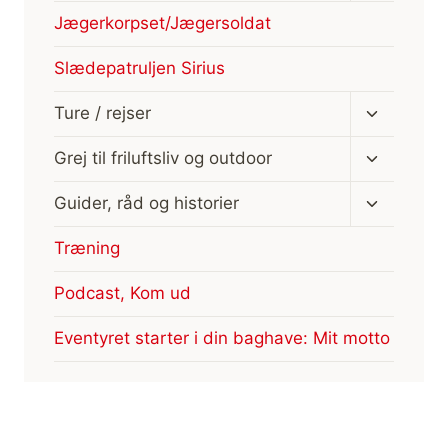
Jægerkorpset/Jægersoldat
Slædepatruljen Sirius
Skift
Ture / rejser
undermen
Skift
Grej til friluftsliv og outdoor
undermen
Skift
Guider, råd og historier
undermen
Træning
Podcast, Kom ud
Eventyret starter i din baghave: Mit motto