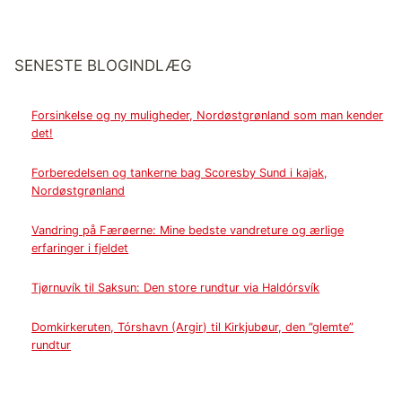
SENESTE BLOGINDLÆG
Forsinkelse og ny muligheder, Nordøstgrønland som man kender
det!
Forberedelsen og tankerne bag Scoresby Sund i kajak,
Nordøstgrønland
Vandring på Færøerne: Mine bedste vandreture og ærlige
erfaringer i fjeldet
Tjørnuvík til Saksun: Den store rundtur via Haldórsvík
Domkirkeruten, Tórshavn (Argir) til Kirkjubøur, den ”glemte”
rundtur