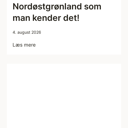
Nordøstgrønland som
man kender det!
4. august 2026
F
Læs mere
o
r
s
i
n
k
e
l
s
e