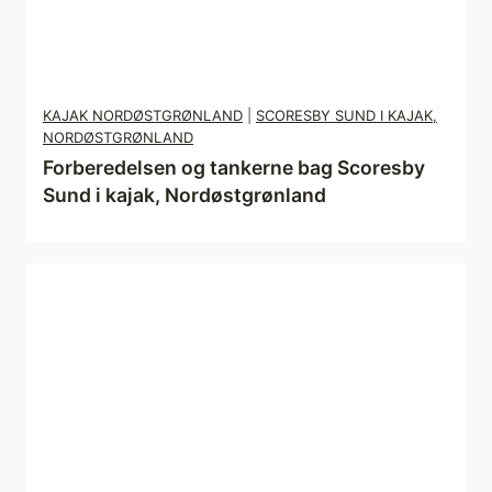
o
g
n
y
KAJAK NORDØSTGRØNLAND
|
SCORESBY SUND I KAJAK,
m
NORDØSTGRØNLAND
u
Forberedelsen og tankerne bag Scoresby
l
Sund i kajak, Nordøstgrønland
i
g
h
e
d
e
r
,
N
o