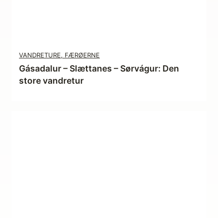
VANDRETURE, FÆRØERNE
Gásadalur – Slættanes – Sørvágur: Den
store vandretur