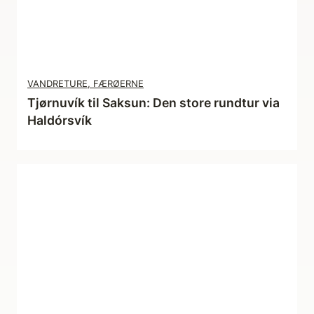
a
n
k
e
VANDRETURE, FÆRØERNE
n
Tjørnuvík til Saksun: Den store rundtur via
d
Haldórsvík
e
r
d
e
t
!