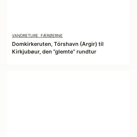
VANDRETURE, FÆRØERNE
Domkirkeruten, Tórshavn (Argir) til
Kirkjubøur, den ”glemte” rundtur