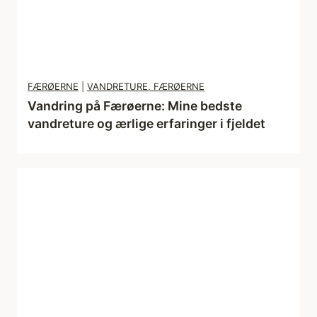
r
d
ø
s
FÆRØERNE
|
VANDRETURE, FÆRØERNE
t
Vandring på Færøerne: Mine bedste
g
vandreture og ærlige erfaringer i fjeldet
r
ø
n
l
a
n
d
s
o
m
m