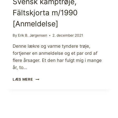
Svensk kamptrøje,
E
B
Fältskjorta m/1990
U
K
[Anmeldelse]
S
E
R
By
Erik B. Jørgensen
2. december 2021
R
V
Denne lækre og varme tyndere trøje,
R
fortjener en anmeldelse og et par ord af
C
flere årsager. Et den har fulgt mig i mange
G
P
år, to…
P
R
S
LÆS MERE
O
V
P
E
A
N
N
S
T
K
S
K
O
A