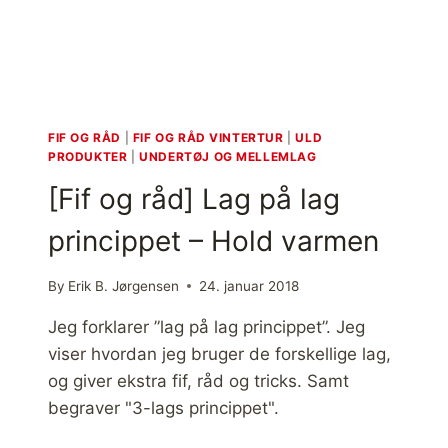
,
L
A
R
S
M
O
FIF OG RÅD
|
FIF OG RÅD VINTERTUR
|
ULD
N
PRODUKTER
|
UNDERTØJ OG MELLEMLAG
S
[Fif og råd] Lag på lag
E
N
princippet – Hold varmen
,
A
N
By
Erik B. Jørgensen
24. januar 2018
Á
R
Jeg forklarer ”lag på lag princippet”. Jeg
J
viser hvordan jeg bruger de forskellige lag,
O
og giver ekstra fif, råd og tricks. Samt
H
begraver "3-lags princippet".
K
A
[