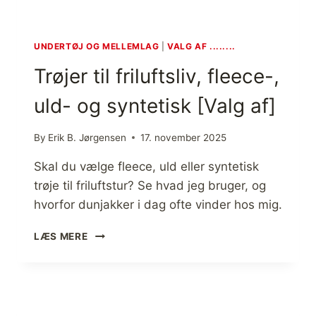
UNDERTØJ OG MELLEMLAG
|
VALG AF ........
Trøjer til friluftsliv, fleece-,
uld- og syntetisk [Valg af]
By
Erik B. Jørgensen
17. november 2025
Skal du vælge fleece, uld eller syntetisk
trøje til friluftstur? Se hvad jeg bruger, og
hvorfor dunjakker i dag ofte vinder hos mig.
T
LÆS MERE
R
Ø
J
E
R