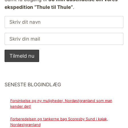
ekspedition “Thule til Thule”
.
SENESTE BLOGINDLÆG
Forsinkelse og ny muligheder, Nordøstgrønland som man
kender det!
Forberedelsen og tankerne bag Scoresby Sund i kajak,
Nordøstgrønland