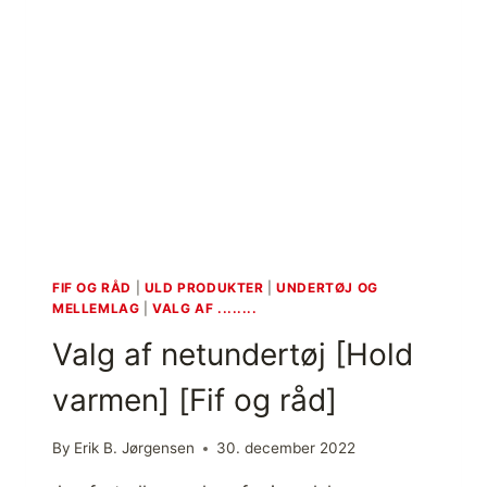
T
I
L
F
R
I
L
U
F
T
S
L
I
FIF OG RÅD
|
ULD PRODUKTER
|
UNDERTØJ OG
V
MELLEMLAG
|
VALG AF ........
,
Valg af netundertøj [Hold
F
L
varmen] [Fif og råd]
E
E
C
By
Erik B. Jørgensen
30. december 2022
E