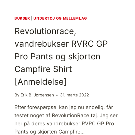
J
A
[
F
H
]
BUKSER
|
UNDERTØJ OG MELLEMLAG
O
Revolutionrace,
L
D
vandrebukser RVRC GP
V
A
Pro Pants og skjorten
R
M
Campfire Shirt
E
N
[Anmeldelse]
]
[
F
By
Erik B. Jørgensen
31. marts 2022
I
F
Efter forespørgsel kan jeg nu endelig, får
O
testet noget af RevolutionRace tøj. Jeg ser
G
her på deres vandrebukser RVRC GP Pro
R
Å
Pants og skjorten Campfire…