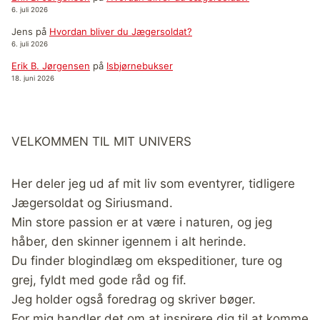
6. juli 2026
Jens
på
Hvordan bliver du Jægersoldat?
6. juli 2026
Erik B. Jørgensen
på
Isbjørnebukser
18. juni 2026
VELKOMMEN TIL MIT UNIVERS
Her deler jeg ud af mit liv som eventyrer, tidligere
Jægersoldat og Siriusmand.
Min store passion er at være i naturen, og jeg
håber, den skinner igennem i alt herinde.
Du finder blogindlæg om ekspeditioner, ture og
grej, fyldt med gode råd og fif.
Jeg holder også foredrag og skriver bøger.
For mig handler det om at inspirere dig til at komme