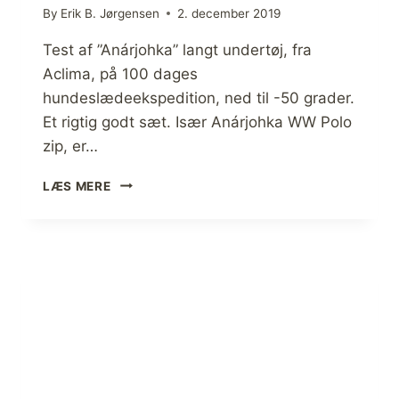
T
1
By
Erik B. Jørgensen
2. december 2019
[
9
A
9
Test af ”Anárjohka” langt undertøj, fra
N
0
Aclima, på 100 dages
M
[
hundeslædeekspedition, ned til -50 grader.
E
A
L
Et rigtig godt sæt. Især Anárjohka WW Polo
N
D
M
zip, er…
E
E
L
L
T
LÆS MERE
S
D
E
E
E
S
]
L
T
S
A
E
F
]
A
C
L
I
M
A