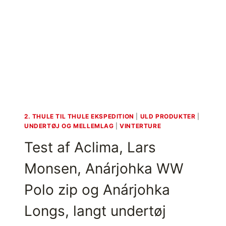
G
M
S
P
K
T
J
R
O
Ø
R
J
T
E
E
,
N
F
C
Ä
A
L
2. THULE TIL THULE EKSPEDITION
|
ULD PRODUKTER
|
M
T
UNDERTØJ OG MELLEMLAG
|
VINTERTURE
P
S
Test af Aclima, Lars
F
K
I
J
Monsen, Anárjohka WW
R
O
E
R
Polo zip og Anárjohka
S
T
H
A
Longs, langt undertøj
I
M
R
/