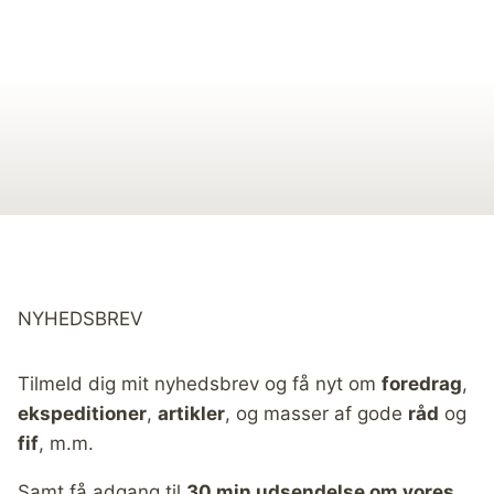
NYHEDSBREV
Tilmeld dig mit nyhedsbrev og få nyt om
foredrag
,
ekspeditioner
,
artikler
, og masser af gode
råd
og
fif
, m.m.
Samt få adgang til
30 min udsendelse om vores