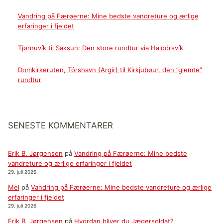
Vandring på Færøerne: Mine bedste vandreture og ærlige
erfaringer i fjeldet
Tjørnuvík til Saksun: Den store rundtur via Haldórsvík
Domkirkeruten, Tórshavn (Argir) til Kirkjubøur, den ”glemte”
rundtur
SENESTE KOMMENTARER
Erik B. Jørgensen
på
Vandring på Færøerne: Mine bedste
vandreture og ærlige erfaringer i fjeldet
29. juli 2026
Mel
på
Vandring på Færøerne: Mine bedste vandreture og ærlige
erfaringer i fjeldet
29. juli 2026
Erik B. Jørgensen
på
Hvordan bliver du Jægersoldat?