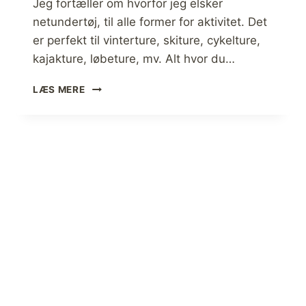
-
Jeg fortæller om hvorfor jeg elsker
,
netundertøj, til alle former for aktivitet. Det
U
er perfekt til vinterture, skiture, cykelture,
L
kajakture, løbeture, mv. Alt hvor du…
D
-
V
O
LÆS MERE
A
G
L
S
G
Y
A
N
F
T
N
E
E
T
T
I
U
S
N
K
D
[
E
V
R
A
T
L
Ø
G