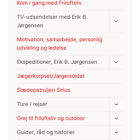
Kom i gang med Friluftsliv
Skift
TV-udsendelser med Erik B.
undermen
Jørgensen
Motivation, samarbejde, personlig
udvikling og ledelse
Skift
Ekspeditioner, Erik B. Jørgensen
undermen
Jægerkorpset/Jægersoldat
Slædepatruljen Sirius
Skift
Ture / rejser
undermen
Skift
Grej til friluftsliv og outdoor
undermen
Skift
Guider, råd og historier
undermen