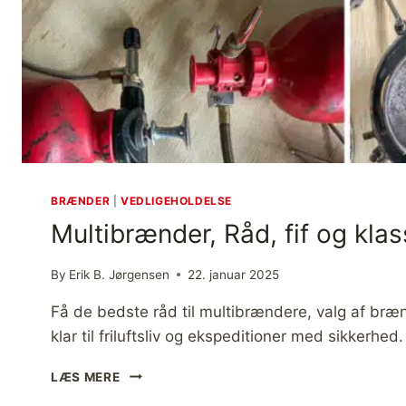
E
R
F
A
R
I
N
G
E
R
M
BRÆNDER
|
VEDLIGEHOLDELSE
E
Multibrænder, Råd, fif og klassi
D
M
A
By
Erik B. Jørgensen
22. januar 2025
D
T
Få de bedste råd til multibrændere, valg af bræn
I
klar til friluftsliv og ekspeditioner med sikkerhed.
L
F
M
LÆS MERE
R
U
I