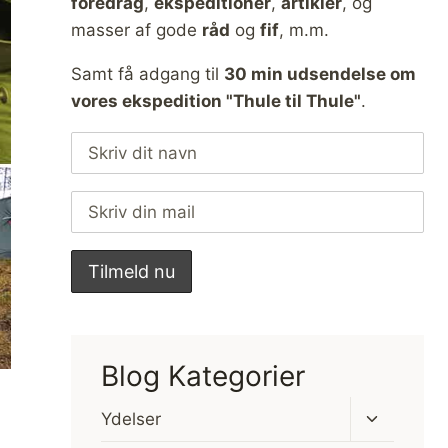
foredrag
,
ekspeditioner
,
artikler
, og
masser af gode
råd
og
fif
, m.m.
Samt få adgang til
30 min udsendelse om
vores ekspedition "Thule til Thule"
.
Blog Kategorier
Skift
Ydelser
undermen