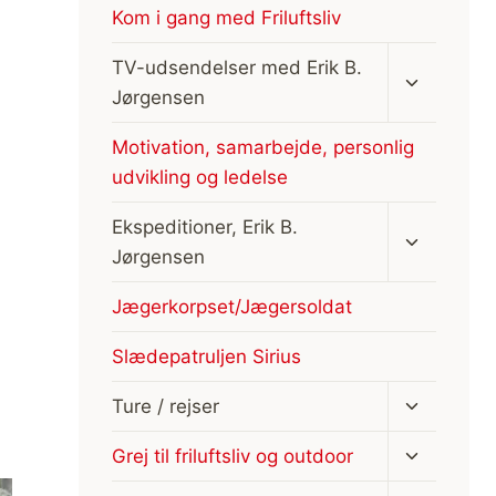
Kom i gang med Friluftsliv
Skift
TV-udsendelser med Erik B.
undermen
Jørgensen
Motivation, samarbejde, personlig
udvikling og ledelse
Skift
Ekspeditioner, Erik B.
undermen
Jørgensen
Jægerkorpset/Jægersoldat
Slædepatruljen Sirius
Skift
Ture / rejser
undermen
Skift
Grej til friluftsliv og outdoor
undermen