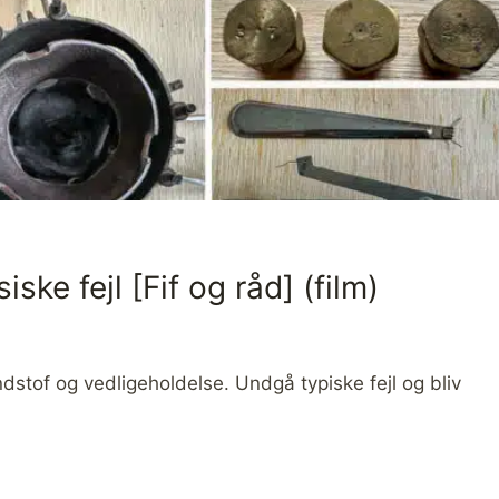
ske fejl [Fif og råd] (film)
dstof og vedligeholdelse. Undgå typiske fejl og bliv