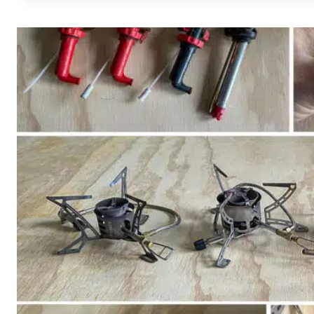
M
A
D
,
S
E
M
I
N
E
B
E
D
S
T
E
R
Å
D
O
G