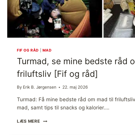
FIF OG RÅD
|
MAD
Turmad, se mine bedste råd o
friluftsliv [Fif og råd]
By
Erik B. Jørgensen
22. maj 2026
Turmad: Få mine bedste råd om mad til friluftsli
mad, samt tips til snacks og kalorier.…
T
LÆS MERE
U
R