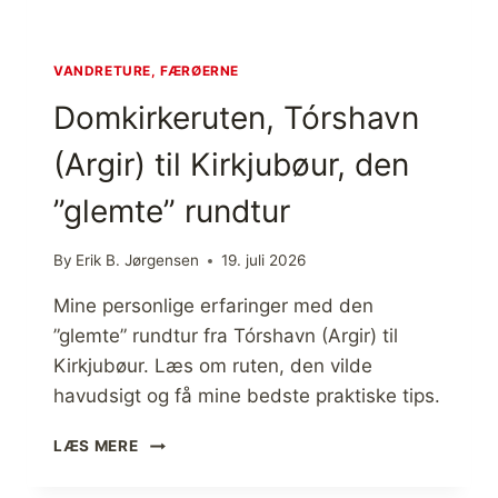
A
U
R
N
I
:
VANDRETURE, FÆRØERNE
N
D
Domkirkeruten, Tórshavn
G
E
E
N
(Argir) til Kirkjubøur, den
R
S
I
T
”glemte” rundtur
F
O
J
R
E
E
By
Erik B. Jørgensen
19. juli 2026
L
R
D
U
Mine personlige erfaringer med den
E
N
”glemte” rundtur fra Tórshavn (Argir) til
T
D
Kirkjubøur. Læs om ruten, den vilde
T
U
havudsigt og få mine bedste praktiske tips.
R
V
D
LÆS MERE
I
O
A
M