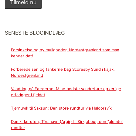
SENESTE BLOGINDLÆG
Forsinkelse og ny muligheder, Nordøstgrønland som man
kender det!
Forberedelsen og tankerne bag Scoresby Sund i kajak,
Nordøstgrønland
Vandring på Færøerne: Mine bedste vandreture og ærlige
erfaringer i fjeldet
Tjørnuvík til Saksun: Den store rundtur via Haldórsvík
Domkirkeruten, Tórshavn (Argir) til Kirkjubøur, den ”glemte”
rundtur