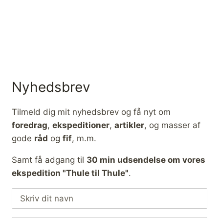
P
O
S
T
R
U
T
E
Nyhedsbrev
Tilmeld dig mit nyhedsbrev og få nyt om
foredrag
,
ekspeditioner
,
artikler
, og masser af
gode
råd
og
fif
, m.m.
Samt få adgang til
30 min udsendelse om vores
ekspedition "Thule til Thule"
.