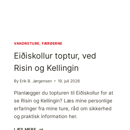
”
Æ
G
T
L
T
E
A
M
N
T
E
E
S
VANDRETURE, FÆRØERNE
”
–
Eiðiskollur toptur, ved
R
S
U
Ø
Risin og Kellingin
N
R
D
V
T
Á
By
Erik B. Jørgensen
19. juli 2026
U
G
R
U
Planlægger du topturen til Eiðiskollur for at
R
se Risin og Kellingin? Læs mine personlige
:
erfaringer fra mine ture, råd om sikkerhed
D
E
og praktisk information her.
N
S
E
LÆS MERE