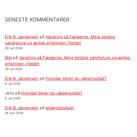
SENESTE KOMMENTARER
Erik B. Jørgensen
på
Vandring på Færøerne: Mine bedste
vandreture og ærlige erfaringer i fjeldet
29. juli 2026
Mel
på
Vandring på Færøerne: Mine bedste vandreture og ærlige
erfaringer i fjeldet
29. juli 2026
Erik B. Jørgensen
på
Hvordan bliver du Jægersoldat?
6. juli 2026
Jens
på
Hvordan bliver du Jægersoldat?
6. juli 2026
Erik B. Jørgensen
på
Isbjørnebukser
18. juni 2026