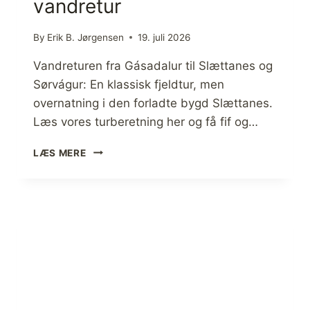
vandretur
R
G
I
By
Erik B. Jørgensen
19. juli 2026
R
)
Vandreturen fra Gásadalur til Slættanes og
T
Sørvágur: En klassisk fjeldtur, men
I
overnatning i den forladte bygd Slættanes.
L
K
Læs vores turberetning her og få fif og…
I
R
G
LÆS MERE
K
Á
J
S
U
A
B
D
Ø
A
U
L
R
U
,
R
D
–
E
S
N
L