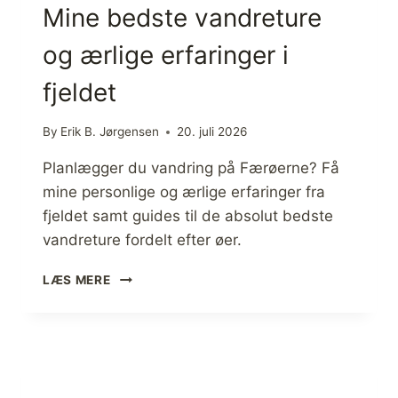
Mine bedste vandreture
og ærlige erfaringer i
fjeldet
By
Erik B. Jørgensen
20. juli 2026
Planlægger du vandring på Færøerne? Få
mine personlige og ærlige erfaringer fra
fjeldet samt guides til de absolut bedste
vandreture fordelt efter øer.
V
LÆS MERE
A
N
D
R
I
N