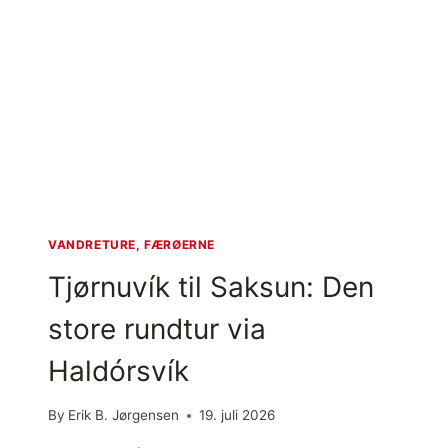
G
P
Å
F
Æ
R
Ø
E
R
N
E
:
VANDRETURE, FÆRØERNE
M
Tjørnuvík til Saksun: Den
I
N
store rundtur via
E
B
Haldórsvík
E
D
S
By
Erik B. Jørgensen
19. juli 2026
T