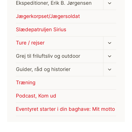
Skift
Ekspeditioner, Erik B. Jørgensen
undermen
Jægerkorpset/Jægersoldat
Slædepatruljen Sirius
Skift
Ture / rejser
undermen
Skift
Grej til friluftsliv og outdoor
undermen
Skift
Guider, råd og historier
undermen
Træning
Podcast, Kom ud
Eventyret starter i din baghave: Mit motto