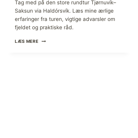
E
Tag med på den store rundtur Tjørnuvík–
V
Saksun via Haldórsvík. Læs mine ærlige
A
erfaringer fra turen, vigtige advarsler om
N
D
fjeldet og praktiske råd.
R
E
T
LÆS MERE
T
J
U
Ø
R
R
E
N
O
U
G
V
Æ
Í
R
K
L
T
I
I
G
L
E
S
E
A
R
K
F
S