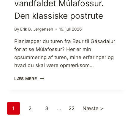
vandfaldet Múlafossur.
I
S
Den klassiske postrute
I
N
O
By
Erik B. Jørgensen
19. juli 2026
G
K
Planlægger du turen fra Bøur til Gásadalur
E
for at se Múlafossur? Her er min
L
opsummering af turen, mine erfaringer og
L
I
hvad du skal være opmærksom…
N
G
B
LÆS MERE
I
Ø
N
U
R
T
1
2
3
…
22
Næste >
I
L
G
Á