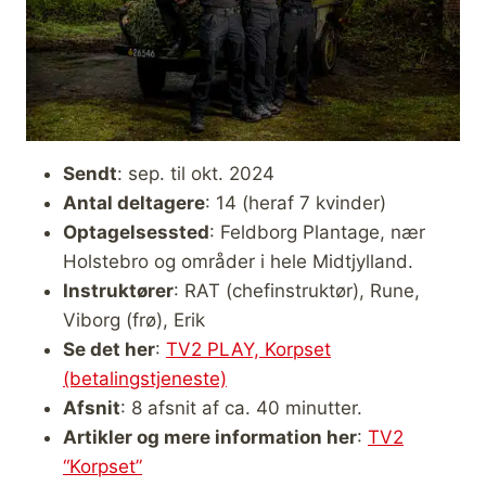
Sendt
: sep. til okt. 2024
Antal deltagere
: 14 (heraf 7 kvinder)
Optagelsessted
: Feldborg Plantage, nær
Holstebro og områder i hele Midtjylland.
Instruktører
: RAT (chefinstruktør), Rune,
Viborg (frø), Erik
Se det her
:
TV2 PLAY, Korpset
(betalingstjeneste)
Afsnit
: 8 afsnit af ca. 40 minutter.
Artikler og mere information her
:
TV2
“Korpset”