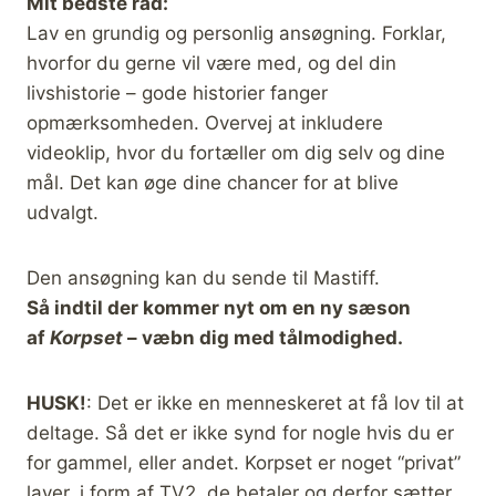
Mit bedste råd:
Lav en grundig og personlig ansøgning. Forklar,
hvorfor du gerne vil være med, og del din
livshistorie – gode historier fanger
opmærksomheden. Overvej at inkludere
videoklip, hvor du fortæller om dig selv og dine
mål. Det kan øge dine chancer for at blive
udvalgt.
Den ansøgning kan du sende til Mastiff.
Så indtil der kommer nyt om en ny sæson
af
Korpset
– væbn dig med tålmodighed.
HUSK!
: Det er ikke en menneskeret at få lov til at
deltage. Så det er ikke synd for nogle hvis du er
for gammel, eller andet. Korpset er noget “privat”
laver, i form af TV2, de betaler og derfor sætter