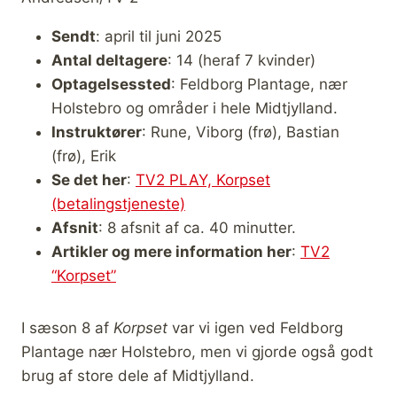
Sendt
: april til juni 2025
Antal deltagere
: 14 (heraf 7 kvinder)
Optagelsessted
: Feldborg Plantage, nær
Holstebro og områder i hele Midtjylland.
Instruktører
: Rune, Viborg (frø), Bastian
(frø), Erik
Se det her
:
TV2 PLAY, Korpset
(betalingstjeneste)
Afsnit
: 8 afsnit af ca. 40 minutter.
Artikler og mere information her
:
TV2
“Korpset”
I sæson 8 af
Korpset
var vi igen ved Feldborg
Plantage nær Holstebro, men vi gjorde også godt
brug af store dele af Midtjylland.