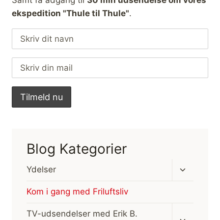
Samt få adgang til
30 min udsendelse om vores
ekspedition "Thule til Thule"
.
Blog Kategorier
Skift
Ydelser
undermen
Kom i gang med Friluftsliv
Skift
TV-udsendelser med Erik B.