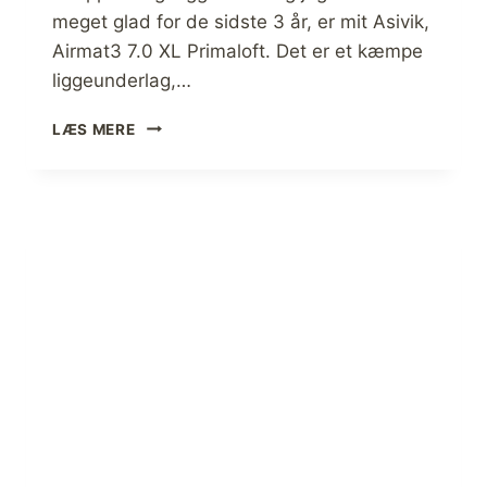
E
I
meget glad for de sidste 3 år, er mit Asivik,
]
L
Airmat3 7.0 XL Primaloft. Det er et kæmpe
U
F
liggeunderlag,…
T
S
A
LÆS MERE
L
S
I
I
V
V
(
I
O
K
P
,
D
A
A
I
T
R
E
M
R
A
E
T
S
3
L
7
Ø
.