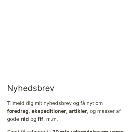
F
R
A
S
E
A
T
O
S
U
M
M
I
T
Nyhedsbrev
Tilmeld dig mit nyhedsbrev og få nyt om
foredrag
,
ekspeditioner
,
artikler
, og masser af
gode
råd
og
fif
, m.m.