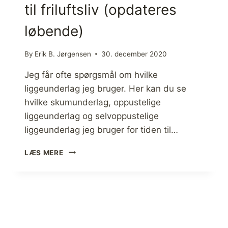
til friluftsliv (opdateres
T
E
løbende)
®
R
E
By
Erik B. Jørgensen
30. december 2020
A
C
Jeg får ofte spørgsmål om hvilke
T
liggeunderlag jeg bruger. Her kan du se
O
hvilke skumunderlag, oppustelige
R
™
liggeunderlag og selvoppustelige
F
liggeunderlag jeg bruger for tiden til…
L
E
L
LÆS MERE
E
I
C
G
E
G
,
E
F
U
R
N
A
D