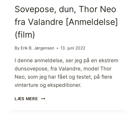
Sovepose, dun, Thor Neo
fra Valandre [Anmeldelse]
(film)
By
Erik B. Jørgensen
13. juni 2022
I denne anmeldelse, ser jeg på en ekstrem
dunsovepose, fra Valandre, model Thor
Neo, som jeg har fået og testet, på flere
vinterture og ekspeditioner.
S
LÆS MERE
O
V
E
P
O
S