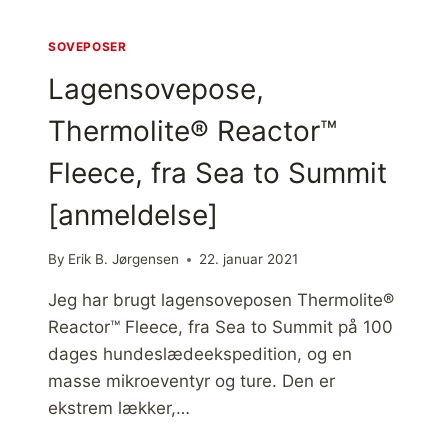
R
E
F
SOVEPOSER
A
Lagensovepose,
S
T
Thermolite® Reactor™
I
S
Fleece, fra Sea to Summit
O
V
[anmeldelse]
E
P
O
By
Erik B. Jørgensen
22. januar 2021
S
E
Jeg har brugt lagensoveposen Thermolite®
O
Reactor™ Fleece, fra Sea to Summit på 100
G
dages hundeslædeekspedition, og en
J
A
masse mikroeventyr og ture. Den er
K
ekstrem lækker,…
K
E