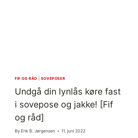
E
,
D
U
N
,
T
H
O
R
N
E
FIF OG RÅD
|
SOVEPOSER
O
Undgå din lynlås køre fast
F
R
i sovepose og jakke! [Fif
A
V
og råd]
A
L
A
By
Erik B. Jørgensen
11. juni 2022
N