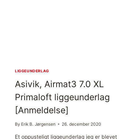
S
E
E
R
A
L
T
A
O
G
S
,
U
J
M
E
M
G
I
B
T
R
LIGGEUNDERLAG
[
U
A
Asivik, Airmat3 7.0 XL
G
N
E
M
Primaloft liggeunderlag
R
E
,
L
[Anmeldelse]
T
D
I
E
L
By
Erik B. Jørgensen
26. december 2020
L
F
S
R
Et oppusteligt liggeunderlag jeg er blevet