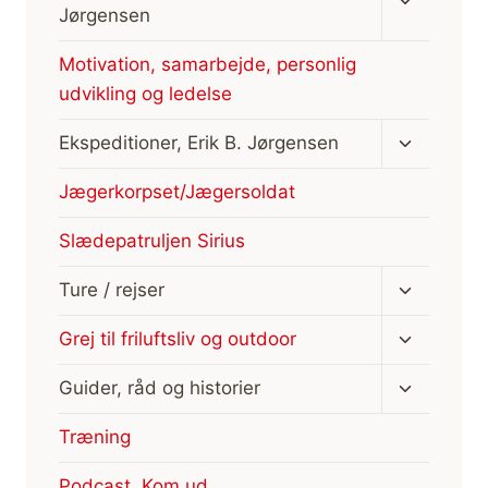
undermen
Jørgensen
Motivation, samarbejde, personlig
udvikling og ledelse
Skift
Ekspeditioner, Erik B. Jørgensen
undermen
Jægerkorpset/Jægersoldat
Slædepatruljen Sirius
Skift
Ture / rejser
undermen
Skift
Grej til friluftsliv og outdoor
undermen
Skift
Guider, råd og historier
undermen
Træning
Podcast, Kom ud