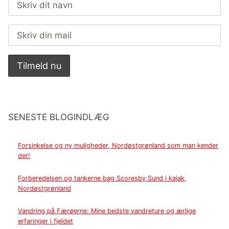
SENESTE BLOGINDLÆG
Forsinkelse og ny muligheder, Nordøstgrønland som man kender
det!
Forberedelsen og tankerne bag Scoresby Sund i kajak,
Nordøstgrønland
Vandring på Færøerne: Mine bedste vandreture og ærlige
erfaringer i fjeldet