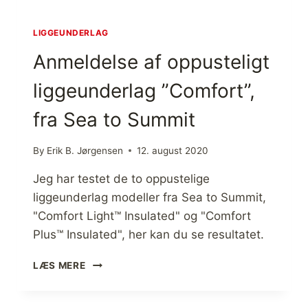
B
0
E
X
N
L
LIGGEUNDERLAG
D
P
Anmeldelse af oppusteligt
E
R
)
I
liggeunderlag ”Comfort”,
M
A
fra Sea to Summit
L
O
F
By
Erik B. Jørgensen
12. august 2020
T
L
Jeg har testet de to oppustelige
I
liggeunderlag modeller fra Sea to Summit,
G
"Comfort Light™ Insulated" og "Comfort
G
E
Plus™ Insulated", her kan du se resultatet.
U
N
A
LÆS MERE
D
N
E
M
R
E