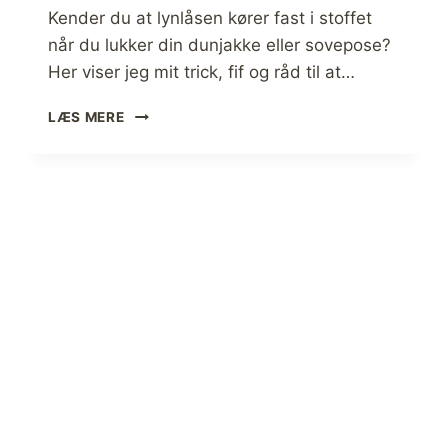
D
Kender du at lynlåsen kører fast i stoffet
R
når du lukker din dunjakke eller sovepose?
E
Her viser jeg mit trick, fif og råd til at…
[
A
U
N
LÆS MERE
N
M
D
E
G
L
Å
D
D
E
I
L
N
S
L
E
Y
]
N
(
L
F
Å
I
S
L
K
M
Ø
)