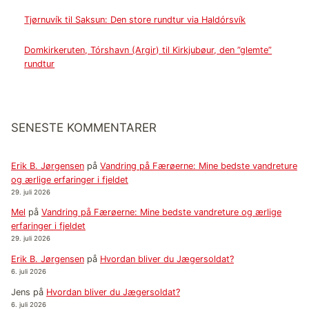
Tjørnuvík til Saksun: Den store rundtur via Haldórsvík
Domkirkeruten, Tórshavn (Argir) til Kirkjubøur, den ”glemte”
rundtur
SENESTE KOMMENTARER
Erik B. Jørgensen
på
Vandring på Færøerne: Mine bedste vandreture
og ærlige erfaringer i fjeldet
29. juli 2026
Mel
på
Vandring på Færøerne: Mine bedste vandreture og ærlige
erfaringer i fjeldet
29. juli 2026
Erik B. Jørgensen
på
Hvordan bliver du Jægersoldat?
6. juli 2026
Jens
på
Hvordan bliver du Jægersoldat?
6. juli 2026