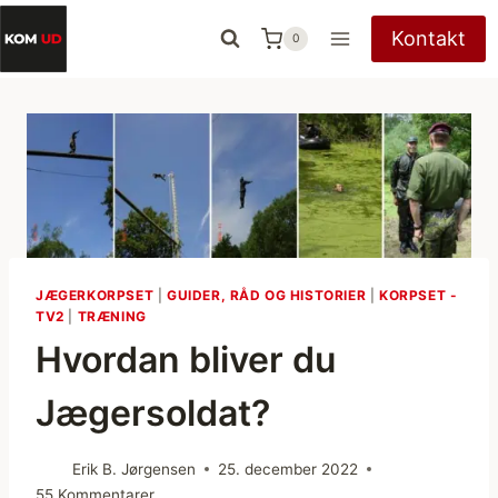
Fortsæt
Kontakt
0
til
indhold
JÆGERKORPSET
|
GUIDER, RÅD OG HISTORIER
|
KORPSET -
TV2
|
TRÆNING
Hvordan bliver du
Jægersoldat?
Erik B. Jørgensen
25. december 2022
55 Kommentarer