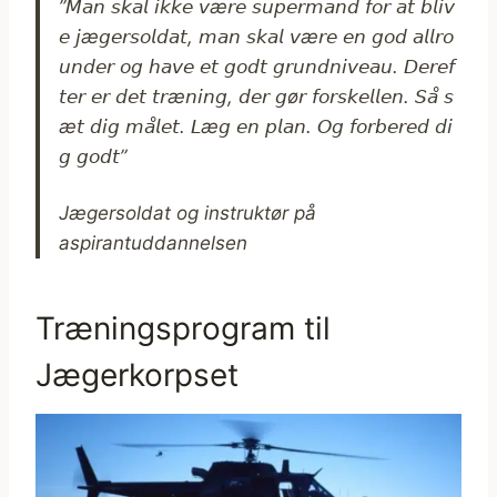
”
𝘔𝘢𝘯
𝘴𝘬𝘢𝘭
𝘪𝘬𝘬𝘦
𝘷æ
𝘳𝘦
𝘴𝘶𝘱𝘦𝘳𝘮𝘢𝘯𝘥
𝘧𝘰𝘳
𝘢𝘵
𝘣𝘭𝘪𝘷
𝘦
𝘫æ
𝘨𝘦𝘳𝘴𝘰𝘭𝘥𝘢𝘵,
𝘮𝘢𝘯
𝘴𝘬𝘢𝘭
𝘷æ
𝘳𝘦
𝘦𝘯
𝘨𝘰𝘥
𝘢𝘭𝘭𝘳𝘰
𝘶𝘯𝘥𝘦𝘳
𝘰𝘨
𝘩𝘢𝘷𝘦
𝘦𝘵
𝘨𝘰𝘥𝘵
𝘨𝘳𝘶𝘯𝘥𝘯𝘪𝘷𝘦𝘢𝘶.
𝘋𝘦𝘳𝘦𝘧
𝘵𝘦𝘳
𝘦𝘳
𝘥𝘦𝘵
𝘵𝘳æ
𝘯𝘪𝘯𝘨,
𝘥𝘦𝘳
𝘨ø
𝘳
𝘧𝘰𝘳𝘴𝘬𝘦𝘭𝘭𝘦𝘯.
𝘚𝘢̊
𝘴
æ
𝘵
𝘥𝘪𝘨
𝘮𝘢̊𝘭𝘦𝘵.
𝘓æ
𝘨
𝘦𝘯
𝘱𝘭𝘢𝘯.
𝘖𝘨
𝘧𝘰𝘳𝘣𝘦𝘳𝘦𝘥
𝘥𝘪
𝘨
𝘨𝘰𝘥𝘵”
Jægersoldat og instruktør på
aspirantuddannelsen
Træningsprogram til
Jægerkorpset