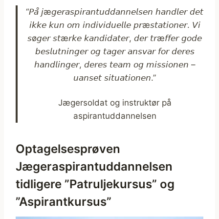
“𝘗𝘢̊ 𝘫æ𝘨𝘦𝘳𝘢𝘴𝘱𝘪𝘳𝘢𝘯𝘵𝘶𝘥𝘥𝘢𝘯𝘯𝘦𝘭𝘴𝘦𝘯 𝘩𝘢𝘯𝘥𝘭𝘦𝘳 𝘥𝘦𝘵
𝘪𝘬𝘬𝘦 𝘬𝘶𝘯 𝘰𝘮 𝘪𝘯𝘥𝘪𝘷𝘪𝘥𝘶𝘦𝘭𝘭𝘦 𝘱𝘳æ𝘴𝘵𝘢𝘵𝘪𝘰𝘯𝘦𝘳. 𝘝𝘪
𝘴ø𝘨𝘦𝘳 𝘴𝘵æ𝘳𝘬𝘦 𝘬𝘢𝘯𝘥𝘪𝘥𝘢𝘵𝘦𝘳, 𝘥𝘦𝘳 𝘵𝘳æ𝘧𝘧𝘦𝘳 𝘨𝘰𝘥𝘦
𝘣𝘦𝘴𝘭𝘶𝘵𝘯𝘪𝘯𝘨𝘦𝘳 𝘰𝘨 𝘵𝘢𝘨𝘦𝘳 𝘢𝘯𝘴𝘷𝘢𝘳 𝘧𝘰𝘳 𝘥𝘦𝘳𝘦𝘴
𝘩𝘢𝘯𝘥𝘭𝘪𝘯𝘨𝘦𝘳, 𝘥𝘦𝘳𝘦𝘴 𝘵𝘦𝘢𝘮 𝘰𝘨 𝘮𝘪𝘴𝘴𝘪𝘰𝘯𝘦𝘯 –
𝘶𝘢𝘯𝘴𝘦𝘵 𝘴𝘪𝘵𝘶𝘢𝘵𝘪𝘰𝘯𝘦𝘯.”
Jægersoldat og instruktør på
aspirantuddannelsen
Optagelsesprøven
Jægeraspirantuddannelsen
tidligere ”Patruljekursus” og
”Aspirantkursus”