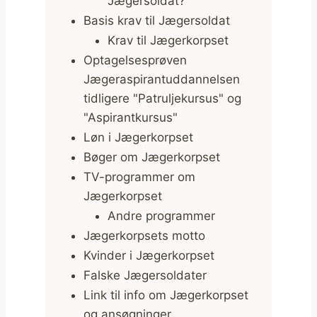
Jægersoldat?
Basis krav til Jægersoldat
Krav til Jægerkorpset
Optagelsesprøven
Jægeraspirantuddannelsen
tidligere "Patruljekursus" og
"Aspirantkursus"
Løn i Jægerkorpset
Bøger om Jægerkorpset
TV-programmer om
Jægerkorpset
Andre programmer
Jægerkorpsets motto
Kvinder i Jægerkorpset
Falske Jægersoldater
Link til info om Jægerkorpset
og ansøgninger