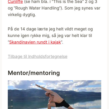
Cunliffe
(se ham bla. i ”This is the Sea” 2 og 3
og ”Rough Water Handling”). Som jeg synes var
virkelig dygtig.
På de 14 dage lærte jeg helt vildt meget og
kunne igen rykke mig, så jeg var helt klar til
“
Skandinavien rundt i kajak
“.
Tilbage til Indholdsfortegnelse
Mentor/mentoring