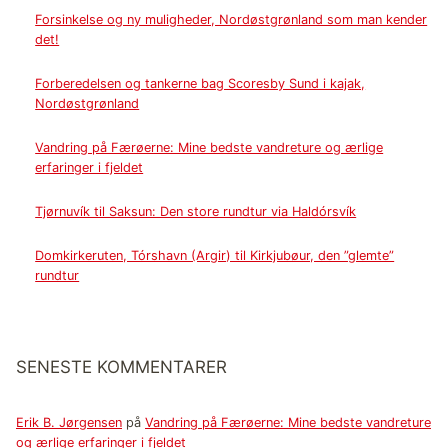
Forsinkelse og ny muligheder, Nordøstgrønland som man kender
det!
Forberedelsen og tankerne bag Scoresby Sund i kajak,
Nordøstgrønland
Vandring på Færøerne: Mine bedste vandreture og ærlige
erfaringer i fjeldet
Tjørnuvík til Saksun: Den store rundtur via Haldórsvík
Domkirkeruten, Tórshavn (Argir) til Kirkjubøur, den ”glemte”
rundtur
SENESTE KOMMENTARER
Erik B. Jørgensen
på
Vandring på Færøerne: Mine bedste vandreture
og ærlige erfaringer i fjeldet