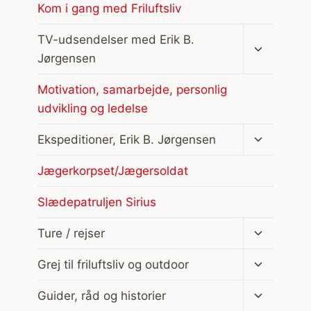
Kom i gang med Friluftsliv
Skift
TV-udsendelser med Erik B.
undermen
Jørgensen
Motivation, samarbejde, personlig
udvikling og ledelse
Skift
Ekspeditioner, Erik B. Jørgensen
undermen
Jægerkorpset/Jægersoldat
Slædepatruljen Sirius
Skift
Ture / rejser
undermen
Skift
Grej til friluftsliv og outdoor
undermen
Skift
Guider, råd og historier
undermen