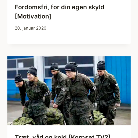
Fordomsfri, for din egen skyld
[Motivation]
20. januar 2020
Træt, våd og kold [Korpset TV2]