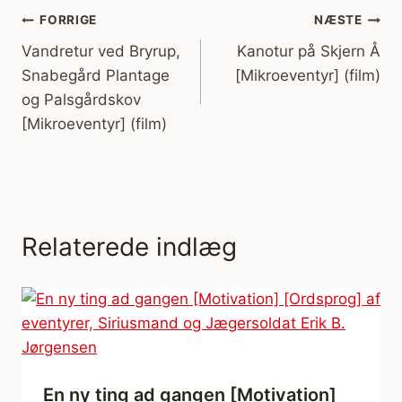
Indlægsnavigation
FORRIGE
NÆSTE
Vandretur ved Bryrup,
Kanotur på Skjern Å
Snabegård Plantage
[Mikroeventyr] (film)
og Palsgårdskov
[Mikroeventyr] (film)
Relaterede indlæg
En ny ting ad gangen [Motivation]