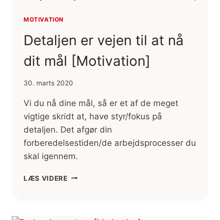
DINE
MÅL!
MOTIVATION
[MOTIVATION]
Detaljen er vejen til at nå
dit mål [Motivation]
30. marts 2020
Vi du nå dine mål, så er et af de meget
vigtige skridt at, have styr/fokus på
detaljen. Det afgør din
forberedelsestiden/de arbejdsprocesser du
skal igennem.
DETALJEN
LÆS VIDERE
ER
VEJEN
TIL
AT