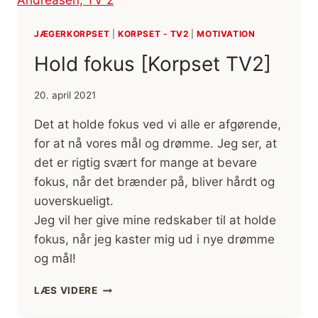
HAR
DE
JÆGERKORPSET
|
KORPSET - TV2
|
MOTIVATION
RET!
Hold fokus [Korpset TV2]
[MOTIVATION]
[ORDSPROG]
20. april 2021
Det at holde fokus ved vi alle er afgørende,
for at nå vores mål og drømme. Jeg ser, at
det er rigtig svært for mange at bevare
fokus, når det brænder på, bliver hårdt og
uoverskueligt.
Jeg vil her give mine redskaber til at holde
fokus, når jeg kaster mig ud i nye drømme
og mål!
HOLD
LÆS VIDERE
FOKUS
[KORPSET