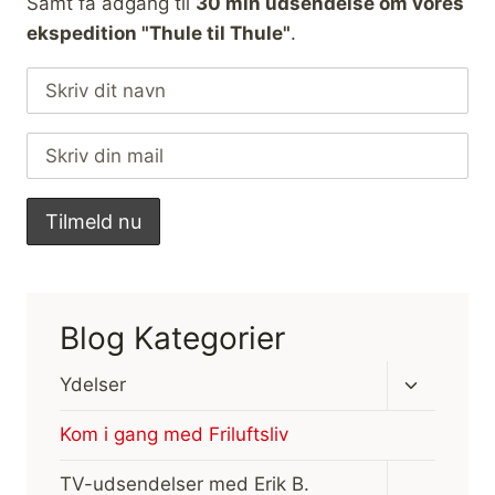
Samt få adgang til
30 min udsendelse om vores
ekspedition "Thule til Thule"
.
Blog Kategorier
Skift
Ydelser
undermen
Kom i gang med Friluftsliv
Skift
TV-udsendelser med Erik B.