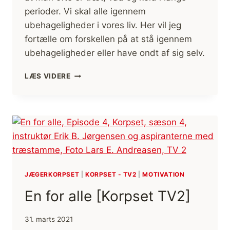
perioder. Vi skal alle igennem
ubehageligheder i vores liv. Her vil jeg
fortælle om forskellen på at stå igennem
ubehageligheder eller have ondt af sig selv.
TRÆT,
LÆS VIDERE
VÅD
OG
KOLD
[KORPSET
TV2]
JÆGERKORPSET
|
KORPSET - TV2
|
MOTIVATION
En for alle [Korpset TV2]
31. marts 2021