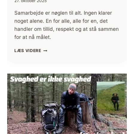
27. oktober 2025
Samarbejde er nøglen til alt. Ingen klarer
noget alene. En for alle, alle for en, det
handler om tillid, respekt og at stå sammen
for at nå målet.
EN
LÆS VIDERE
FOR
ALLE,
ALLE
FOR
EN
[MOTIVATION]
(FILM)