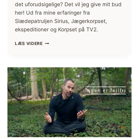
det uforudsigelige? Det vil jeg give mit bud
her! Ud fra mine erfaringer fra
Slædepatruljen Sirius, Jægerkorpset,
ekspeditioner og Korpset på TV2.
NAVIGERE
LÆS VIDERE
I
DET
UFORUDSIGELIGE,
EN
NY
VERDEN
[KORPSET
TV2]