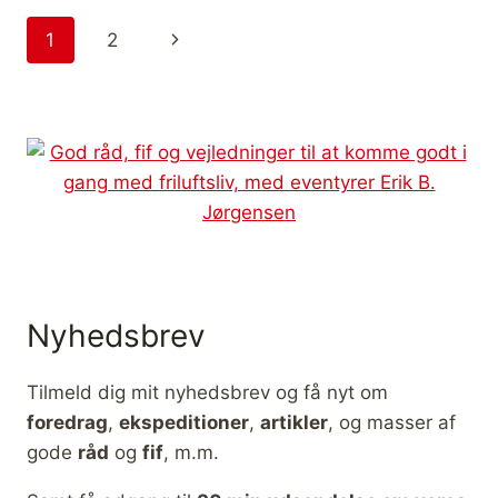
MÅL!
Side
Næste
1
2
[MOTIVATION]
navigation
side
Nyhedsbrev
Tilmeld dig mit nyhedsbrev og få nyt om
foredrag
,
ekspeditioner
,
artikler
, og masser af
gode
råd
og
fif
, m.m.