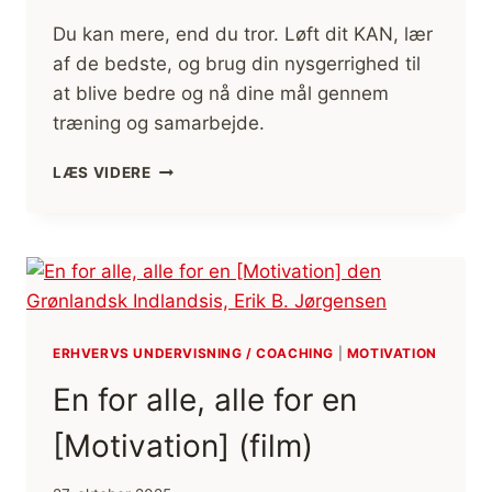
Du kan mere, end du tror. Løft dit KAN, lær
af de bedste, og brug din nysgerrighed til
at blive bedre og nå dine mål gennem
træning og samarbejde.
KAN
LÆS VIDERE
–
LØFT
DIT
KAN
OG
DINE
CHANCER
FOR
ERHVERVS UNDERVISNING / COACHING
|
MOTIVATION
AT
En for alle, alle for en
NÅ
DINE
[Motivation] (film)
MÅL
[MOTIVATION]
(FILM)