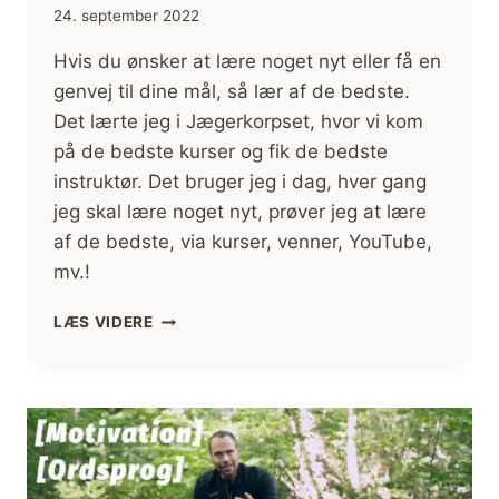
24. september 2022
Hvis du ønsker at lære noget nyt eller få en
genvej til dine mål, så lær af de bedste.
Det lærte jeg i Jægerkorpset, hvor vi kom
på de bedste kurser og fik de bedste
instruktør. Det bruger jeg i dag, hver gang
jeg skal lære noget nyt, prøver jeg at lære
af de bedste, via kurser, venner, YouTube,
mv.!
LÆR
LÆS VIDERE
AF
DE
BEDSTE
–
GENVEJ
TIL
DINE