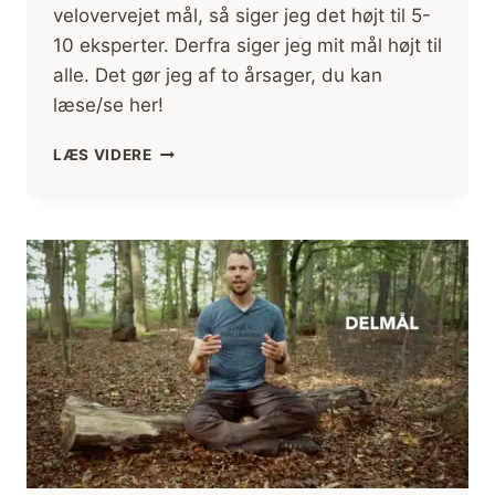
velovervejet mål, så siger jeg det højt til 5-
10 eksperter. Derfra siger jeg mit mål højt til
alle. Det gør jeg af to årsager, du kan
læse/se her!
MÅL
LÆS VIDERE
SKAL
VÆRE
SAGTE!
[MOTIVATION]