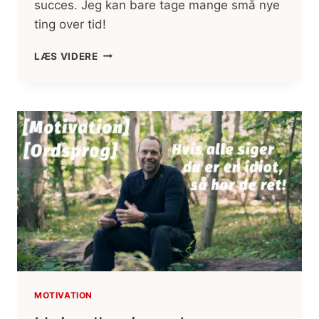
succes. Jeg kan bare tage mange små nye
ting over tid!
EN
LÆS VIDERE
NY
TING
AD
GANGEN
[MOTIVATION]
[ORDSPROG]
MOTIVATION