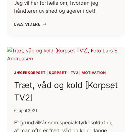
Jeg vil her fortælle om, hvordan jeg
håndterer uvished og agerer i det!
I
LÆS VIDERE
UVISHED,
ET
VILKÅR
I
LIVET!
[KORPSET
TV2]
JÆGERKORPSET
|
KORPSET - TV2
|
MOTIVATION
Træt, våd og kold [Korpset
TV2]
6. april 2021
Et grundvilkår som specialstyrkesoldat er,
at man ofte er træt, våd og kold i lange