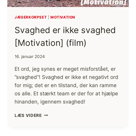
JÆGERKORPSET
|
MOTIVATION
Svaghed er ikke svaghed
[Motivation] (film)
16. januar 2024
Et ord, jeg synes er meget misforstået, er
”svaghed”! Svaghed er ikke et negativt ord
for mig; det er en tilstand, der kan ramme
os alle. Et stærkt team er der for at hjælpe
hinanden, igennem svaghed!
SVAGHED
LÆS VIDERE
ER
IKKE
SVAGHED