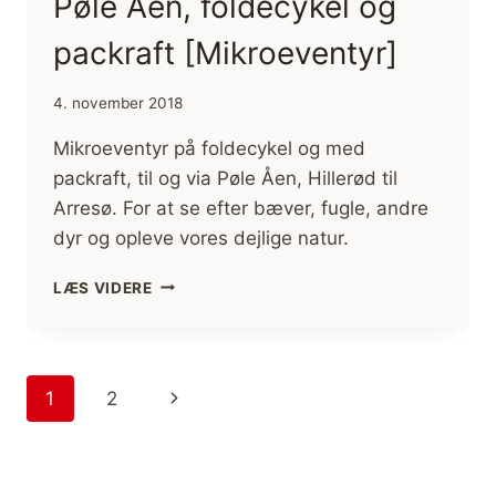
Pøle Åen, foldecykel og
packraft [Mikroeventyr]
4. november 2018
Mikroeventyr på foldecykel og med
packraft, til og via Pøle Åen, Hillerød til
Arresø. For at se efter bæver, fugle, andre
dyr og opleve vores dejlige natur.
PØLE
LÆS VIDERE
ÅEN,
FOLDECYKEL
OG
PACKRAFT
Side
Næste
1
2
[MIKROEVENTYR]
navigation
side