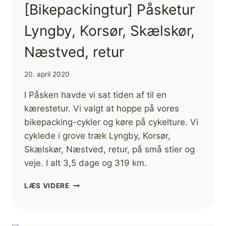
[Bikepackingtur] Påsketur
Lyngby, Korsør, Skælskør,
Næstved, retur
20. april 2020
I Påsken havde vi sat tiden af til en
kærestetur. Vi valgt at hoppe på vores
bikepacking-cykler og køre på cykelture. Vi
cyklede i grove træk Lyngby, Korsør,
Skælskør, Næstved, retur, på små stier og
veje. I alt 3,5 dage og 319 km.
[BIKEPACKINGTUR]
LÆS VIDERE
PÅSKETUR
LYNGBY,
KORSØR,
SKÆLSKØR,