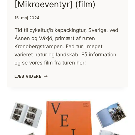
[Mikroeventyr] (film)
15. maj 2024
Tid til cykeltur/bikepackingtur, Sverige, ved
Åsnen og Växjö, primært af ruten
Kronobergstrampen. Fed tur i meget
varieret natur og landskab. Få information
og se vores film fra turen her!
CYKELTUR
LÆS VIDERE
SVERIGE,
VÄXJÖ
RUNDT,
KÆRESTETUR
[MIKROEVENTYR]
(FILM)