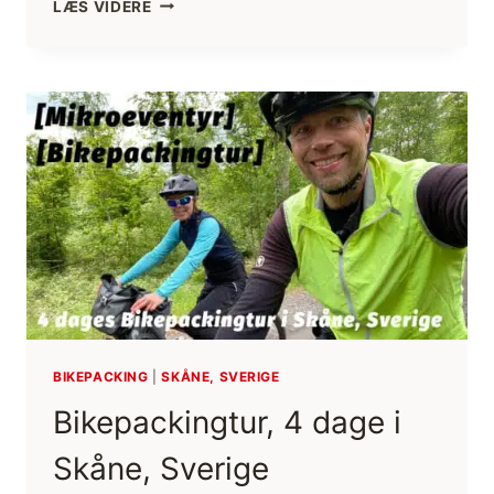
CYKELTUR
LÆS VIDERE
KIRUNA,
SVERIGE
TIL
OSLO,
NORGE
[BIKEPACKINGTUR]
(FILM)
BIKEPACKING
|
SKÅNE, SVERIGE
Bikepackingtur, 4 dage i
Skåne, Sverige