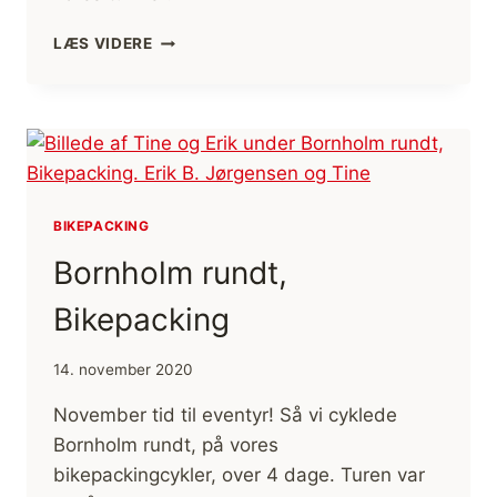
CYKELTUR
LÆS VIDERE
I
SKJOLDUNGERNES
LAND,
2
DAGE
MED
OVERNATNING
[MIKROEVENTYR]
BIKEPACKING
(FILM)
Bornholm rundt,
Bikepacking
14. november 2020
November tid til eventyr! Så vi cyklede
Bornholm rundt, på vores
bikepackingcykler, over 4 dage. Turen var