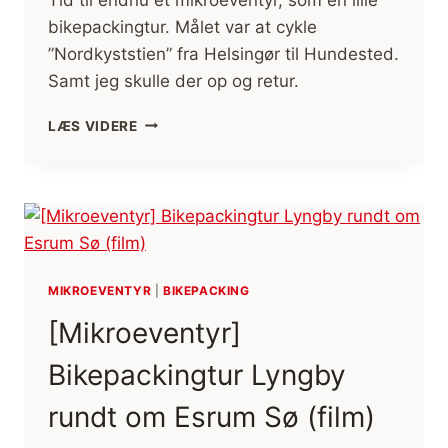
bikepackingtur. Målet var at cykle
”Nordkyststien” fra Helsingør til Hundested.
Samt jeg skulle der op og retur.
[MIKROEVENTYR]
LÆS VIDERE
BIKEPACKINGTUR
LYNGBY
–
HELSINGØR
–
HUNDESTED
–
FREDERIKSSUND
MIKROEVENTYR
|
BIKEPACKING
–
[Mikroeventyr]
RETUR
Bikepackingtur Lyngby
rundt om Esrum Sø (film)