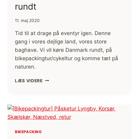
rundt
11. maj 2020
Tid til at drage på eventyr igen. Denne
gang i vores dejlige land, vores store
baghave. Vi vil køre Danmark rundt, på
bikepackingtur/cykeltur og komme tæt på
naturen.
KLAR
LÆS VIDERE
TIL
NYE
EVENTYR,
BIKEPACKING,
DANMARK
RUNDT
BIKEPACKING