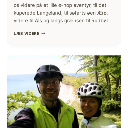
os videre på et lille ø-hop eventyr, til det
kuperede Langeland, til søfarts øen Ærø,
videre til Als og langs grænsen til Rudbøl.
ANDEN
LÆS VIDERE
ETAPE,
BIKEPACKING,
DANMARK
RUNDT