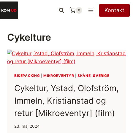
Fortsæt
Kontakt
0
til
indhold
Cykelture
BIKEPACKING
|
MIKROEVENTYR
|
SKÅNE, SVERIGE
Cykeltur, Ystad, Olofström,
Immeln, Kristianstad og
retur [Mikroeventyr] (film)
23. maj 2024