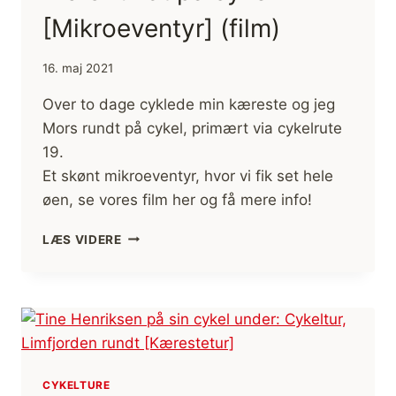
[Mikroeventyr] (film)
16. maj 2021
Over to dage cyklede min kæreste og jeg
Mors rundt på cykel, primært via cykelrute
19.
Et skønt mikroeventyr, hvor vi fik set hele
øen, se vores film her og få mere info!
MORS
LÆS VIDERE
RUNDT
PÅ
CYKEL
[MIKROEVENTYR]
(FILM)
CYKELTURE