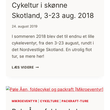
TIL
Cykeltur i skønne
15
JULI
Skotland, 3-23 aug. 2018
2019
24. august 2019
I sommeren 2018 blev det til endnu et lille
cykeleventyr, fra den 3-23 august, rundt i
det Nordvestlige Skotland. En utrolig flot
tur, se mere her!
CYKELTUR
LÆS VIDERE
I
SKØNNE
SKOTLAND,
3-
23
AUG.
MIKROEVENTYR
|
CYKELTURE
|
PACKRAFT-TURE
2018