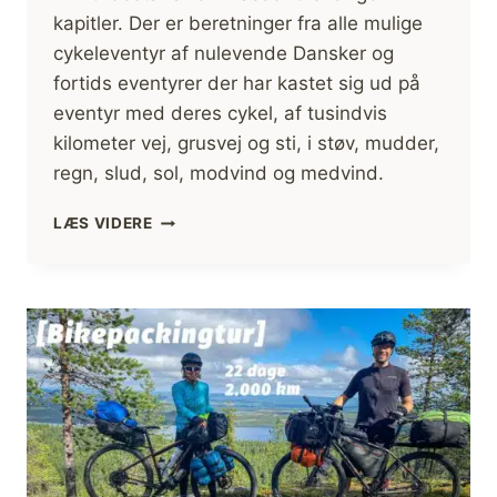
kapitler. Der er beretninger fra alle mulige
cykeleventyr af nulevende Dansker og
fortids eventyrer der har kastet sig ud på
eventyr med deres cykel, af tusindvis
kilometer vej, grusvej og sti, i støv, mudder,
regn, slud, sol, modvind og medvind.
BOGANMELDELSE:
LÆS VIDERE
VELO
–
DE
DANSKE
VERDENSCYKLISTER
AF
MORTEN
KIRCKHOFF,
TORE
GRØNNE
OG