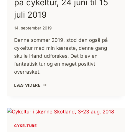
på cykeltur, 24 juni til 15
juli 2019
14. september 2019
Denne sommer 2019, stod den også på
cykeltur med min kæreste, denne gang
skulle Irland udforskes. Det blev en
fantastisk tur og en meget positivt
overrasket.
IRLANDS
LÆS VIDERE
SYD-
OG
VESTKYST
PÅ
CYKELTUR,
24
CYKELTURE
JUNI