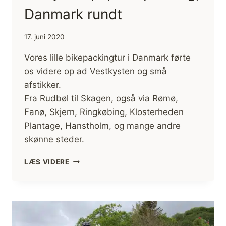
Danmark rundt
17. juni 2020
Vores lille bikepackingtur i Danmark førte
os videre op ad Vestkysten og små
afstikker.
Fra Rudbøl til Skagen, også via Rømø,
Fanø, Skjern, Ringkøbing, Klosterheden
Plantage, Hanstholm, og mange andre
skønne steder.
TREDJE
LÆS VIDERE
ETAPE,
BIKEPACKING,
DANMARK
RUNDT