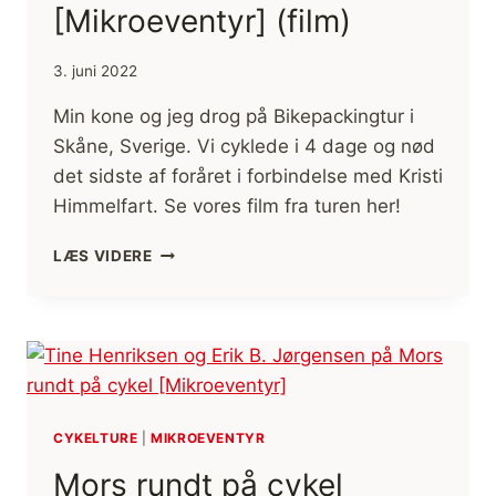
[Mikroeventyr] (film)
3. juni 2022
Min kone og jeg drog på Bikepackingtur i
Skåne, Sverige. Vi cyklede i 4 dage og nød
det sidste af foråret i forbindelse med Kristi
Himmelfart. Se vores film fra turen her!
BIKEPACKINGTUR,
LÆS VIDERE
4
DAGE
I
SKÅNE,
SVERIGE
[MIKROEVENTYR]
(FILM)
CYKELTURE
|
MIKROEVENTYR
Mors rundt på cykel