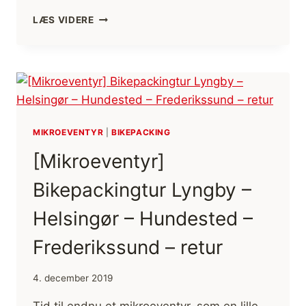
BIKEPACKINGTUR
LÆS VIDERE
LYNGBY,
ROSKILDE,
HOLBÆK,
RØRVIG,
TISVILDE,
HILLERØD,
LYNGBY
[MIKROEVENTYR]
MIKROEVENTYR
|
BIKEPACKING
[Mikroeventyr]
Bikepackingtur Lyngby –
Helsingør – Hundested –
Frederikssund – retur
4. december 2019
Tid til endnu et mikroeventyr, som en lille