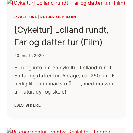
NÆSTVED,
RETUR
CYKELTURE
|
REJSER MED BARN
[Cykeltur] Lolland rundt,
Far og datter tur (Film)
23. marts 2020
Film og info om en cykeltur Lolland rundt.
En far og datter tur, 5 dage, ca. 260 km. En
herlig lille tur i marts måned, med masser
af natur, dyr og skole!
[CYKELTUR]
LÆS VIDERE
LOLLAND
RUNDT,
FAR
OG