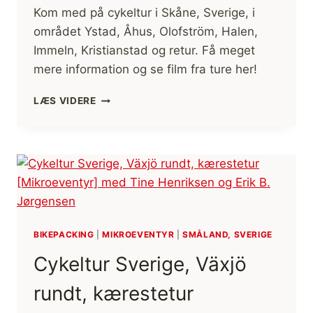
Kom med på cykeltur i Skåne, Sverige, i
området Ystad, Åhus, Olofström, Halen,
Immeln, Kristianstad og retur. Få meget
mere information og se film fra ture her!
CYKELTUR,
LÆS VIDERE
YSTAD,
OLOFSTRÖM,
IMMELN,
KRISTIANSTAD
OG
RETUR
[MIKROEVENTYR]
(FILM)
BIKEPACKING
|
MIKROEVENTYR
|
SMÅLAND, SVERIGE
Cykeltur Sverige, Växjö
rundt, kærestetur