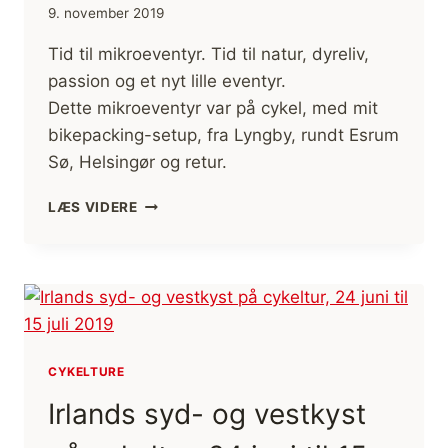
9. november 2019
Tid til mikroeventyr. Tid til natur, dyreliv,
passion og et nyt lille eventyr.
Dette mikroeventyr var på cykel, med mit
bikepacking-setup, fra Lyngby, rundt Esrum
Sø, Helsingør og retur.
[MIKROEVENTYR]
LÆS VIDERE
BIKEPACKINGTUR
LYNGBY
RUNDT
OM
ESRUM
SØ
(FILM)
CYKELTURE
Irlands syd- og vestkyst