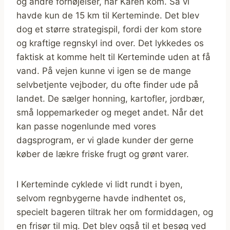
og andre fornøjelser, når Karen kom. Så vi
havde kun de 15 km til Kerteminde. Det blev
dog et større strategispil, fordi der kom store
og kraftige regnskyl ind over. Det lykkedes os
faktisk at komme helt til Kerteminde uden at få
vand. På vejen kunne vi igen se de mange
selvbetjente vejboder, du ofte finder ude på
landet. De sælger honning, kartofler, jordbær,
små loppemarkeder og meget andet. Når det
kan passe nogenlunde med vores
dagsprogram, er vi glade kunder der gerne
køber de lækre friske frugt og grønt varer.
I Kerteminde cyklede vi lidt rundt i byen,
selvom regnbygerne havde indhentet os,
specielt bageren tiltrak her om formiddagen, og
en frisør til mig. Det blev også til et besøg ved