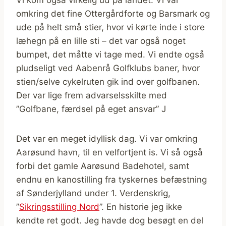
Vi kom også virkelig ud på landet. Vi var
omkring det fine Ottergårdforte og Barsmark og
ude på helt små stier, hvor vi kørte inde i store
læhegn på en lille sti – det var også noget
bumpet, det måtte vi tage med. Vi endte også
pludseligt ved Aabenrå Golfklubs baner, hvor
stien/selve cykelruten gik ind over golfbanen.
Der var lige frem advarselsskilte med
”Golfbane, færdsel på eget ansvar” J
Det var en meget idyllisk dag. Vi var omkring
Aarøsund havn, til en velfortjent is. Vi så også
forbi det gamle Aarøsund Badehotel, samt
endnu en kanostilling fra tyskernes befæstning
af Sønderjylland under 1. Verdenskrig,
”
Sikringsstilling Nord
”. En historie jeg ikke
kendte ret godt. Jeg havde dog besøgt en del