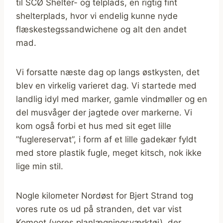
til SCØ Shelter- og telplads, en rigtig fint
shelterplads, hvor vi endelig kunne nyde
flæskestegssandwichene og alt den andet
mad.
Vi forsatte næste dag op langs østkysten, det
blev en virkelig varieret dag. Vi startede med
landlig idyl med marker, gamle vindmøller og en
del musvåger der jagtede over markerne. Vi
kom også forbi et hus med sit eget lille
”fuglereservat”, i form af et lille gadekær fyldt
med store plastik fugle, meget kitsch, nok ikke
lige min stil.
Nogle kilometer Nordøst for Bjert Strand tog
vores rute os ud på stranden, det var vist
Komoot (vores planlægningsværktøj), der