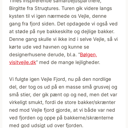
Tines inspirerende samarbejdspartnere,
Birgitte fra Struqtures. Turen gik videre langs
kysten til vi igen nærmede os Vejle, denne
gang fra fjord siden. Det opdagede vi også ved
at støde på nye bakkeskilte og dejlige bakker.
Denne gang skulle vi ikke ind i selve Vejle, så vi
kørte ude ved havnen og kunne se
designerhusene derude, bl.a. ”
Bølgen,
visitvejle.dk
” med de mange lejligheder.
Vi fulgte igen Vejle Fjord, nu på den nordlige
del, der tog os ud på en masse små grusvej og
små stier, der gik pænt op og ned, men det var
virkeligt smukt, fordi de store bakker/skrænter
ned mod Vejle fjord gjorde, at vi både var ned
ved fjorden og oppe på bakkerne/skrænterne
med god udsigt ud over fjorden.