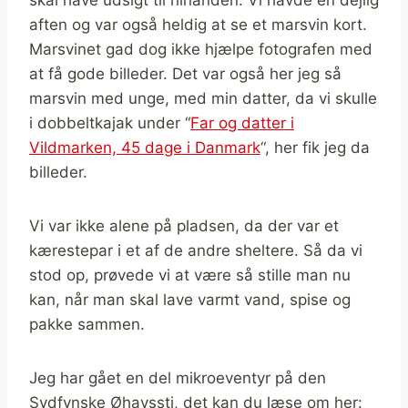
skal have udsigt til hinanden. Vi havde en dejlig
aften og var også heldig at se et marsvin kort.
Marsvinet gad dog ikke hjælpe fotografen med
at få gode billeder. Det var også her jeg så
marsvin med unge, med min datter, da vi skulle
i dobbeltkajak under “
Far og datter i
Vildmarken, 45 dage i Danmark
“, her fik jeg da
billeder.
Vi var ikke alene på pladsen, da der var et
kærestepar i et af de andre sheltere. Så da vi
stod op, prøvede vi at være så stille man nu
kan, når man skal lave varmt vand, spise og
pakke sammen.
Jeg har gået en del mikroeventyr på den
Sydfynske Øhavssti, det kan du læse om her: