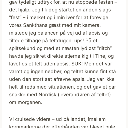
gav tydeligt udtryk for, at nu stoppede festen –
det hjalp. Jeg fik dog startet en anden slags
”fest” – i mørket og i min iver for at forevige
vores Sankthans gæst med mit kamera,
mistede jeg balancen på vej ud af apsis og
tiltede tilbage på teltdugen, ups! På et
spiltsekund og med et næsten lydløst ”riitch”
havde jeg sikret direkte stjerne kig til Tine, og
lavet os et telt uden apsis. SUK! Men det var
varmt og ingen nedbør, og teltet kunne fint stå
uden den stort set afrevne apsis. Jeg var ikke
helt tilfreds med situationen, og det gav et par
snakke med Nordisk (leverandøren af teltet)
om morgenen.
Vi cruisede videre – ud på landet, imellem
kornmarkerne der efterhånden var blevet gule,