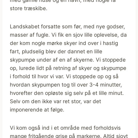
med gamle huse og en havn, med nogle få
store træskibe.
Landskabet forsatte som før, med nye godser,
masser af fugle. Vi fik en sjov lille oplevelse, da
der kom nogle mørke skyer ind over i hastig
fart, pludselig blev der dannet en lille
skypumpe under af en af skyerne. Vi stoppede
op, lurede lidt på retning af skyer og skypumpe
i forhold til hvor vi var. Vi stoppede op og så
hvordan skypumpen tog til over 3-4 minutter,
hvorefter den opløste sig selv på et lille minut.
Selv om den ikke var ret stor, var det
imponerende at følge.
Vi kom også ind i et område med forholdsvis
mange fritgående grise på markerne. Altid sjovt