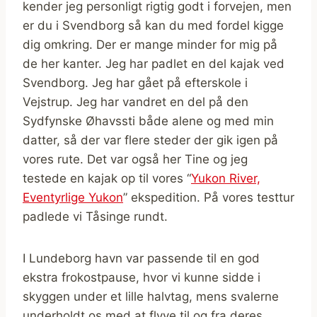
kender jeg personligt rigtig godt i forvejen, men
er du i Svendborg så kan du med fordel kigge
dig omkring. Der er mange minder for mig på
de her kanter. Jeg har padlet en del kajak ved
Svendborg. Jeg har gået på efterskole i
Vejstrup. Jeg har vandret en del på den
Sydfynske Øhavssti både alene og med min
datter, så der var flere steder der gik igen på
vores rute. Det var også her Tine og jeg
testede en kajak op til vores “
Yukon River,
Eventyrlige Yukon
” ekspedition. På vores testtur
padlede vi Tåsinge rundt.
I Lundeborg havn var passende til en god
ekstra frokostpause, hvor vi kunne sidde i
skyggen under et lille halvtag, mens svalerne
underholdt os med at flyve til og fra deres