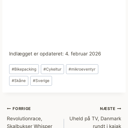
Indlægget er opdateret: 4. februar 2026
Indlæg-
#
Bikepacking
#
Cykeltur
#
mikroeventyr
tags:
#
Skåne
#
Sverige
Indlægsnavigation
FORRIGE
NÆSTE
Revolutionrace,
Uheld på TV, Danmark
Skalbukser Whisper
rundt i kajak