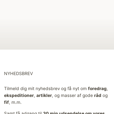
NYHEDSBREV
Tilmeld dig mit nyhedsbrev og få nyt om
foredrag
,
ekspeditioner
,
artikler
, og masser af gode
råd
og
fif
, m.m.
Samt få adgang til
30 min udsendelse om vores