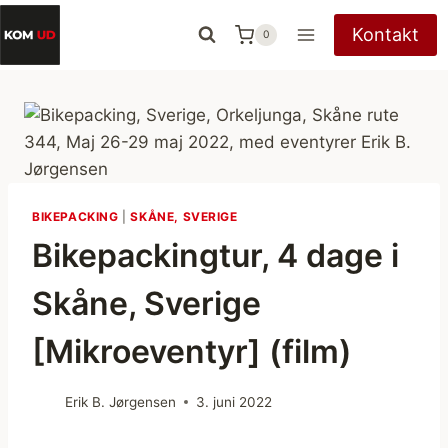
Fortsæt
Kontakt
0
til
indhold
BIKEPACKING
|
SKÅNE, SVERIGE
Bikepackingtur, 4 dage i
Skåne, Sverige
[Mikroeventyr] (film)
Erik B. Jørgensen
3. juni 2022