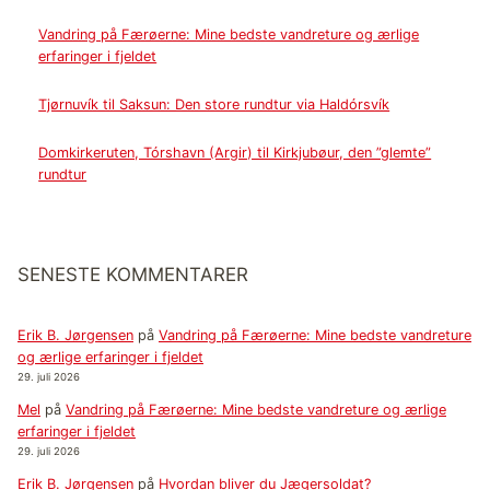
Vandring på Færøerne: Mine bedste vandreture og ærlige
erfaringer i fjeldet
Tjørnuvík til Saksun: Den store rundtur via Haldórsvík
Domkirkeruten, Tórshavn (Argir) til Kirkjubøur, den ”glemte”
rundtur
SENESTE KOMMENTARER
Erik B. Jørgensen
på
Vandring på Færøerne: Mine bedste vandreture
og ærlige erfaringer i fjeldet
29. juli 2026
Mel
på
Vandring på Færøerne: Mine bedste vandreture og ærlige
erfaringer i fjeldet
29. juli 2026
Erik B. Jørgensen
på
Hvordan bliver du Jægersoldat?