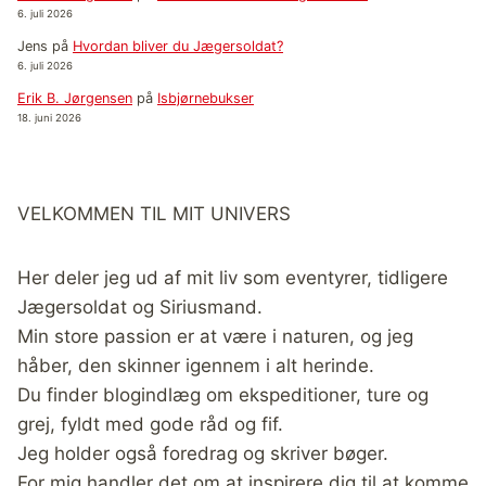
6. juli 2026
Jens
på
Hvordan bliver du Jægersoldat?
6. juli 2026
Erik B. Jørgensen
på
Isbjørnebukser
18. juni 2026
VELKOMMEN TIL MIT UNIVERS
Her deler jeg ud af mit liv som eventyrer, tidligere
Jægersoldat og Siriusmand.
Min store passion er at være i naturen, og jeg
håber, den skinner igennem i alt herinde.
Du finder blogindlæg om ekspeditioner, ture og
grej, fyldt med gode råd og fif.
Jeg holder også foredrag og skriver bøger.
For mig handler det om at inspirere dig til at komme