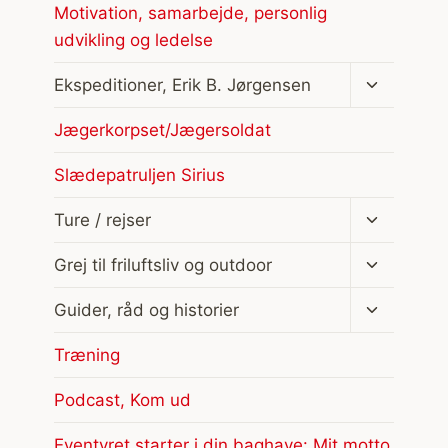
Motivation, samarbejde, personlig
udvikling og ledelse
Skift
Ekspeditioner, Erik B. Jørgensen
undermen
Jægerkorpset/Jægersoldat
Slædepatruljen Sirius
Skift
Ture / rejser
undermen
Skift
Grej til friluftsliv og outdoor
undermen
Skift
Guider, råd og historier
undermen
Træning
Podcast, Kom ud
Eventyret starter i din baghave: Mit motto