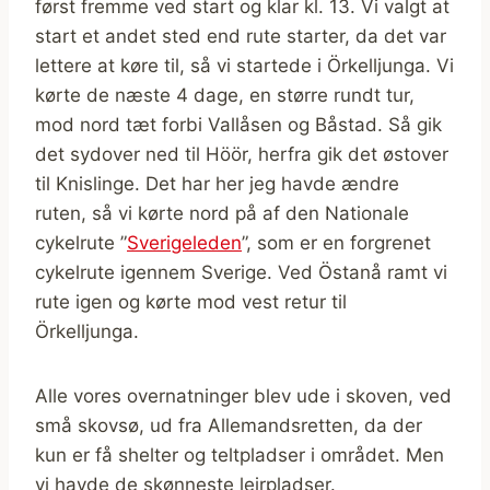
først fremme ved start og klar kl. 13. Vi valgt at
start et andet sted end rute starter, da det var
lettere at køre til, så vi startede i Örkelljunga. Vi
kørte de næste 4 dage, en større rundt tur,
mod nord tæt forbi Vallåsen og Båstad. Så gik
det sydover ned til Höör, herfra gik det østover
til Knislinge. Det har her jeg havde ændre
ruten, så vi kørte nord på af den Nationale
cykelrute ”
Sverigeleden
”, som er en forgrenet
cykelrute igennem Sverige. Ved Östanå ramt vi
rute igen og kørte mod vest retur til
Örkelljunga.
Alle vores overnatninger blev ude i skoven, ved
små skovsø, ud fra Allemandsretten, da der
kun er få shelter og teltpladser i området. Men
vi havde de skønneste lejrpladser.