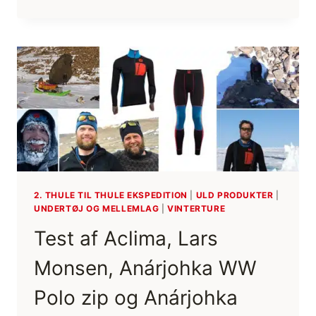
HEDDER
VORES
EKSPEDITIONER
“THULE
TIL
THULE
EKSPEDITION”?
2. THULE TIL THULE EKSPEDITION
|
ULD PRODUKTER
|
UNDERTØJ OG MELLEMLAG
|
VINTERTURE
Test af Aclima, Lars
Monsen, Anárjohka WW
Polo zip og Anárjohka