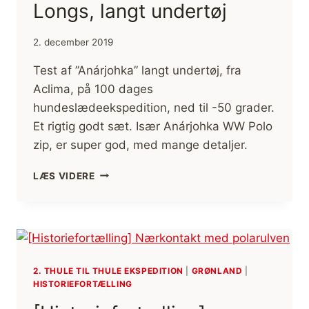
Longs, langt undertøj
2. december 2019
Test af ”Anárjohka” langt undertøj, fra
Aclima, på 100 dages
hundeslædeekspedition, ned til -50 grader.
Et rigtig godt sæt. Især Anárjohka WW Polo
zip, er super god, med mange detaljer.
TEST
LÆS VIDERE
AF
ACLIMA,
LARS
MONSEN,
ANÁRJOHKA
WW
2. THULE TIL THULE EKSPEDITION
|
GRØNLAND
|
POLO
HISTORIEFORTÆLLING
ZIP
OG