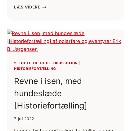
POLARULVENE
LÆS VIDERE
DER
KOM
UD
AF
TÅGEN,
2.
THULE
TIL
THULE
2. THULE TIL THULE EKSPEDITION
|
EKSPEDITION
HISTORIEFORTÆLLING
[HISTORIEFORTÆLLING]
Revne i isen, med
(FILM)
hundeslæde
[Historiefortælling]
7. juli 2022
I denne historiefortælling, fortæller jeg om