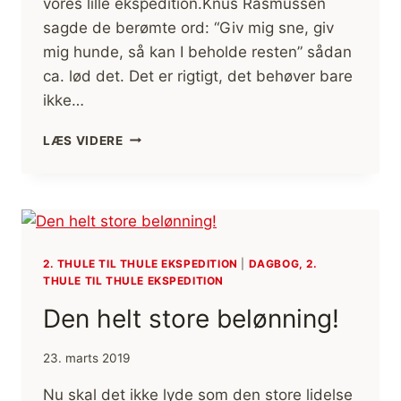
vores lille ekspedition.Knus Rasmussen
sagde de berømte ord: “Giv mig sne, giv
mig hunde, så kan I beholde resten” sådan
ca. lød det. Det er rigtigt, det behøver bare
ikke…
VIND,
LÆS VIDERE
SNE,
IS,
REVNER
OG
BAKS.
2. THULE TIL THULE EKSPEDITION
|
DAGBOG, 2.
THULE TIL THULE EKSPEDITION
Den helt store belønning!
23. marts 2019
Nu skal det ikke lyde som den store lidelse