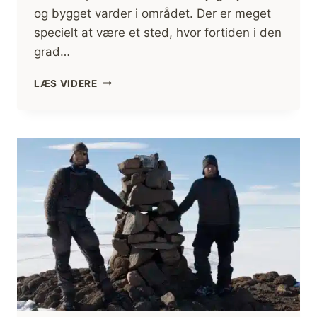
og bygget varder i området. Der er meget
specielt at være et sted, hvor fortiden i den
grad…
I
LÆS VIDERE
FODSPORET
PÅ
1.
THULEEKSPEDITION