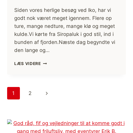
Siden vores herlige besøg ved Iko, har vi
godt nok været meget igennem. Flere op
ture, mange nedture, mange klø og meget
kulde.Vi kørte fra Siropaluk i god stil, ind i
bunden af fjorden.Næste dag begyndte vi
den lange og…
ENDELIG
LÆS VIDERE
OPPE,
EFTER
RØVTUR
Side
Næste
1
2
navigation
side