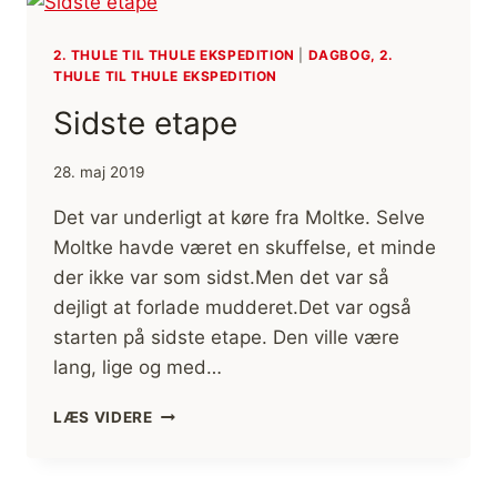
TIL
THULE
2. THULE TIL THULE EKSPEDITION
|
DAGBOG, 2.
EKSPEDITION
THULE TIL THULE EKSPEDITION
Sidste etape
28. maj 2019
Det var underligt at køre fra Moltke. Selve
Moltke havde været en skuffelse, et minde
der ikke var som sidst.Men det var så
dejligt at forlade mudderet.Det var også
starten på sidste etape. Den ville være
lang, lige og med…
SIDSTE
LÆS VIDERE
ETAPE