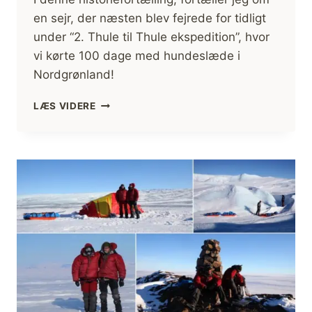
en sejr, der næsten blev fejrede for tidligt
under “2. Thule til Thule ekspedition”, hvor
vi kørte 100 dage med hundeslæde i
Nordgrønland!
REVNE
LÆS VIDERE
I
ISEN,
MED
HUNDESLÆDE
[HISTORIEFORTÆLLING]