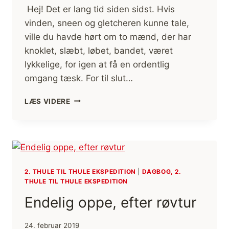
Hej! Det er lang tid siden sidst. Hvis
vinden, sneen og gletcheren kunne tale,
ville du havde hørt om to mænd, der har
knoklet, slæbt, løbet, bandet, været
lykkelige, for igen at få en ordentlig
omgang tæsk. For til slut…
TRÆNINGSTUREN
LÆS VIDERE
ER
OVRE.
IKKE
FLERE
TÆSK
NU.
2. THULE TIL THULE EKSPEDITION
|
DAGBOG, 2.
THULE TIL THULE EKSPEDITION
Endelig oppe, efter røvtur
24. februar 2019