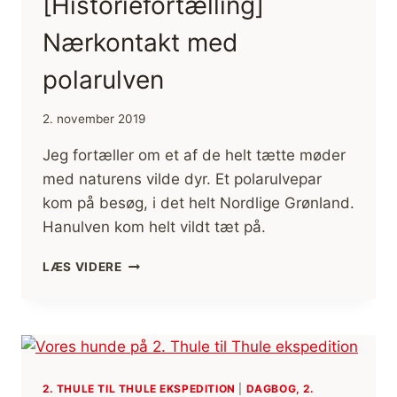
[Historiefortælling]
ANÁRJOHKA
LONGS,
Nærkontakt med
LANGT
UNDERTØJ
polarulven
2. november 2019
Jeg fortæller om et af de helt tætte møder
med naturens vilde dyr. Et polarulvepar
kom på besøg, i det helt Nordlige Grønland.
Hanulven kom helt vildt tæt på.
[HISTORIEFORTÆLLING]
LÆS VIDERE
NÆRKONTAKT
MED
POLARULVEN
2. THULE TIL THULE EKSPEDITION
|
DAGBOG, 2.