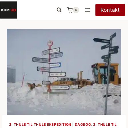
Fortsæt
Kontakt
0
til
indhold
2. THULE TIL THULE EKSPEDITION
|
DAGBOG, 2. THULE TIL