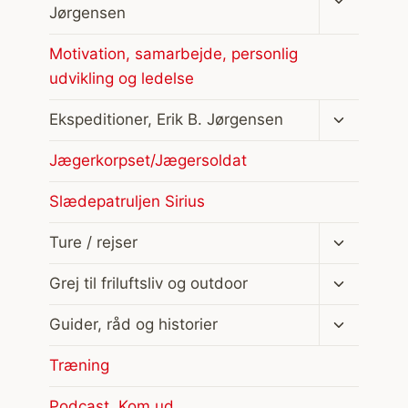
undermen
Jørgensen
Motivation, samarbejde, personlig
udvikling og ledelse
Skift
Ekspeditioner, Erik B. Jørgensen
undermen
Jægerkorpset/Jægersoldat
Slædepatruljen Sirius
Skift
Ture / rejser
undermen
Skift
Grej til friluftsliv og outdoor
undermen
Skift
Guider, råd og historier
undermen
Træning
Podcast, Kom ud