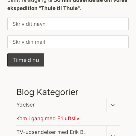
Samt få adgang til
30 min udsendelse om vores
ekspedition "Thule til Thule"
.
Blog Kategorier
Skift
Ydelser
undermen
Kom i gang med Friluftsliv
Skift
TV-udsendelser med Erik B.