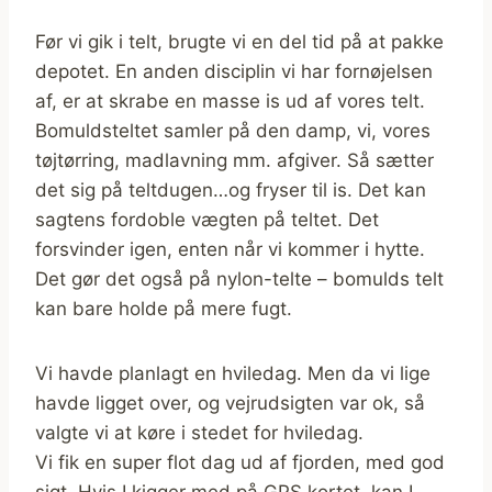
Før vi gik i telt, brugte vi en del tid på at pakke
depotet. En anden disciplin vi har fornøjelsen
af, er at skrabe en masse is ud af vores telt.
Bomuldsteltet samler på den damp, vi, vores
tøjtørring, madlavning mm. afgiver. Så sætter
det sig på teltdugen…og fryser til is. Det kan
sagtens fordoble vægten på teltet. Det
forsvinder igen, enten når vi kommer i hytte.
Det gør det også på nylon-telte – bomulds telt
kan bare holde på mere fugt.
Vi havde planlagt en hviledag. Men da vi lige
havde ligget over, og vejrudsigten var ok, så
valgte vi at køre i stedet for hviledag.
Vi fik en super flot dag ud af fjorden, med god
sigt. Hvis I kigger med på GPS kortet, kan I