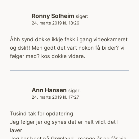
Ronny Solheim
siger:
24. marts 2019 kl. 18:26
Åhh synd dokke ikkje fekk i gang videokameret
og dslr!! Men godt det vart nokon få bilder? vi
følger med? kos dokke vidare.
Ann Hansen
siger:
24. marts 2019 kl. 17:27
Tusind tak for opdatering
Jeg følger jer og synes det er helt vildt det I
laver
Jeg har boet på Grønland i mange år og får via