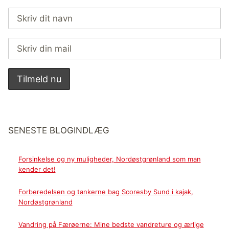
SENESTE BLOGINDLÆG
Forsinkelse og ny muligheder, Nordøstgrønland som man
kender det!
Forberedelsen og tankerne bag Scoresby Sund i kajak,
Nordøstgrønland
Vandring på Færøerne: Mine bedste vandreture og ærlige