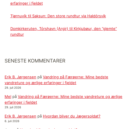
erfaringer i fjeldet
Tjørnuvík til Saksun: Den store rundtur via Haldórsvík
Domkirkeruten, Tórshavn (Argir) til Kirkjubøur, den ”glemte”
rundtur
SENESTE KOMMENTARER
Erik B. Jørgensen
på
Vandring på Færøerne: Mine bedste
vandreture og ærlige erfaringer i fjeldet
29. juli 2026
Mel
på
Vandring på Færøerne: Mine bedste vandreture og ærlige
erfaringer i fjeldet
29. juli 2026
Erik B. Jørgensen
på
Hvordan bliver du Jægersoldat?
6. juli 2026