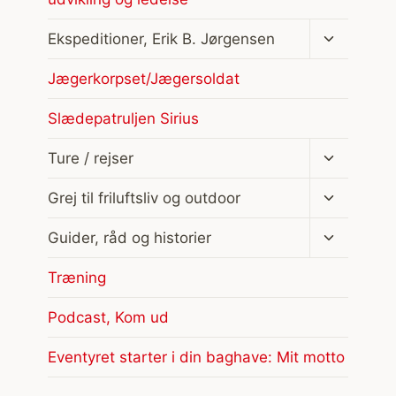
Skift
Ekspeditioner, Erik B. Jørgensen
undermen
Jægerkorpset/Jægersoldat
Slædepatruljen Sirius
Skift
Ture / rejser
undermen
Skift
Grej til friluftsliv og outdoor
undermen
Skift
Guider, råd og historier
undermen
Træning
Podcast, Kom ud
Eventyret starter i din baghave: Mit motto