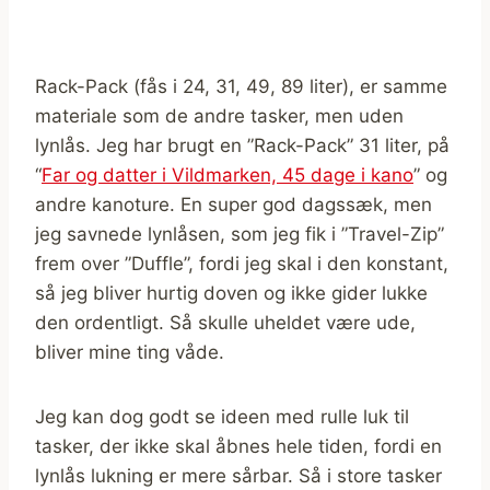
Rack-Pack (fås i 24, 31, 49, 89 liter), er samme
materiale som de andre tasker, men uden
lynlås. Jeg har brugt en ”Rack-Pack” 31 liter, på
“
Far og datter i Vildmarken, 45 dage i kano
” og
andre kanoture. En super god dagssæk, men
jeg savnede lynlåsen, som jeg fik i ”Travel-Zip”
frem over ”Duffle”, fordi jeg skal i den konstant,
så jeg bliver hurtig doven og ikke gider lukke
den ordentligt. Så skulle uheldet være ude,
bliver mine ting våde.
Jeg kan dog godt se ideen med rulle luk til
tasker, der ikke skal åbnes hele tiden, fordi en
lynlås lukning er mere sårbar. Så i store tasker