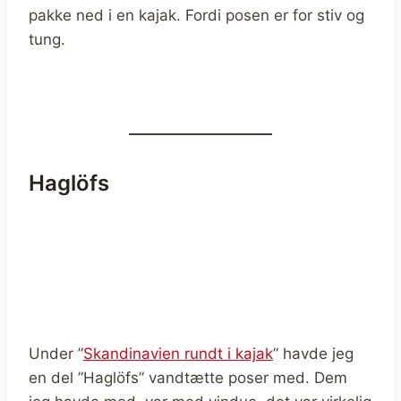
pakke ned i en kajak. Fordi posen er for stiv og
tung.
Haglöfs
Under ”
Skandinavien rundt i kajak
” havde jeg
en del ”Haglöfs” vandtætte poser med. Dem