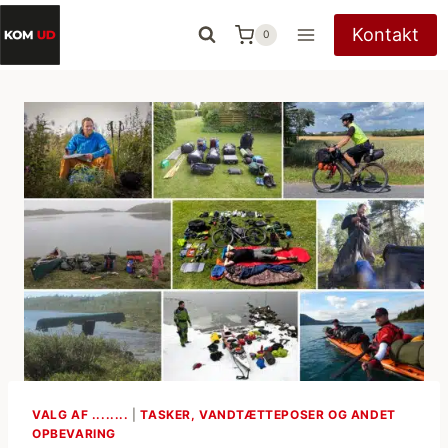
Fortsæt
Kontakt
0
til
indhold
VALG AF ........
|
TASKER, VANDTÆTTEPOSER OG ANDET
OPBEVARING