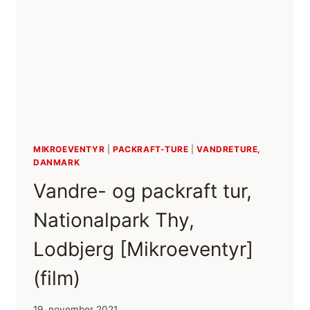
ANDRE
FRILUFTSTURE?
[FIF
OG
RÅD]
MIKROEVENTYR
|
PACKRAFT-TURE
|
VANDRETURE,
DANMARK
Vandre- og packraft tur,
Nationalpark Thy,
Lodbjerg [Mikroeventyr]
(film)
19. november 2021