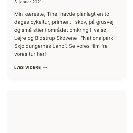
3. januar 2021
Min kæreste, Tine, havde planlagt en to
dages cykeltur, primært i skov, på grusvej
og små stier i området omkring Hvalsø,
Lejre og Bidstrup Skovene i ”Nationalpark
Skjoldungernes Land”. Se vores film fra
vores tur her!
CYKELTUR
LÆS VIDERE
I
SKJOLDUNGERNES
LAND,
2
DAGE
MED
OVERNATNING
[MIKROEVENTYR]
(FILM)