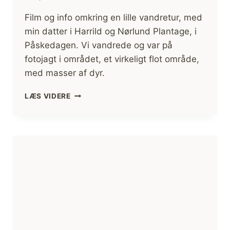
Film og info omkring en lille vandretur, med
min datter i Harrild og Nørlund Plantage, i
Påskedagen. Vi vandrede og var på
fotojagt i området, et virkeligt flot område,
med masser af dyr.
[VANDRETUR]
LÆS VIDERE
HARRILD
OG
NØRLUND
PLANTAGE,
FAR
OG
DATTER
TUR