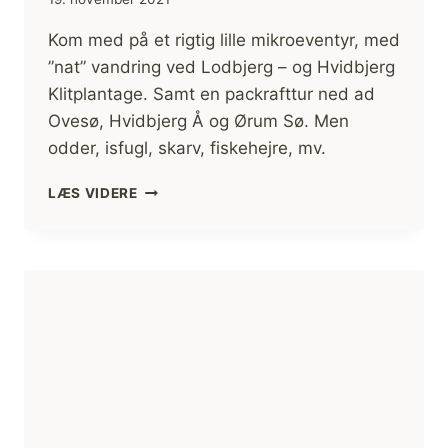
Kom med på et rigtig lille mikroeventyr, med
”nat” vandring ved Lodbjerg – og Hvidbjerg
Klitplantage. Samt en packrafttur ned ad
Ovesø, Hvidbjerg Å og Ørum Sø. Men
odder, isfugl, skarv, fiskehejre, mv.
VANDRE-
LÆS VIDERE
OG
PACKRAFT
TUR,
NATIONALPARK
THY,
LODBJERG
[MIKROEVENTYR]
(FILM)