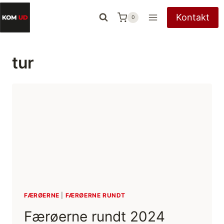
Fortsæt
Kontakt
0
til
indhold
tur
FÆRØERNE
|
FÆRØERNE RUNDT
Færøerne rundt 2024