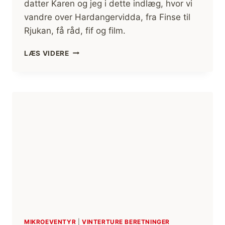
datter Karen og jeg i dette indlæg, hvor vi
vandre over Hardangervidda, fra Finse til
Rjukan, få råd, fif og film.
HARDANGERVIDDA,
LÆS VIDERE
FINSE
TIL
RJUKAN,
VANDRETUR
[FAR
OG
DATTER
I
VILDMARKEN]
(FILM)
MIKROEVENTYR
|
VINTERTURE BERETNINGER