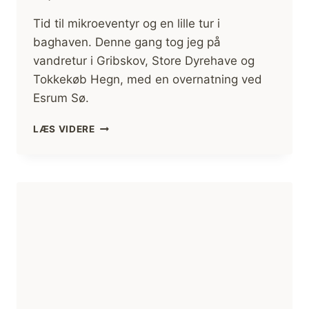
Tid til mikroeventyr og en lille tur i
baghaven. Denne gang tog jeg på
vandretur i Gribskov, Store Dyrehave og
Tokkekøb Hegn, med en overnatning ved
Esrum Sø.
VANDRETUR
LÆS VIDERE
I
GRIBSKOV,
STORE
DYREHAVE
OG
TOKKEKØB
HEGN
[MIKROEVENTYR]
(FILM)