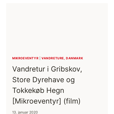
DAGLIGT
OG
TIL
FRILUFTSLIV
(OPDATERES
LØBENDE)
MIKROEVENTYR
|
VANDRETURE, DANMARK
Vandretur i Gribskov,
Store Dyrehave og
Tokkekøb Hegn
[Mikroeventyr] (film)
13. januar 2020