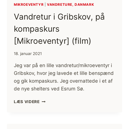
MIKROEVENTYR
|
VANDRETURE, DANMARK
Vandretur i Gribskov, på
kompaskurs
[Mikroeventyr] (film)
18. januar 2021
Jeg var på en lille vandretur/mikroeventyr i
Gribskov, hvor jeg lavede et lille benspænd
og gik kompaskurs. Jeg overnattede i et af
de nye shelters ved Esrum Sø.
VANDRETUR
LÆS VIDERE
I
GRIBSKOV,
PÅ
KOMPASKURS