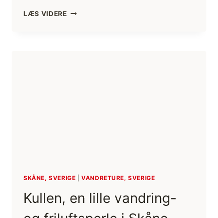
GUDENÅEN,
LÆS VIDERE
KANOTUR
PÅ
DANMARK
LÆNGSTE
VANDLØB
[MIKROEVENTYR]
(FILM)
SKÅNE, SVERIGE
|
VANDRETURE, SVERIGE
Kullen, en lille vandring-