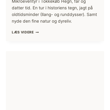
Mikroeventyr i Tokkekøb Hegn, far og
datter tid. En tur i historiens tegn, jagt på
oldtidsminder (Ilang- og runddysser). Samt
nyde den fine natur og dyreliv.
TOKKEKØB
LÆS VIDERE
HEGN,
FAR
OG
DATTER
TUR
[MIKROEVENTYR]