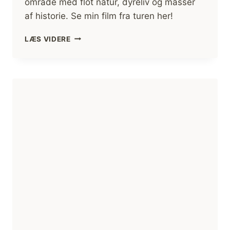
område med flot natur, dyreliv og masser
af historie. Se min film fra turen her!
VANDRETUR,
LÆS VIDERE
FREDERIKSHÅB
PLANTAGE
OG
RANDBØL
HEDE
[MIKROEVENTYR]
(FILM)