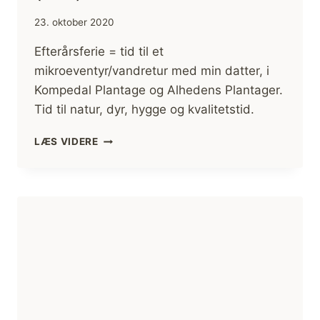
23. oktober 2020
Efterårsferie = tid til et
mikroeventyr/vandretur med min datter, i
Kompedal Plantage og Alhedens Plantager.
Tid til natur, dyr, hygge og kvalitetstid.
VANDRETUR
LÆS VIDERE
I
KOMPEDAL
PLANTAGE
OG
ALHEDENS
PLANTAGER
[MIKROEVENTYR]
(FILM)