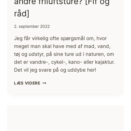
andre friluftsture? [Fif og
råd]
2. september 2022
Jeg får virkelig ofte spørgsmål om, hvor
meget man skal have med af mad, vand,
tøj og udstyr, på sine ture ud i naturen, om
det er vandre-, cykel-, kano- eller kajaktur.
Det vil jeg svare på og uddybe her!
HVOR
LÆS VIDERE
MEGET
SKAL
JEG
HAVE
MED
PÅ
VANDRETUR
ELLER