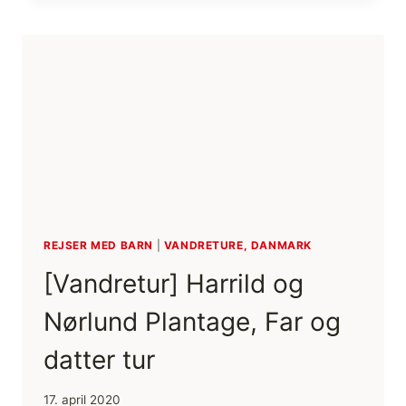
RUNDT
I
KAJAK
[MIKROEVENTYR]
(FILM)
REJSER MED BARN
|
VANDRETURE, DANMARK
[Vandretur] Harrild og
Nørlund Plantage, Far og
datter tur
17. april 2020