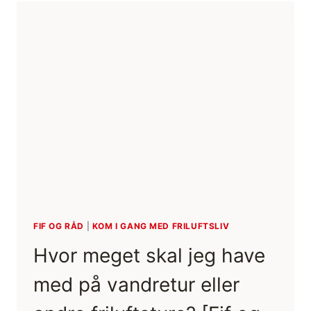
OG
MOSKUSOKSER,
NORGE
[MIKROEVENTYR]
(FILM)
FIF OG RÅD
|
KOM I GANG MED FRILUFTSLIV
Hvor meget skal jeg have
med på vandretur eller