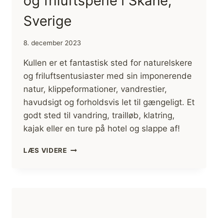
og friluftsperle i Skåne,
Sverige
8. december 2023
Kullen er et fantastisk sted for naturelskere
og friluftsentusiaster med sin imponerende
natur, klippeformationer, vandrestier,
havudsigt og forholdsvis let til gængeligt. Et
godt sted til vandring, trailløb, klatring,
kajak eller en ture på hotel og slappe af!
KULLEN,
LÆS VIDERE
EN
LILLE
VANDRING-
OG
FRILUFTSPERLE
I