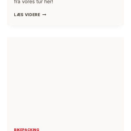
fra vores tur her!
TRAMPESTIEN,
LÆS VIDERE
STEVNS
KLINT,
FAR
OG
DATTER
VANDRETUR
[MIKROEVENTYR]
(FILM)
BIKEPACKING