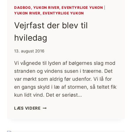
DAGBOG, YUKON RIVER, EVENTYRLIGE YUKON
|
YUKON RIVER, EVENTYRLIGE YUKON
Vejrfast der blev til
hviledag
13. august 2016
Vi vågnede til lyden af bølgernes slag mod
stranden og vindens susen i træerne. Det
var mørkt som aldrig før udenfor. Vi lå for
en gangs skyld i læ af stormen, så teltet fik
kun lidt vind. Det er seriøst…
VEJRFAST
LÆS VIDERE
DER
BLEV
TIL
HVILEDAG