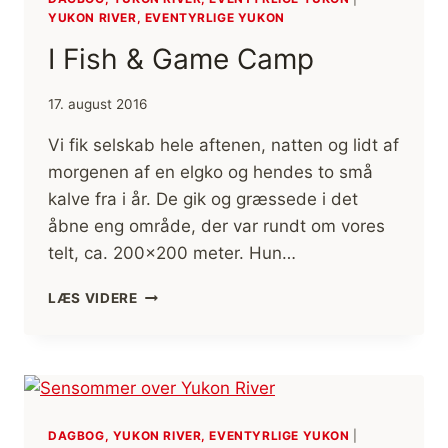
YUKON RIVER, EVENTYRLIGE YUKON
I Fish & Game Camp
17. august 2016
Vi fik selskab hele aftenen, natten og lidt af
morgenen af en elgko og hendes to små
kalve fra i år. De gik og græssede i det
åbne eng område, der var rundt om vores
telt, ca. 200×200 meter. Hun…
I
LÆS VIDERE
FISH
&
GAME
CAMP
DAGBOG, YUKON RIVER, EVENTYRLIGE YUKON
|