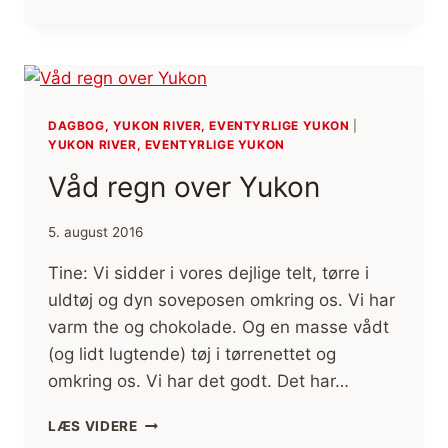
MERE
REGN
OG
OVERSVØMMELSER
DAGBOG, YUKON RIVER, EVENTYRLIGE YUKON
|
YUKON RIVER, EVENTYRLIGE YUKON
Våd regn over Yukon
5. august 2016
Tine: Vi sidder i vores dejlige telt, tørre i
uldtøj og dyn soveposen omkring os. Vi har
varm the og chokolade. Og en masse vådt
(og lidt lugtende) tøj i tørrenettet og
omkring os. Vi har det godt. Det har…
VÅD
LÆS VIDERE
REGN