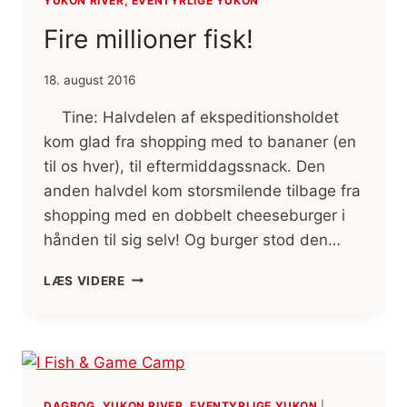
YUKON RIVER, EVENTYRLIGE YUKON
Fire millioner fisk!
18. august 2016
Tine: Halvdelen af ekspeditionsholdet
kom glad fra shopping med to bananer (en
til os hver), til eftermiddagssnack. Den
anden halvdel kom storsmilende tilbage fra
shopping med en dobbelt cheeseburger i
hånden til sig selv! Og burger stod den…
FIRE
LÆS VIDERE
MILLIONER
FISK!
DAGBOG, YUKON RIVER, EVENTYRLIGE YUKON
|