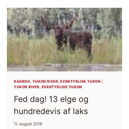
RÆV
OG
MARY
DAGBOG, YUKON RIVER, EVENTYRLIGE YUKON
|
YUKON RIVER, EVENTYRLIGE YUKON
Fed dag! 13 elge og
hundredevis af laks
11. august 2016