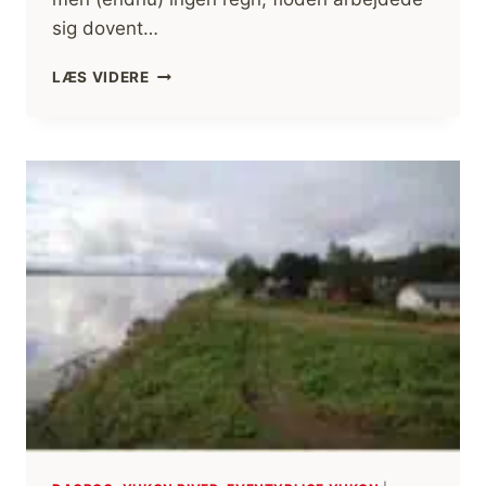
sig dovent…
FORNØJELSEN
LÆS VIDERE
VED
EN
VINDSTILLE
MORGEN
PÅ
YUKON