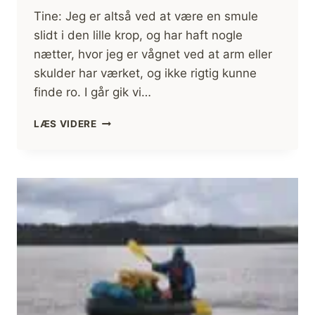
Tine: Jeg er altså ved at være en smule
slidt i den lille krop, og har haft nogle
nætter, hvor jeg er vågnet ved at arm eller
skulder har værket, og ikke rigtig kunne
finde ro. I går gik vi…
FED
LÆS VIDERE
DAG!
13
ELGE
OG
HUNDREDEVIS
AF
LAKS