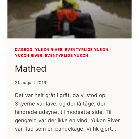
DAGBOG, YUKON RIVER, EVENTYRLIGE YUKON
|
YUKON RIVER, EVENTYRLIGE YUKON
Mathed
21. august 2016
Det var helt gråt i gråt, da vi stod op.
Skyerne var lave, og der lå tåge, der
hindrede udsynet til modsatte side. Til
gengæld var der ikke en vind, Yukon River
var flad som en pandekage. Vi fik gjort…