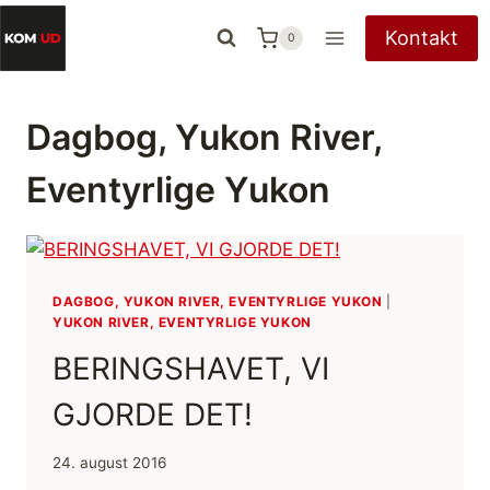
Fortsæt
Kontakt
0
til
indhold
Dagbog, Yukon River,
Eventyrlige Yukon
DAGBOG, YUKON RIVER, EVENTYRLIGE YUKON
|
YUKON RIVER, EVENTYRLIGE YUKON
BERINGSHAVET, VI
GJORDE DET!
24. august 2016