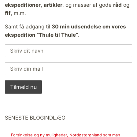
ekspeditioner
,
artikler
, og masser af gode
råd
og
fif
, m.m.
Samt få adgang til
30 min udsendelse om vores
ekspedition “Thule til Thule”
.
SENESTE BLOGINDLÆG
Forsinkelse og ny muligheder, Nordøstgrønland som man