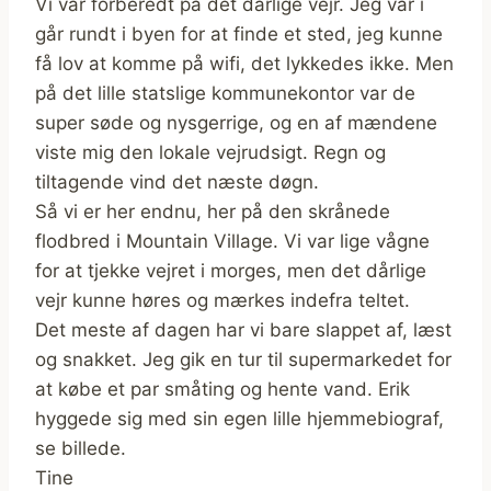
Vi var forberedt på det dårlige vejr. Jeg var i
går rundt i byen for at finde et sted, jeg kunne
få lov at komme på wifi, det lykkedes ikke. Men
på det lille statslige kommunekontor var de
super søde og nysgerrige, og en af mændene
viste mig den lokale vejrudsigt. Regn og
tiltagende vind det næste døgn.
Så vi er her endnu, her på den skrånede
flodbred i Mountain Village. Vi var lige vågne
for at tjekke vejret i morges, men det dårlige
vejr kunne høres og mærkes indefra teltet.
Det meste af dagen har vi bare slappet af, læst
og snakket. Jeg gik en tur til supermarkedet for
at købe et par småting og hente vand. Erik
hyggede sig med sin egen lille hjemmebiograf,
se billede.
Tine