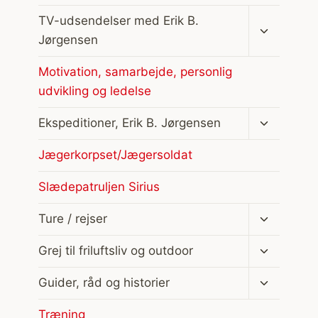
Skift
TV-udsendelser med Erik B.
undermen
Jørgensen
Motivation, samarbejde, personlig
udvikling og ledelse
Skift
Ekspeditioner, Erik B. Jørgensen
undermen
Jægerkorpset/Jægersoldat
Slædepatruljen Sirius
Skift
Ture / rejser
undermen
Skift
Grej til friluftsliv og outdoor
undermen
Skift
Guider, råd og historier
undermen
Træning