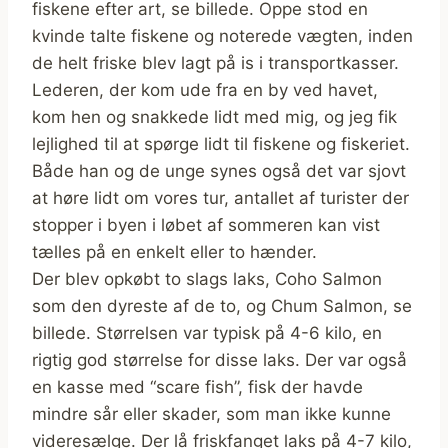
fiskene efter art, se billede. Oppe stod en
kvinde talte fiskene og noterede vægten, inden
de helt friske blev lagt på is i transportkasser.
Lederen, der kom ude fra en by ved havet,
kom hen og snakkede lidt med mig, og jeg fik
lejlighed til at spørge lidt til fiskene og fiskeriet.
Både han og de unge synes også det var sjovt
at høre lidt om vores tur, antallet af turister der
stopper i byen i løbet af sommeren kan vist
tælles på en enkelt eller to hænder.
Der blev opkøbt to slags laks, Coho Salmon
som den dyreste af de to, og Chum Salmon, se
billede. Størrelsen var typisk på 4-6 kilo, en
rigtig god størrelse for disse laks. Der var også
en kasse med “scare fish”, fisk der havde
mindre sår eller skader, som man ikke kunne
videresælge. Der lå friskfanget laks på 4-7 kilo,