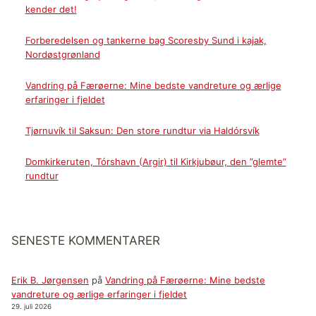
kender det!
Forberedelsen og tankerne bag Scoresby Sund i kajak,
Nordøstgrønland
Vandring på Færøerne: Mine bedste vandreture og ærlige
erfaringer i fjeldet
Tjørnuvík til Saksun: Den store rundtur via Haldórsvík
Domkirkeruten, Tórshavn (Argir) til Kirkjubøur, den ”glemte”
rundtur
SENESTE KOMMENTARER
Erik B. Jørgensen
på
Vandring på Færøerne: Mine bedste
vandreture og ærlige erfaringer i fjeldet
29. juli 2026