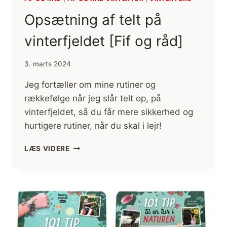
Opsætning af telt på
vinterfjeldet [Fif og råd]
3. marts 2024
Jeg fortæller om mine rutiner og
rækkefølge når jeg slår telt op, på
vinterfjeldet, så du får mere sikkerhed og
hurtigere rutiner, når du skal i lejr!
OPSÆTNING
LÆS VIDERE
AF
TELT
PÅ
VINTERFJELDET
[FIF
OG
RÅD]