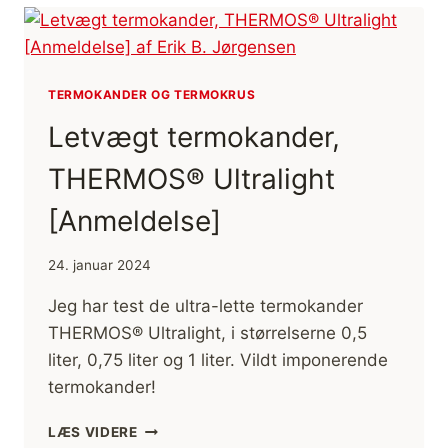
DATTER
I
VILDMARKEN,
45
DAGE
TERMOKANDER OG TERMOKRUS
I
Letvægt termokander,
KANO,
FINLAND
THERMOS® Ultralight
[HISTORIEFORTÆLLING]
(FILM)
[Anmeldelse]
24. januar 2024
Jeg har test de ultra-lette termokander
THERMOS® Ultralight, i størrelserne 0,5
liter, 0,75 liter og 1 liter. Vildt imponerende
termokander!
LETVÆGT
LÆS VIDERE