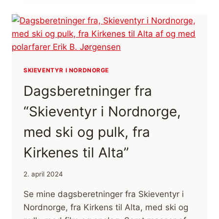
FLADT
OG
STRØMMENDE
VAND,
AF
MARTIN
LADEFOGED
SKIEVENTYR I NORDNORGE
JOHNSEN
Dagsberetninger fra
[BOGANMELDELSE]
“Skieventyr i Nordnorge,
med ski og pulk, fra
Kirkenes til Alta”
2. april 2024
Se mine dagsberetninger fra Skieventyr i
Nordnorge, fra Kirkens til Alta, med ski og