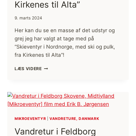
Kirkenes til Alta”
9. marts 2024
Her kan du se en masse af det udstyr og
grej jeg har valgt at tage med på
“Skieventyr i Nordnorge, med ski og pulk,
fra Kirkenes til Alta”!
GREJ
LÆS VIDERE
OG
UDSTYR
UNDER
“SKIEVENTYR
I
NORDNORGE,
MED
SKI
MIKROEVENTYR
|
VANDRETURE, DANMARK
OG
Vandretur i Feldborg
PULK,