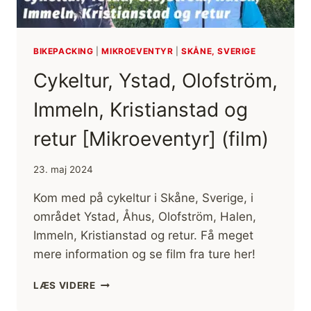
BIKEPACKING
|
MIKROEVENTYR
|
SKÅNE, SVERIGE
Cykeltur, Ystad, Olofström,
Immeln, Kristianstad og
retur [Mikroeventyr] (film)
23. maj 2024
Kom med på cykeltur i Skåne, Sverige, i
området Ystad, Åhus, Olofström, Halen,
Immeln, Kristianstad og retur. Få meget
mere information og se film fra ture her!
CYKELTUR,
LÆS VIDERE
YSTAD,