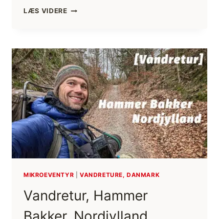
RIGTIG
LÆS VIDERE
GOD
JUL
OG
GODT
NYTÅR!
SAMT
JUL
VED
SLÆDEPATRULJEN
SIRIUS
[HISTORIEFORTÆLLING]
(FILM)
MIKROEVENTYR
|
VANDRETURE, DANMARK
Vandretur, Hammer
Bakker, Nordjylland