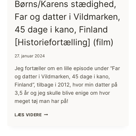
Børns/Karens stædighed,
Far og datter i Vildmarken,
45 dage i kano, Finland
[Historiefortælling] (film)
27. januar 2024
Jeg fortæller om en lille episode under “Far
og datter i Vildmarken, 45 dage i kano,
Finland”, tilbage i 2012, hvor min datter på
3,5 år og jeg skulle blive enige om hvor
meget tøj man har på!
BØRNS/KARENS
LÆS VIDERE
STÆDIGHED,
FAR
OG