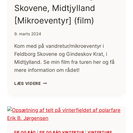
FRA
Skovene, Midtjylland
KIRKENES
TIL
[Mikroeventyr] (film)
ALTA”
9. marts 2024
Kom med på vandretur/mikroeventyr i
Feldborg Skovene og Gindeskov Krat, i
Midtjylland. Se min film fra turen her og få
mere information om rådet!
VANDRETUR
LÆS VIDERE
I
FELDBORG
SKOVENE,
MIDTJYLLAND
[MIKROEVENTYR]
(FILM)
FIF OG RÅD
|
FIF OG RÅD VINTERTUR
|
VINTERTURE