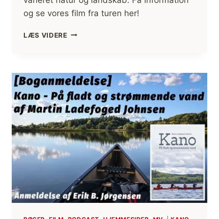
og se vores film fra turen her!
CYKELTUR
LÆS VIDERE
SVERIGE,
VÄXJÖ
RUNDT,
KÆRESTETUR
[MIKROEVENTYR]
(FILM)