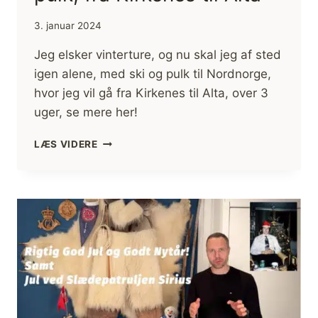
3. januar 2024
Jeg elsker vinterture, og nu skal jeg af sted
igen alene, med ski og pulk til Nordnorge,
hvor jeg vil gå fra Kirkenes til Alta, over 3
uger, se mere her!
NYT
LÆS VIDERE
EVENTYR!
SKIEVENTYR
I
NORDNORGE,
MED
SKI
OG
PULK,
FRA
KIRKENES
TIL