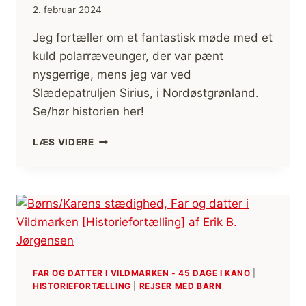
2. februar 2024
Jeg fortæller om et fantastisk møde med et
kuld polarræveunger, der var pænt
nysgerrige, mens jeg var ved
Slædepatruljen Sirius, i Nordøstgrønland.
Se/hør historien her!
MØDET
LÆS VIDERE
MED
POLARRÆVE
UNGER,
SLÆDEPATRULJEN
SIRIUS
[HISTORIEFORTÆLLING]
(FILM)
FAR OG DATTER I VILDMARKEN - 45 DAGE I KANO
|
HISTORIEFORTÆLLING
|
REJSER MED BARN