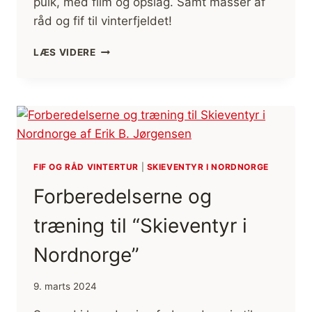
pulk, med film og opslag. Samt masser af
råd og fif til vinterfjeldet!
DAGSBERETNINGER
LÆS VIDERE
FRA
“SKIEVENTYR
I
NORDNORGE,
MED
SKI
OG
PULK,
FIF OG RÅD VINTERTUR
|
SKIEVENTYR I NORDNORGE
FRA
Forberedelserne og
KIRKENES
TIL
træning til “Skieventyr i
ALTA”
Nordnorge”
9. marts 2024