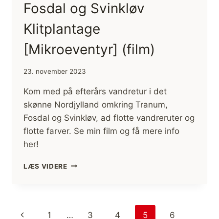
Fosdal og Svinkløv
Klitplantage
[Mikroeventyr] (film)
23. november 2023
Kom med på efterårs vandretur i det
skønne Nordjylland omkring Tranum,
Fosdal og Svinkløv, ad flotte vandreruter og
flotte farver. Se min film og få mere info
her!
VANDRETUR
LÆS VIDERE
VED
TRANUM,
FOSDAL
OG
Side
Forrige
1
…
3
4
5
6
SVINKLØV