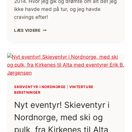
2014. Hvor jeg gik og drømte om alt det jeg
ikke havde med på tur, og jeg havde
cravings efter!
DET
LÆS VIDERE
MAN
DRØMMER
OM
PÅ
TUR,
MAN
IKKE
HAR!
[HISTORIEFORTÆLLING]
SKIEVENTYR I NORDNORGE
|
VINTERTURE
(FILM)
BERETNINGER
Nyt eventyr! Skieventyr i
Nordnorge, med ski og
pulk, fra Kirkenes til Alta