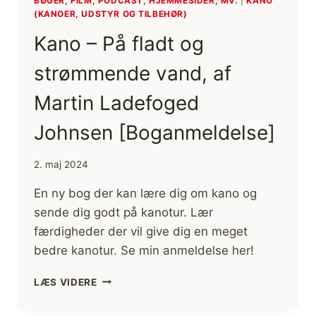
BØGER, FILM, PODCAST, HJEMMESIDER, MV.
|
KANO
(KANOER, UDSTYR OG TILBEHØR)
Kano – På fladt og
strømmende vand, af
Martin Ladefoged
Johnsen [Boganmeldelse]
2. maj 2024
En ny bog der kan lære dig om kano og
sende dig godt på kanotur. Lær
færdigheder der vil give dig en meget
bedre kanotur. Se min anmeldelse her!
KANO
LÆS VIDERE
–
PÅ