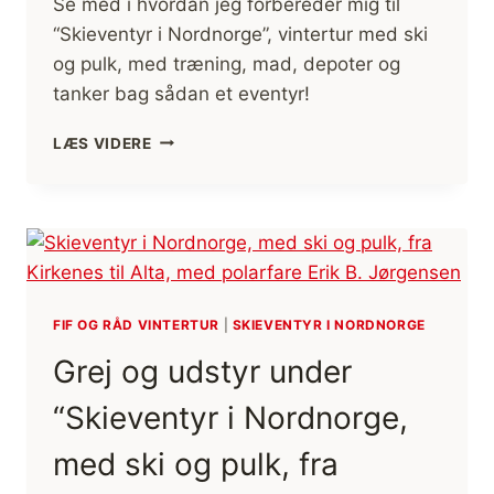
Se med i hvordan jeg forbereder mig til
“Skieventyr i Nordnorge”, vintertur med ski
og pulk, med træning, mad, depoter og
tanker bag sådan et eventyr!
FORBEREDELSERNE
LÆS VIDERE
OG
TRÆNING
TIL
“SKIEVENTYR
I
NORDNORGE”
FIF OG RÅD VINTERTUR
|
SKIEVENTYR I NORDNORGE
Grej og udstyr under
“Skieventyr i Nordnorge,
med ski og pulk, fra