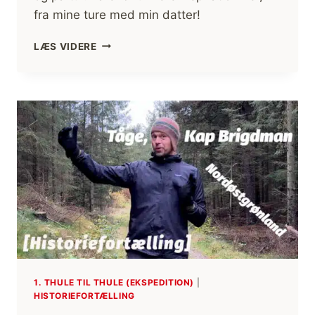
fra mine ture med min datter!
BOGANMELDELSE:
LÆS VIDERE
101
TIP
TIL
EN
TUR
I
NATUREN,
BØRNEBOG
1. THULE TIL THULE (EKSPEDITION)
|
HISTORIEFORTÆLLING