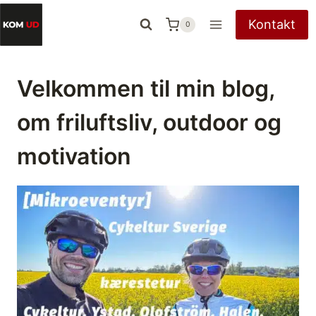
Fortsæt
Kontakt
0
til
indhold
Velkommen til min blog,
om friluftsliv, outdoor og
motivation