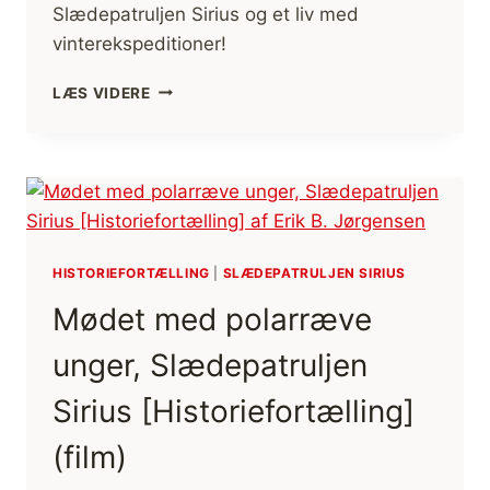
Slædepatruljen Sirius og et liv med
vinterekspeditioner!
SNEMUR
LÆS VIDERE
–
MERE
LÆ
OG
SIKKERHED
PÅ
VINTERFJELDET
HISTORIEFORTÆLLING
|
SLÆDEPATRULJEN SIRIUS
Mødet med polarræve
unger, Slædepatruljen
Sirius [Historiefortælling]
(film)