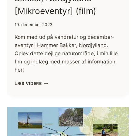
[Mikroeventyr] (film)
19. december 2023
Kom med ud på vandretur og december-
eventyr i Hammer Bakker, Nordjylland.
Oplev dette dejlige naturområde, i min lille
fim og indlæg med masser af information
her!
VANDRETUR,
LÆS VIDERE
HAMMER
BAKKER,
NORDJYLLAND
[MIKROEVENTYR]
(FILM)