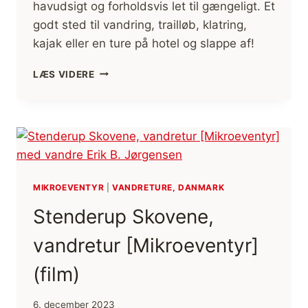
havudsigt og forholdsvis let til gængeligt. Et
godt sted til vandring, trailløb, klatring,
kajak eller en ture på hotel og slappe af!
KULLEN,
LÆS VIDERE
EN
LILLE
VANDRING-
OG
FRILUFTSPERLE
I
SKÅNE,
SVERIGE
MIKROEVENTYR
|
VANDRETURE, DANMARK
Stenderup Skovene,
vandretur [Mikroeventyr]
(film)
6. december 2023