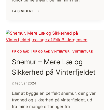
rundt på hele øen. Se min film her!
GLÆNØ,
LÆS VIDERE
VANDRETUR
[MIKROEVENTYR]
(FILM)
FIF OG RÅD
|
FIF OG RÅD VINTERTUR
|
VINTERTURE
Snemur – Mere Læ og
Sikkerhed på Vinterfjeldet
7. februar 2024
Lær at bygge en perfekt snemur, der giver
tryghed og sikkerhed på vinterfjeldet, ud
fra mine mange erfaringer fra