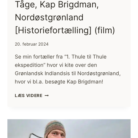
Tåge, Kap Brigdman,
Nordøstgrønland
[Historiefortælling] (film)
20. februar 2024
Se min fortæller fra “1. Thule til Thule
ekspedition” hvor vi kite over den
Grønlandsk Indlandsis til Nordøstgrønland,
hvor vi bl.a. besøgte Kap Brigdman!
TÅGE,
LÆS VIDERE
KAP
BRIGDMAN,
NORDØSTGRØNLAND
[HISTORIEFORTÆLLING]
(FILM)