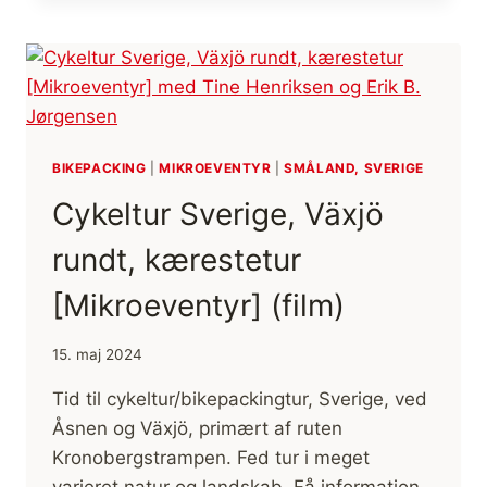
OLOFSTRÖM,
IMMELN,
KRISTIANSTAD
OG
RETUR
[MIKROEVENTYR]
(FILM)
BIKEPACKING
|
MIKROEVENTYR
|
SMÅLAND, SVERIGE
Cykeltur Sverige, Växjö
rundt, kærestetur
[Mikroeventyr] (film)
15. maj 2024
Tid til cykeltur/bikepackingtur, Sverige, ved
Åsnen og Växjö, primært af ruten
Kronobergstrampen. Fed tur i meget
varieret natur og landskab. Få information