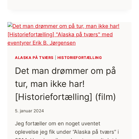
ER
IKKE
SVAGHED
[MOTIVATION]
(FILM)
ALASKA PÅ TVÆRS
|
HISTORIEFORTÆLLING
Det man drømmer om på
tur, man ikke har!
[Historiefortælling] (film)
5. januar 2024
Jeg fortæller om en noget uventet
oplevelse jeg fik under “Alaska på tværs” i