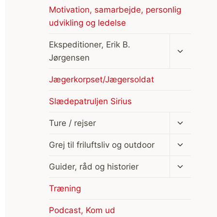
Motivation, samarbejde, personlig
udvikling og ledelse
Skift
Ekspeditioner, Erik B.
undermen
Jørgensen
Jægerkorpset/Jægersoldat
Slædepatruljen Sirius
Skift
Ture / rejser
undermen
Skift
Grej til friluftsliv og outdoor
undermen
Skift
Guider, råd og historier
undermen
Træning
Podcast, Kom ud