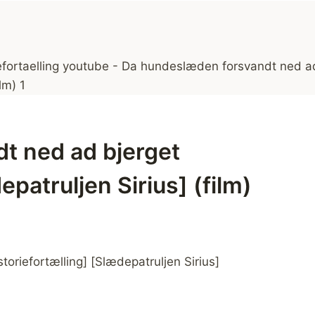
t ned ad bjerget
epatruljen Sirius] (film)