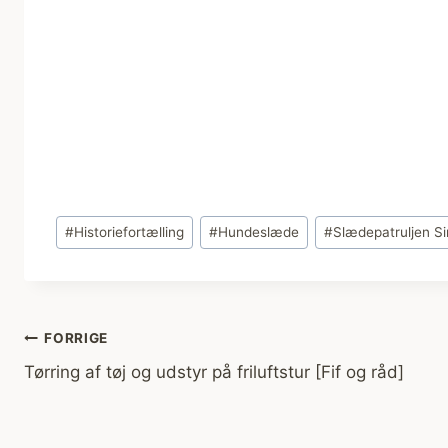
Indlæg-
#
Historiefortælling
#
Hundeslæde
#
Slædepatruljen Si
tags:
Indlægsnavigation
FORRIGE
Tørring af tøj og udstyr på friluftstur [Fif og råd]