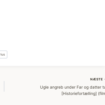
rius
NÆSTE
Ugle angreb under Far og datter t
[Historiefortælling] (fil