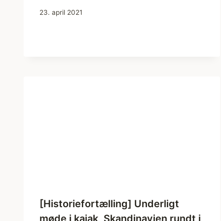
23. april 2021
[Historiefortælling] Underligt
møde i kajak, Skandinavien rundt i