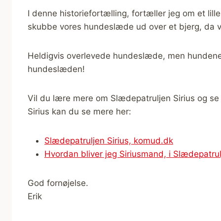
I denne historiefortælling, fortæller jeg om et li
skubbe vores hundeslæde ud over et bjerg, da vi
Heldigvis overlevede hundeslæde, men hundene 
hundeslæden!
Vil du lære mere om Slædepatruljen Sirius og s
Sirius kan du se mere her:
Slædepatruljen Sirius, komud.dk
Hvordan bliver jeg Siriusmand, i Slædepatrul
God fornøjelse.
Erik