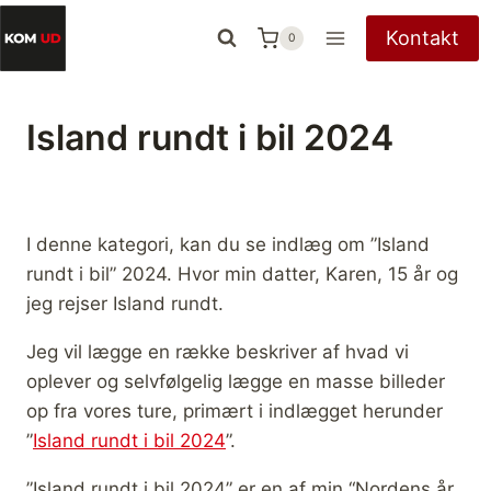
Fortsæt
Kontakt
0
til
indhold
Island rundt i bil 2024
I denne kategori, kan du se indlæg om ”Island
rundt i bil” 2024. Hvor min datter, Karen, 15 år og
jeg rejser Island rundt.
Jeg vil lægge en række beskriver af hvad vi
oplever og selvfølgelig lægge en masse billeder
op fra vores ture, primært i indlægget herunder
”
Island rundt i bil 2024
”.
”Island rundt i bil 2024” er en af min “Nordens år