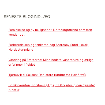
SENESTE BLOGINDLÆG
Forsinkelse og ny muligheder, Nordøstgrønland som man
kender det!
Forberedelsen og tankerne bag Scoresby Sund i kajak,
Nordøstgrønland
Vandring på Færøerne: Mine bedste vandreture og ærlige
erfaringer i fjeldet
Tjørnuvík til Saksun: Den store rundtur via Haldórsvík
Domkirkeruten, Tórshavn (Argir) til Kirkjubøur, den ”glemte”
rundtur