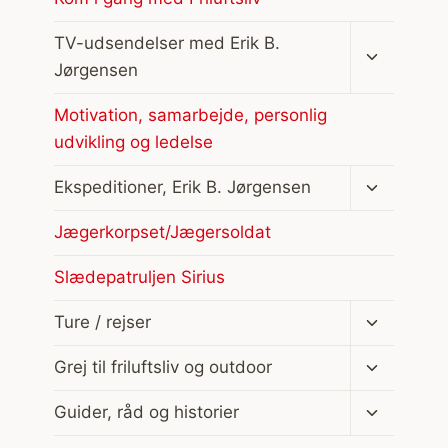
Skift
TV-udsendelser med Erik B.
undermen
Jørgensen
Motivation, samarbejde, personlig
udvikling og ledelse
Skift
Ekspeditioner, Erik B. Jørgensen
undermen
Jægerkorpset/Jægersoldat
Slædepatruljen Sirius
Skift
Ture / rejser
undermen
Skift
Grej til friluftsliv og outdoor
undermen
Skift
Guider, råd og historier
undermen