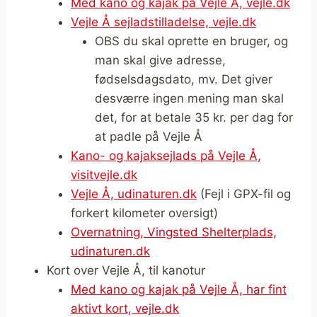
Med kano og kajak på Vejle Å, vejle.dk
Vejle Å sejladstilladelse, vejle.dk
OBS du skal oprette en bruger, og
man skal give adresse,
fødselsdagsdato, mv. Det giver
desværre ingen mening man skal
det, for at betale 35 kr. per dag for
at padle på Vejle Å
Kano- og kajaksejlads på Vejle Å,
visitvejle.dk
Vejle Å, udinaturen.dk
(Fejl i GPX-fil og
forkert kilometer oversigt)
Overnatning, Vingsted Shelterplads,
udinaturen.dk
Kort over Vejle Å, til kanotur
Med kano og kajak på Vejle Å, har fint
aktivt kort, vejle.dk