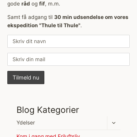
gode
råd
og
fif
, m.m.
Samt få adgang til
30 min udsendelse om vores
ekspedition "Thule til Thule"
.
Blog Kategorier
Skift
Ydelser
undermen
Kom i gang med Friluftsliv