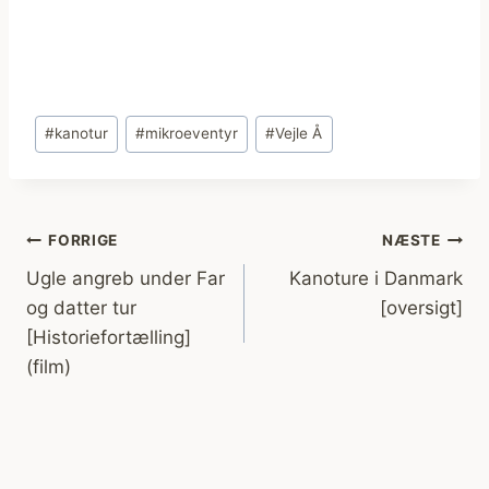
Indlæg-
#
kanotur
#
mikroeventyr
#
Vejle Å
tags:
Indlægsnavigation
FORRIGE
NÆSTE
Ugle angreb under Far
Kanoture i Danmark
og datter tur
[oversigt]
[Historiefortælling]
(film)