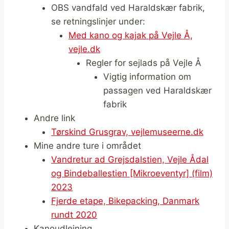
OBS vandfald ved Haraldskær fabrik,
se retningslinjer under:
Med kano og kajak på Vejle Å,
vejle.dk
Regler for sejlads på Vejle Å
Vigtig information om
passagen ved Haraldskær
fabrik
Andre link
Tørskind Grusgrav, vejlemuseerne.dk
Mine andre ture i området
Vandretur ad Grejsdalstien, Vejle Ådal
og Bindeballestien [Mikroeventyr] (film)
2023
Fjerde etape, Bikepacking, Danmark
rundt 2020
Kanoudlejning