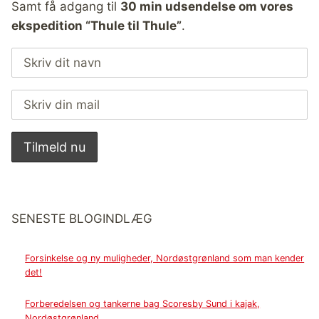
Samt få adgang til
30 min udsendelse om vores
ekspedition “Thule til Thule”
.
SENESTE BLOGINDLÆG
Forsinkelse og ny muligheder, Nordøstgrønland som man kender
det!
Forberedelsen og tankerne bag Scoresby Sund i kajak,
Nordøstgrønland