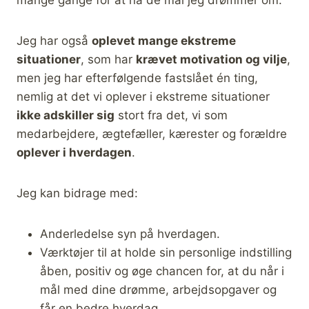
mange gange for at nå de mål jeg drømmer om.
Jeg har også
oplevet mange ekstreme
situationer
, som har
krævet motivation og vilje
,
men jeg har efterfølgende fastslået én ting,
nemlig at det vi oplever i ekstreme situationer
ikke adskiller sig
stort fra det, vi som
medarbejdere, ægtefæller, kærester og forældre
oplever i hverdagen
.
Jeg kan bidrage med:
Anderledelse syn på hverdagen.
Værktøjer til at holde sin personlige indstilling
åben, positiv og øge chancen for, at du når i
mål med dine drømme, arbejdsopgaver og
får en bedre hverdag.