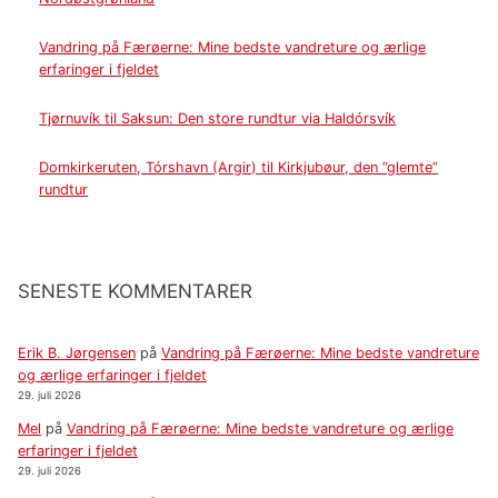
Vandring på Færøerne: Mine bedste vandreture og ærlige
erfaringer i fjeldet
Tjørnuvík til Saksun: Den store rundtur via Haldórsvík
Domkirkeruten, Tórshavn (Argir) til Kirkjubøur, den ”glemte”
rundtur
SENESTE KOMMENTARER
Erik B. Jørgensen
på
Vandring på Færøerne: Mine bedste vandreture
og ærlige erfaringer i fjeldet
29. juli 2026
Mel
på
Vandring på Færøerne: Mine bedste vandreture og ærlige
erfaringer i fjeldet
29. juli 2026