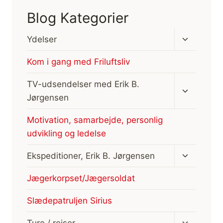
Blog Kategorier
Skift
Ydelser
undermen
Kom i gang med Friluftsliv
Skift
TV-udsendelser med Erik B.
undermen
Jørgensen
Motivation, samarbejde, personlig
udvikling og ledelse
Skift
Ekspeditioner, Erik B. Jørgensen
undermen
Jægerkorpset/Jægersoldat
Slædepatruljen Sirius
Skift
Ture / rejser