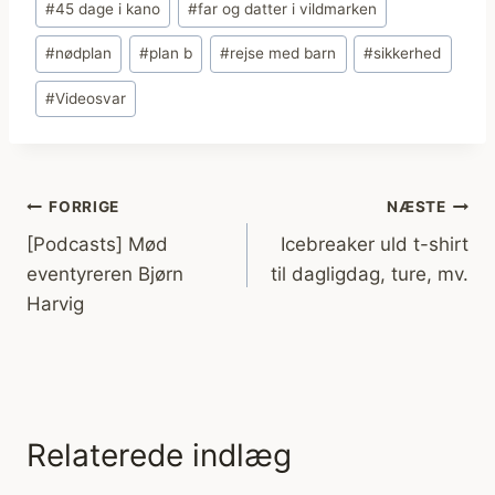
#
45 dage i kano
#
far og datter i vildmarken
tags:
#
nødplan
#
plan b
#
rejse med barn
#
sikkerhed
#
Videosvar
Indlægsnavigation
FORRIGE
NÆSTE
[Podcasts] Mød
Icebreaker uld t-shirt
eventyreren Bjørn
til dagligdag, ture, mv.
Harvig
Relaterede indlæg