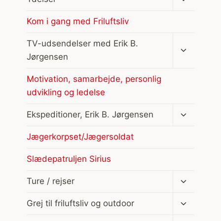
undermen
Kom i gang med Friluftsliv
Skift
TV-udsendelser med Erik B.
undermen
Jørgensen
Motivation, samarbejde, personlig
udvikling og ledelse
Skift
Ekspeditioner, Erik B. Jørgensen
undermen
Jægerkorpset/Jægersoldat
Slædepatruljen Sirius
Skift
Ture / rejser
undermen
Skift
Grej til friluftsliv og outdoor
undermen