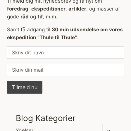
Tilmeld dig mit nyhedsbrev og få nyt om
foredrag
,
ekspeditioner
,
artikler
, og masser af
gode
råd
og
fif
, m.m.
Samt få adgang til
30 min udsendelse om vores
ekspedition "Thule til Thule"
.
Blog Kategorier
Skift
Ydelser