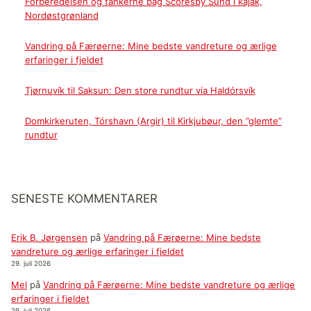
Forberedelsen og tankerne bag Scoresby Sund i kajak,
Nordøstgrønland
Vandring på Færøerne: Mine bedste vandreture og ærlige
erfaringer i fjeldet
Tjørnuvík til Saksun: Den store rundtur via Haldórsvík
Domkirkeruten, Tórshavn (Argir) til Kirkjubøur, den ”glemte”
rundtur
SENESTE KOMMENTARER
Erik B. Jørgensen
på
Vandring på Færøerne: Mine bedste
vandreture og ærlige erfaringer i fjeldet
29. juli 2026
Mel
på
Vandring på Færøerne: Mine bedste vandreture og ærlige
erfaringer i fjeldet
29. juli 2026