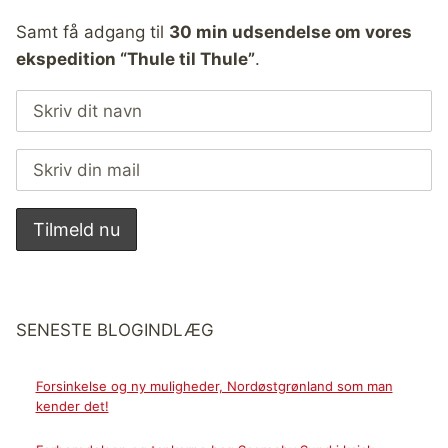
Samt få adgang til
30 min udsendelse om vores
ekspedition “Thule til Thule”
.
SENESTE BLOGINDLÆG
Forsinkelse og ny muligheder, Nordøstgrønland som man
kender det!