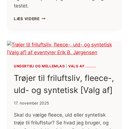
testet.
VALG
LÆS VIDERE
AF
HAVKAJAK
–
SÅDAN
FINDER
DU
DEN
RIGTIGE
UNDERTØJ OG MELLEMLAG
|
VALG AF ........
KAJAK
Trøjer til friluftsliv, fleece-,
TIL
DIT
uld- og syntetisk [Valg af]
BEHOV
[FIF
OG
17. november 2025
RÅD]
Skal du vælge fleece, uld eller syntetisk
trøje til friluftstur? Se hvad jeg bruger, og