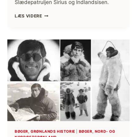
Slædepatruljen Sirius og Indlandsisen.
VINTERTUR:
LÆS VIDERE
MINE
BEDSTE
TIPS
OG
ERFARINGER [FIF
OG
RÅD]
BØGER, GRØNLANDS HISTORIE
|
BØGER, NORD- OG