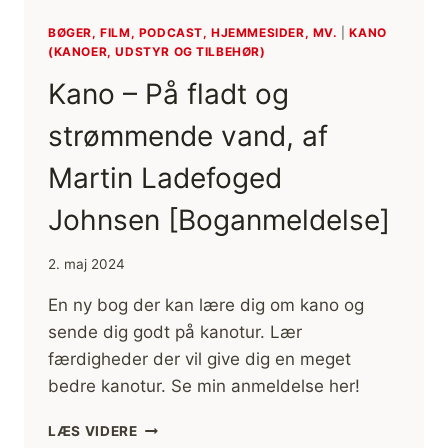
RÅD]
(FILM)
BØGER, FILM, PODCAST, HJEMMESIDER, MV.
|
KANO
(KANOER, UDSTYR OG TILBEHØR)
Kano – På fladt og
strømmende vand, af
Martin Ladefoged
Johnsen [Boganmeldelse]
2. maj 2024
En ny bog der kan lære dig om kano og
sende dig godt på kanotur. Lær
færdigheder der vil give dig en meget
bedre kanotur. Se min anmeldelse her!
KANO
LÆS VIDERE
–