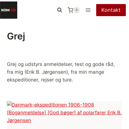
Fortsæt
Kontakt
0
til
indhold
Grej
Grej og udstyrs anmeldelser, test og gode råd,
fra mig (Erik B. Jørgensen), fra min mange
ekspeditioner, rejser og ture.