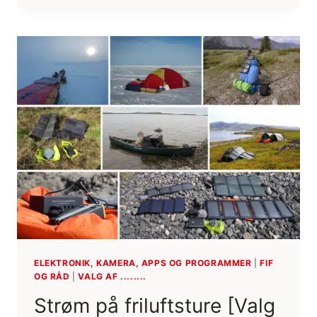
POLARFARER
OG
HISTORIEFORTÆLLER
[BOGANMELDELSE]
[GOD
BØGER]
ELEKTRONIK, KAMERA, APPS OG PROGRAMMER
|
FIF
OG RÅD
|
VALG AF ........
Strøm på friluftsture [Valg