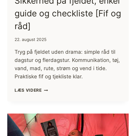
Sikkerhed på fjeldet, enkel
guide og checkliste [Fif og
råd]
22. august 2025
Tryg på fjeldet uden drama: simple råd til
dagstur og flerdagstur. Kommunikation, tøj,
vand, mad, rute, strøm og vend i tide.
Praktiske fif og tjekliste klar.
SIKKERHED
LÆS VIDERE
PÅ
FJELDET,
ENKEL
GUIDE
OG
CHECKLISTE
[FIF