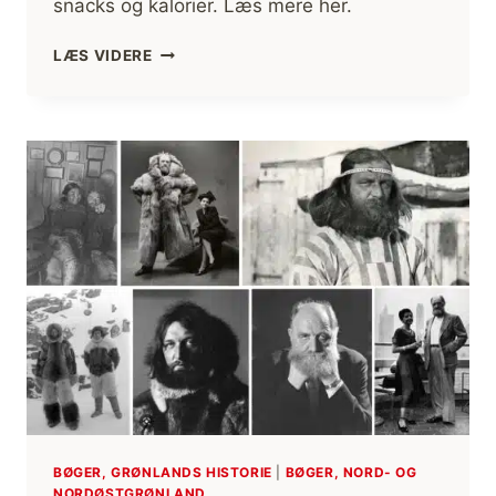
snacks og kalorier. Læs mere her.
TURMAD,
LÆS VIDERE
SE
MINE
BEDSTE
RÅD
OG
ERFARINGER
MED
MAD
TIL
FRILUFTSLIV
[FIF
OG
RÅD]
BØGER, GRØNLANDS HISTORIE
|
BØGER, NORD- OG
NORDØSTGRØNLAND