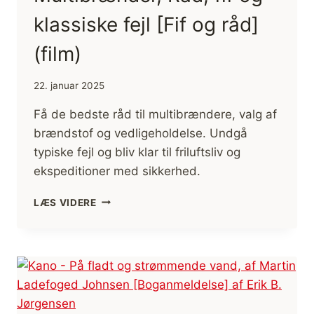
klassiske fejl [Fif og råd]
(film)
22. januar 2025
Få de bedste råd til multibrændere, valg af
brændstof og vedligeholdelse. Undgå
typiske fejl og bliv klar til friluftsliv og
ekspeditioner med sikkerhed.
MULTIBRÆNDER,
LÆS VIDERE
RÅD,
FIF
OG
KLASSISKE
FEJL
[FIF
OG