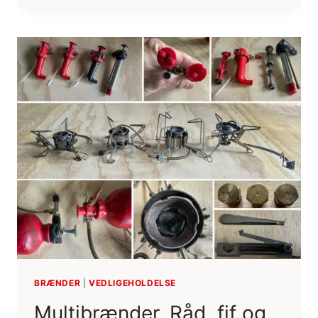
KOMPAS
TIL
FRILUFTSLIV
[FIF
OG
RÅD]
BRÆNDER
|
VEDLIGEHOLDELSE
Multibrænder, Råd, fif og