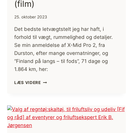
(film)
25. oktober 2023
Det bedste letvægtstelt jeg har haft, i
forhold til vægt, rummelighed og detaljer.
Se min anmeldelse af X-Mid Pro 2, fra
Durston, efter mange overnatninger, og
“Finland på langs – til fods”, 71 dage og
1.864 km, her:
LETVÆGT
LÆS VIDERE
TELT,
X-
MID
PRO
2,
FRA
DURSTON
[ANMELDELSE]