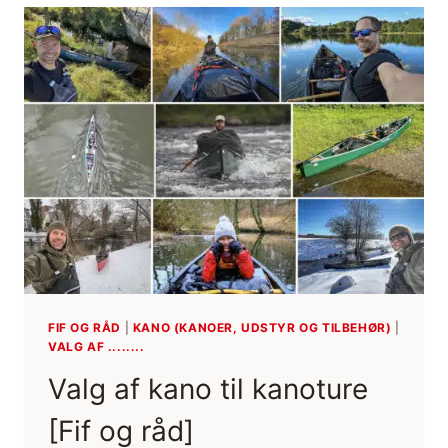
LEVEMAND
[BOGANMELDELSE]
[GOD
BØGER]
FIF OG RÅD
|
KANO (KANOER, UDSTYR OG TILBEHØR)
|
VALG AF ........
Valg af kano til kanoture
[Fif og råd]