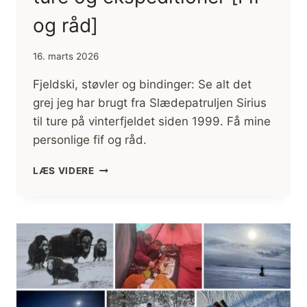
og råd]
16. marts 2026
Fjeldski, støvler og bindinger: Se alt det
grej jeg har brugt fra Slædepatruljen Sirius
til ture på vinterfjeldet siden 1999. Få mine
personlige fif og råd.
VALG
LÆS VIDERE
AF
FJELDSKI
OG
SKI
TIL
TURE
OG
EKSPEDITIONER
[FIF