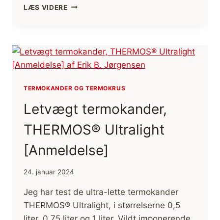
BOGANMELDELSE:
LÆS VIDERE
101
TIP
TIL
EN
TUR
I
NATUREN,
BØRNEBOG
TERMOKANDER OG TERMOKRUS
Letvægt termokander,
THERMOS® Ultralight
[Anmeldelse]
24. januar 2024
Jeg har test de ultra-lette termokander
THERMOS® Ultralight, i størrelserne 0,5
liter, 0,75 liter og 1 liter. Vildt imponerende