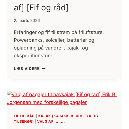
af] [Fif og råd]
2. marts 2026
Erfaringer og fif til strøm på friluftsture.
Powerbanks, solceller, batterier og
opladning på vandre-, kajak- og
ekspeditionsture.
STRØM
LÆS VIDERE
PÅ
FRILUFTSTURE
[VALG
AF]
[FIF
OG
RÅD]
FIF OG RÅD
|
KAJAK (KAJAKKER, UDSTYR OG
TILBEHØR)
|
VALG AF ........