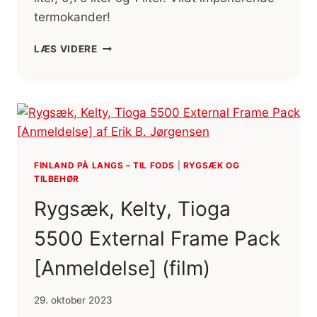
termokander!
LETVÆGT
LÆS VIDERE
TERMOKANDER,
THERMOS®
ULTRALIGHT
[ANMELDELSE]
FINLAND PÅ LANGS – TIL FODS
|
RYGSÆK OG
TILBEHØR
Rygsæk, Kelty, Tioga
5500 External Frame Pack
[Anmeldelse] (film)
29. oktober 2023