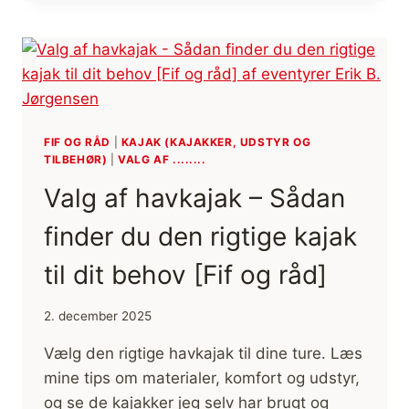
POLARFARER,
FORSKER,
ARKÆOLOG
OG
KUNSTNER
[BOGANMELDELSE]
[GOD
BØGER]
FIF OG RÅD
|
KAJAK (KAJAKKER, UDSTYR OG
TILBEHØR)
|
VALG AF ........
Valg af havkajak – Sådan
finder du den rigtige kajak
til dit behov [Fif og råd]
2. december 2025
Vælg den rigtige havkajak til dine ture. Læs
mine tips om materialer, komfort og udstyr,
og se de kajakker jeg selv har brugt og