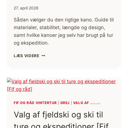
27. april 2026
Sådan vælger du den rigtige kano. Guide til
materialer, stabilitet, længde og design,
samt hvilke kanoer jeg selv har brugt på tur
og ekspedition.
VALG
LÆS VIDERE
AF
KANO
TIL
KANOTURE
[FIF
OG
RÅD]
FIF OG RÅD VINTERTUR
|
GREJ
|
VALG AF ........
Valg af fjeldski og ski til
ture og ekspeditioner [Fif