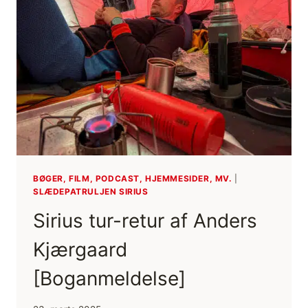
OG
RÅD]
BØGER, FILM, PODCAST, HJEMMESIDER, MV.
|
SLÆDEPATRULJEN SIRIUS
Sirius tur-retur af Anders
Kjærgaard
[Boganmeldelse]