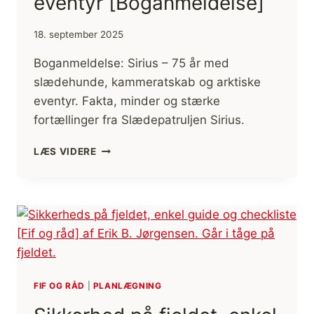
eventyr [Boganmeldelse]
18. september 2025
Boganmeldelse: Sirius – 75 år med
slædehunde, kammeratskab og arktiske
eventyr. Fakta, minder og stærke
fortællinger fra Slædepatruljen Sirius.
SIRIUS
LÆS VIDERE
–
75
ÅR
MED
SLÆDEHUNDE,
KAMMERATSKAB
OG
ARKTISKE
EVENTYR
FIF OG RÅD
|
PLANLÆGNING
[BOGANMELDELSE]