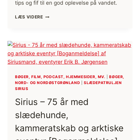
tips og fif til en god oplevelse på vandet.
KANOTUR
LÆS VIDERE
TIPS,
GODE
RÅD
OG
FIF
TIL
EN
FED
TUR
BØGER, FILM, PODCAST, HJEMMESIDER, MV.
|
BØGER,
NORD- OG NORDØSTGRØNLAND
|
SLÆDEPATRULJEN
SIRIUS
Sirius – 75 år med
slædehunde,
kammeratskab og arktiske