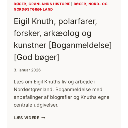
BØGER, GRØNLANDS HISTORIE
|
BØGER, NORD- OG
NORDØSTGRØNLAND
Eigil Knuth, polarfarer,
forsker, arkæolog og
kunstner [Boganmeldelse]
[God bøger]
3. januar 2026
Læs om Eigil Knuths liv og arbejde i
Nordøstgrønland. Boganmeldelse med
anbefalinger af biografier og Knuths egne
centrale udgivelser.
EIGIL
LÆS VIDERE
KNUTH,