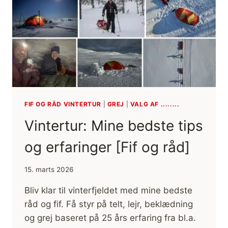
OG
RÅD]
FIF OG RÅD VINTERTUR
|
GREJ
|
VALG AF ........
Vintertur: Mine bedste tips
og erfaringer [Fif og råd]
15. marts 2026
Bliv klar til vinterfjeldet med mine bedste
råd og fif. Få styr på telt, lejr, beklædning
og grej baseret på 25 års erfaring fra bl.a.