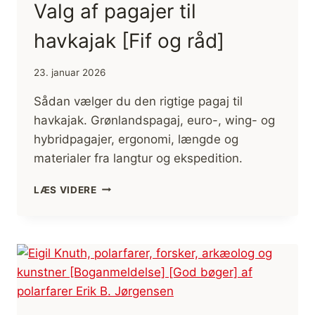
Valg af pagajer til
havkajak [Fif og råd]
23. januar 2026
Sådan vælger du den rigtige pagaj til
havkajak. Grønlandspagaj, euro-, wing- og
hybridpagajer, ergonomi, længde og
materialer fra langtur og ekspedition.
VALG
LÆS VIDERE
AF
PAGAJER
TIL
HAVKAJAK
[FIF
OG
RÅD]