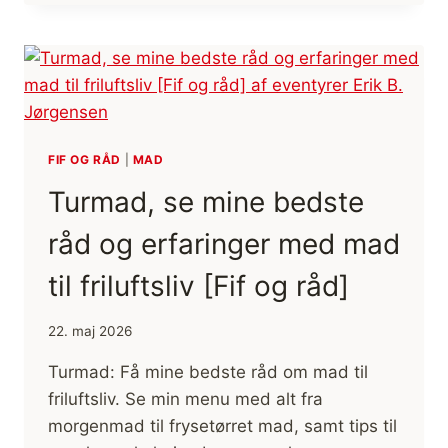
1906-
1908
[BOGANMELDELSE]
[GOD
BØGER]
FIF OG RÅD
|
MAD
Turmad, se mine bedste
råd og erfaringer med mad
til friluftsliv [Fif og råd]
22. maj 2026
Turmad: Få mine bedste råd om mad til
friluftsliv. Se min menu med alt fra
morgenmad til frysetørret mad, samt tips til