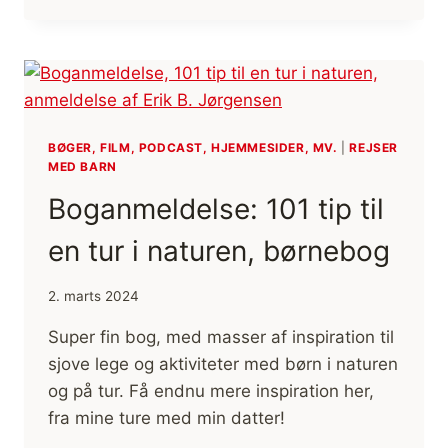
PÅ
FLADT
OG
STRØMMENDE
VAND,
AF
MARTIN
BØGER, FILM, PODCAST, HJEMMESIDER, MV.
|
REJSER
MED BARN
LADEFOGED
JOHNSEN
Boganmeldelse: 101 tip til
[BOGANMELDELSE]
en tur i naturen, børnebog
2. marts 2024
Super fin bog, med masser af inspiration til
sjove lege og aktiviteter med børn i naturen
og på tur. Få endnu mere inspiration her,
fra mine ture med min datter!