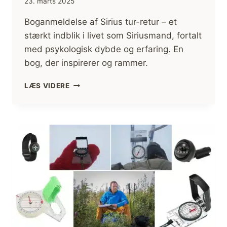
23. marts 2025
Boganmeldelse af Sirius tur-retur – et
stærkt indblik i livet som Siriusmand, fortalt
med psykologisk dybde og erfaring. En
bog, der inspirerer og rammer.
SIRIUS
LÆS VIDERE
TUR-
RETUR
AF
ANDERS
KJÆRGAARD
[BOGANMELDELSE]