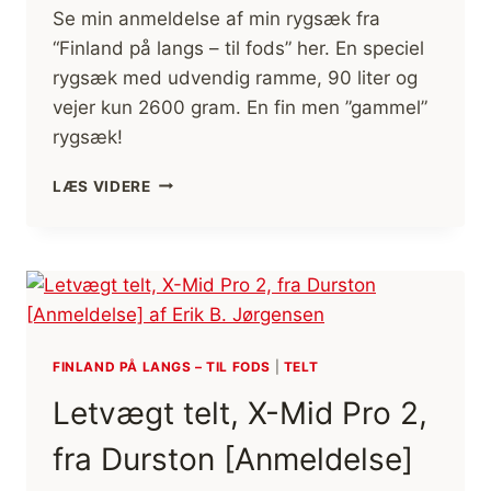
Se min anmeldelse af min rygsæk fra
“Finland på langs – til fods” her. En speciel
rygsæk med udvendig ramme, 90 liter og
vejer kun 2600 gram. En fin men ”gammel”
rygsæk!
RYGSÆK,
LÆS VIDERE
KELTY,
TIOGA
5500
EXTERNAL
FRAME
PACK
[ANMELDELSE]
(FILM)
FINLAND PÅ LANGS – TIL FODS
|
TELT
Letvægt telt, X-Mid Pro 2,
fra Durston [Anmeldelse]