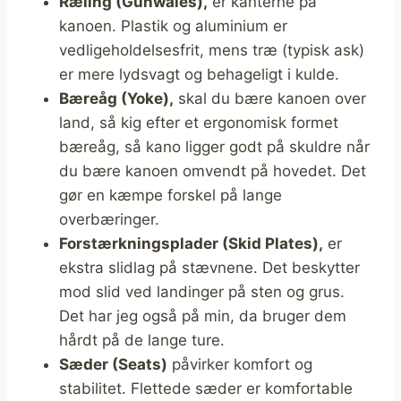
Ræling (Gunwales),
er kanterne på
kanoen. Plastik og aluminium er
vedligeholdelsesfrit, mens træ (typisk ask)
er mere lydsvagt og behageligt i kulde.
Bæreåg (Yoke),
skal du bære kanoen over
land, så kig efter et ergonomisk formet
bæreåg, så kano ligger godt på skuldre når
du bære kanoen omvendt på hovedet. Det
gør en kæmpe forskel på lange
overbæringer.
Forstærkningsplader (Skid Plates),
er
ekstra slidlag på stævnene. Det beskytter
mod slid ved landinger på sten og grus.
Det har jeg også på min, da bruger dem
hårdt på de lange ture.
Sæder (Seats)
påvirker komfort og
stabilitet. Flettede sæder er komfortable