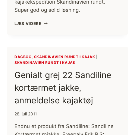
kajakekspedition Skandinavien rundt.
Super god og solid løsning.
KAMERA
LÆS VIDERE
CANON
G12
PÅ
SKANDINAVIEN
RUNDT
DAGBOG, SKANDINAVIEN RUNDT I KAJAK
|
I
SKANDINAVIEN RUNDT I KAJAK
KAJAK
Genialt grej 22 Sandiline
kortærmet jakke,
anmeldelse kajaktøj
28. juli 2011
Endnu et produkt fra Sandiline: Sandiline
Kortærmet rojakke, Freepaly Erik P.S: