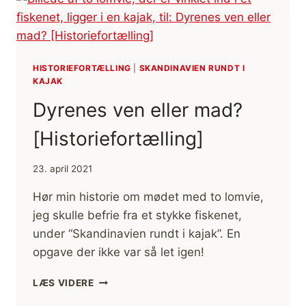
KO
I
KAJAK
[HISTORIEFORTÆLLING]
HISTORIEFORTÆLLING
|
SKANDINAVIEN RUNDT I
KAJAK
Dyrenes ven eller mad?
[Historiefortælling]
23. april 2021
Hør min historie om mødet med to lomvie,
jeg skulle befrie fra et stykke fiskenet,
under “Skandinavien rundt i kajak”. En
opgave der ikke var så let igen!
DYRENES
LÆS VIDERE
VEN