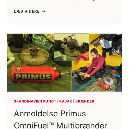
APPS
LÆS VIDERE
TIL
KAJAK
SKANDINAVIEN RUNDT I KAJAK
|
BRÆNDER
Anmeldelse Primus
OmniFuel™ Multibrænder