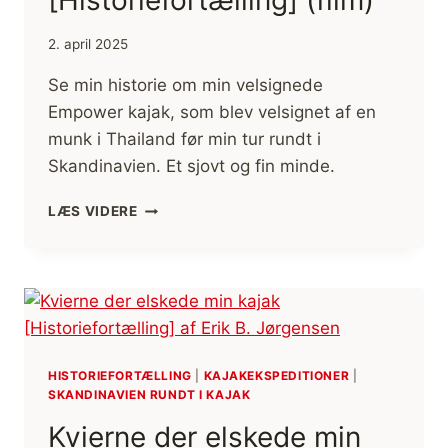
2. april 2025
Se min historie om min velsignede
Empower kajak, som blev velsignet af en
munk i Thailand før min tur rundt i
Skandinavien. Et sjovt og fin minde.
MIN
LÆS VIDERE
VELSIGNEDE
KAJAK,
SKANDINAVIEN
RUNDT
I
KAJAK
[HISTORIEFORTÆLLING]
(FILM)
HISTORIEFORTÆLLING
|
KAJAKEKSPEDITIONER
|
SKANDINAVIEN RUNDT I KAJAK
Kvierne der elskede min