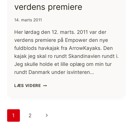
verdens premiere
14. marts 2011
Her lørdag den 12. marts. 2011 var der
verdens premiere på Empower den nye
fuldblods havkajak fra ArrowKayaks. Den
kajak jeg skal ro rundt Skandinavien rundt i.
Jeg skulle holde et lille oplæg om min tur
rundt Danmark under isvinteren…
EMPOWER
LÆS VIDERE
HAVKAJAK
VERDENS
PREMIERE
Side
Næste
1
2
navigation
side