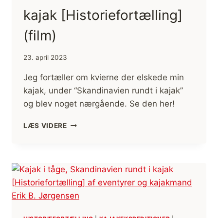
kajak [Historiefortælling]
(film)
23. april 2023
Jeg fortæller om kvierne der elskede min
kajak, under “Skandinavien rundt i kajak”
og blev noget nærgående. Se den her!
KVIERNE
LÆS VIDERE
DER
ELSKEDE
MIN
KAJAK
[HISTORIEFORTÆLLING]
(FILM)