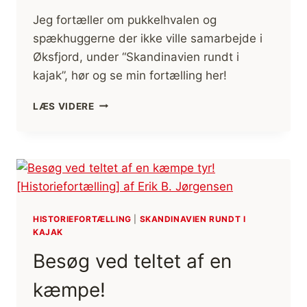
Jeg fortæller om pukkelhvalen og
spækhuggerne der ikke ville samarbejde i
Øksfjord, under “Skandinavien rundt i
kajak”, hør og se min fortælling her!
HVALERNE
LÆS VIDERE
DER
IKKE
VILLE
SAMARBEJDE
[HISTORIEFORTÆLLING]
(FILM)
HISTORIEFORTÆLLING
|
SKANDINAVIEN RUNDT I
KAJAK
Besøg ved teltet af en
kæmpe!