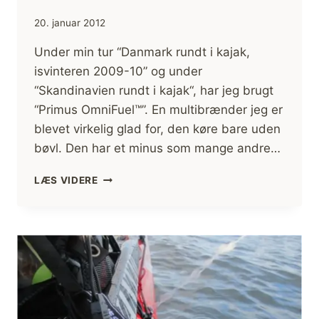
20. januar 2012
Under min tur “Danmark rundt i kajak,
isvinteren 2009-10” og under
“Skandinavien rundt i kajak“, har jeg brugt
“Primus OmniFuel™”. En multibrænder jeg er
blevet virkelig glad for, den køre bare uden
bøvl. Den har et minus som mange andre…
ANMELDELSE
LÆS VIDERE
PRIMUS
OMNIFUEL™
MULTIBRÆNDER