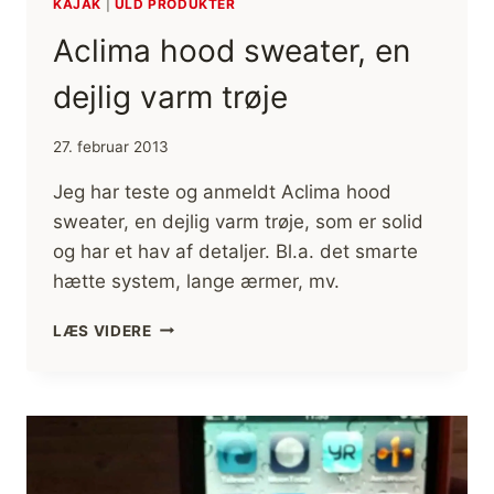
KAJAK
|
ULD PRODUKTER
GIK
I
Aclima hood sweater, en
STYKKER?
dejlig varm trøje
27. februar 2013
Jeg har teste og anmeldt Aclima hood
sweater, en dejlig varm trøje, som er solid
og har et hav af detaljer. Bl.a. det smarte
hætte system, lange ærmer, mv.
ACLIMA
LÆS VIDERE
HOOD
SWEATER,
EN
DEJLIG
VARM
TRØJE