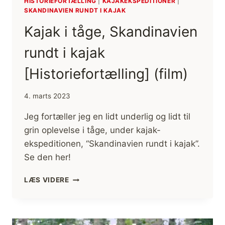
HISTORIEFORTÆLLING
|
KAJAKEKSPEDITIONER
|
SKANDINAVIEN RUNDT I KAJAK
Kajak i tåge, Skandinavien
rundt i kajak
[Historiefortælling] (film)
4. marts 2023
Jeg fortæller jeg en lidt underlig og lidt til
grin oplevelse i tåge, under kajak-
ekspeditionen, “Skandinavien rundt i kajak”.
Se den her!
KAJAK
LÆS VIDERE
I
TÅGE,
SKANDINAVIEN
RUNDT