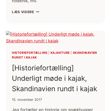
roteknik, mv.
PAGAJ,
LÆS VIDERE
AVANNAQ,
HYBRID
GRØNLANDSPAGAJ
ANMELDELSE
HISTORIEFORTÆLLING
|
KAJAKTURE
|
SKANDINAVIEN
RUNDT I KAJAK
[Historiefortælling]
Underligt møde i kajak,
Skandinavien rundt i kajak
15. november 2017
Jeg fortæller en historie om spækhugger