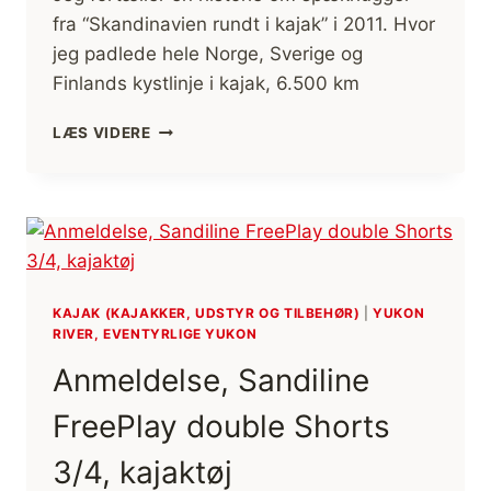
fra “Skandinavien rundt i kajak” i 2011. Hvor
jeg padlede hele Norge, Sverige og
Finlands kystlinje i kajak, 6.500 km
[HISTORIEFORTÆLLING]
LÆS VIDERE
UNDERLIGT
MØDE
I
KAJAK,
SKANDINAVIEN
RUNDT
I
KAJAK
KAJAK (KAJAKKER, UDSTYR OG TILBEHØR)
|
YUKON
RIVER, EVENTYRLIGE YUKON
Anmeldelse, Sandiline
FreePlay double Shorts
3/4, kajaktøj