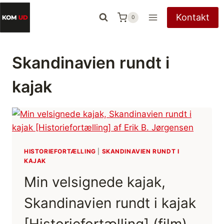
Fortsæt
Kontakt
0
til
indhold
Skandinavien rundt i
kajak
HISTORIEFORTÆLLING
|
SKANDINAVIEN RUNDT I
KAJAK
Min velsignede kajak,
Skandinavien rundt i kajak
[Historiefortælling] (film)