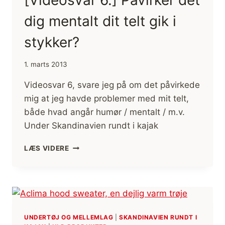
dig mentalt dit telt gik i
stykker?
1. marts 2013
Videosvar 6, svare jeg på om det påvirkede
mig at jeg havde problemer med mit telt,
både hvad angår humør / mentalt / m.v.
Under Skandinavien rundt i kajak
[VIDEOSVAR
LÆS VIDERE
6.]
PÅVIRKER
DET
DIG
MENTALT
DIT
UNDERTØJ OG MELLEMLAG
|
SKANDINAVIEN RUNDT I
TELT