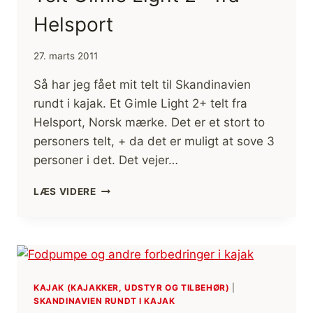
Helsport
27. marts 2011
Så har jeg fået mit telt til Skandinavien
rundt i kajak. Et Gimle Light 2+ telt fra
Helsport, Norsk mærke. Det er et stort to
personers telt, + da det er muligt at sove 3
personer i det. Det vejer…
TELT
LÆS VIDERE
GIMLE
LIGHT
2+
FRA
HELSPORT
KAJAK (KAJAKKER, UDSTYR OG TILBEHØR)
|
SKANDINAVIEN RUNDT I KAJAK