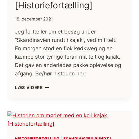
[Historiefortælling]
18. december 2021
Jeg fortæller om et besøg under
“Skandinavien rundt i kajak”, ved mit telt.
En morgen stod en flok kødkvæg og en
kæmpe stor tyr lige foran mit telt og kajak.
Det gav en anderledes pakke oplevelse og
afgang. Se/hør historien her!
BESØG
LÆS VIDERE
VED
TELTET
AF
EN
KÆMPE!
[HISTORIEFORTÆLLING]
HISTORIEFORTÆLLING
|
SKANDINAVIEN RUNDT I