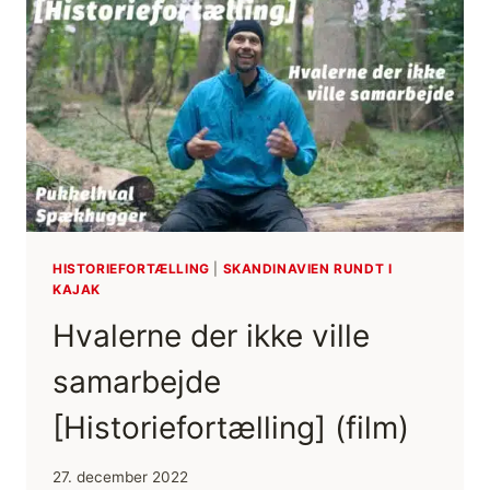
I
KAJAK
[HISTORIEFORTÆLLING]
(FILM)
HISTORIEFORTÆLLING
|
SKANDINAVIEN RUNDT I
KAJAK
Hvalerne der ikke ville
samarbejde
[Historiefortælling] (film)
27. december 2022