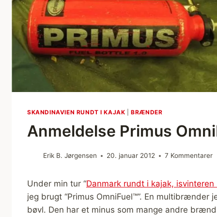
SKANDINAVIEN RUNDT I KAJAK
|
BRÆNDER
Anmeldelse Primus Omni
Erik B. Jørgensen
20. januar 2012
7 Kommentarer
Under min tur “
Danmark rundt i kajak, isvintere
jeg brugt “Primus OmniFuel™”. En multibrænder je
bøvl. Den har et minus som mange andre brænder