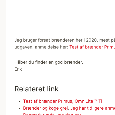
Jeg bruger forsat brænderen her i 2020, mest på 
udgaven, anmeldelse her:
Test af brænder Primu
Håber du finder en god brænder.
Erik
Relateret link
Test af brænder Primus, OmniLite ™ Ti
Brænder og koge grej
,
Jeg har tidligere an
Danmark rundt, læs den her