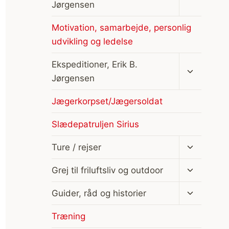
Jørgensen
Motivation, samarbejde, personlig
udvikling og ledelse
Skift
Ekspeditioner, Erik B.
undermen
Jørgensen
Jægerkorpset/Jægersoldat
Slædepatruljen Sirius
Skift
Ture / rejser
undermen
Skift
Grej til friluftsliv og outdoor
undermen
Skift
Guider, råd og historier
undermen
Træning