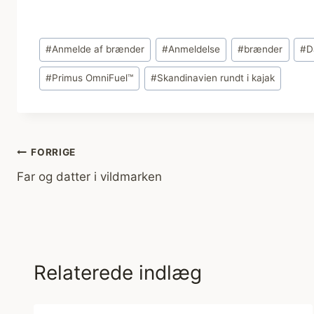
Indlæg-
#
Anmelde af brænder
#
Anmeldelse
#
brænder
#
D
tags:
#
Primus OmniFuel™
#
Skandinavien rundt i kajak
Indlægsnavigation
FORRIGE
Far og datter i vildmarken
Relaterede indlæg