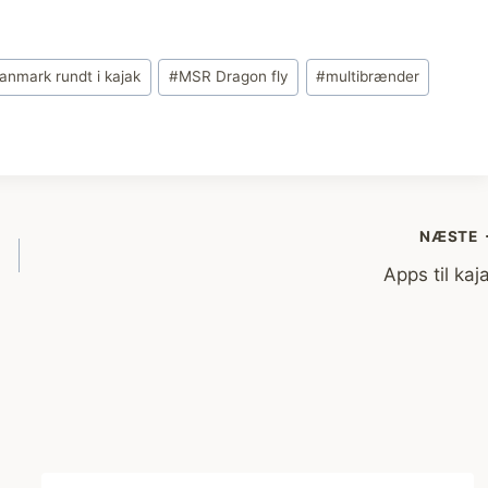
anmark rundt i kajak
#
MSR Dragon fly
#
multibrænder
NÆSTE
Apps til kaj