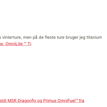
vinterture, men på de fleste ture bruger jeg titanium
s, OmniLite ™ Ti
.
meldt MSR Dragonfly og Primus OmniFuel™ fra