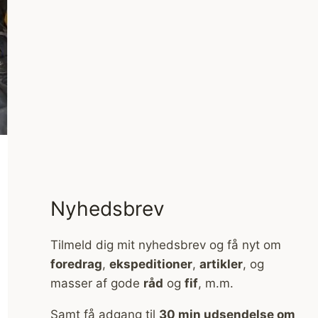
Nyhedsbrev
Tilmeld dig mit nyhedsbrev og få nyt om
foredrag
,
ekspeditioner
,
artikler
, og
masser af gode
råd
og
fif
, m.m.
Samt få adgang til
30 min udsendelse om