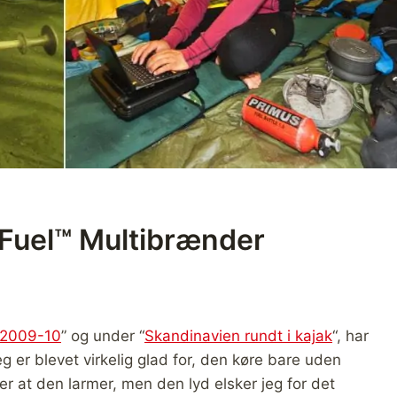
Fuel™ Multibrænder
n 2009-10
” og under “
Skandinavien rundt i kajak
“, har
g er blevet virkelig glad for, den køre bare uden
 at den larmer, men den lyd elsker jeg for det