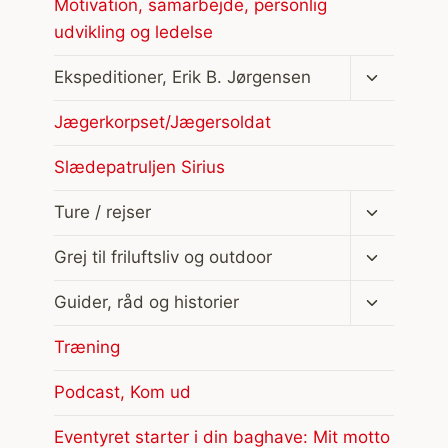
Motivation, samarbejde, personlig
udvikling og ledelse
Skift
Ekspeditioner, Erik B. Jørgensen
undermen
Jægerkorpset/Jægersoldat
Slædepatruljen Sirius
Skift
Ture / rejser
undermen
Skift
Grej til friluftsliv og outdoor
undermen
Skift
Guider, råd og historier
undermen
Træning
Podcast, Kom ud
Eventyret starter i din baghave: Mit motto