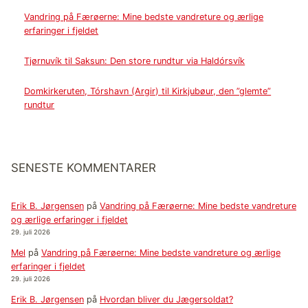
Vandring på Færøerne: Mine bedste vandreture og ærlige
erfaringer i fjeldet
Tjørnuvík til Saksun: Den store rundtur via Haldórsvík
Domkirkeruten, Tórshavn (Argir) til Kirkjubøur, den ”glemte”
rundtur
SENESTE KOMMENTARER
Erik B. Jørgensen
på
Vandring på Færøerne: Mine bedste vandreture
og ærlige erfaringer i fjeldet
29. juli 2026
Mel
på
Vandring på Færøerne: Mine bedste vandreture og ærlige
erfaringer i fjeldet
29. juli 2026
Erik B. Jørgensen
på
Hvordan bliver du Jægersoldat?