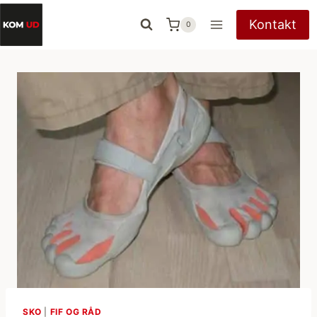
Fortsæt
Kontakt
0
til
indhold
SKO
|
FIF OG RÅD