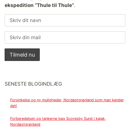
ekspedition “Thule til Thule”
.
SENESTE BLOGINDLÆG
Forsinkelse og ny muligheder, Nordøstgrønland som man kender
det!
Forberedelsen og tankerne bag Scoresby Sund i kajak,
Nordøstgrønland