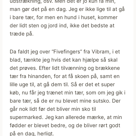
udstrækning, osv. Men det er jo kun få min,
man gør det på en dag. Jeg er ikke lige til at gå
i bare tær, for men en hund i huset, kommer
der lidt sten og jord ind, ikke det bedste at
træde på.
Da faldt jeg over “Fivefingers” fra Vibram, i et
blad, tænkte jeg hvis det kan hjælpe så skal
det prøves. Efter lidt tilvænning og brækkene
tær fra hinanden, for at få skoen på, samt en
lille uge til, at gå dem til. Så er det et super
køb, nu får jeg trænet min tær, som om jeg gik i
bare tær, så de er nu blevet mine sutsko. Der
går nok lidt før det bliver min sko til
supermarked. Jeg kan allerede mærke, at min
fødder er blevet bedre, og de bliver rørt godt
på en dag, herligt.