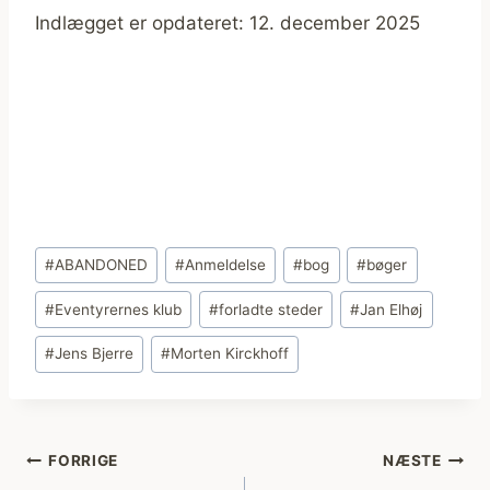
Indlægget er opdateret: 12. december 2025
Indlæg-
#
ABANDONED
#
Anmeldelse
#
bog
#
bøger
tags:
#
Eventyrernes klub
#
forladte steder
#
Jan Elhøj
#
Jens Bjerre
#
Morten Kirckhoff
Indlægsnavigation
FORRIGE
NÆSTE