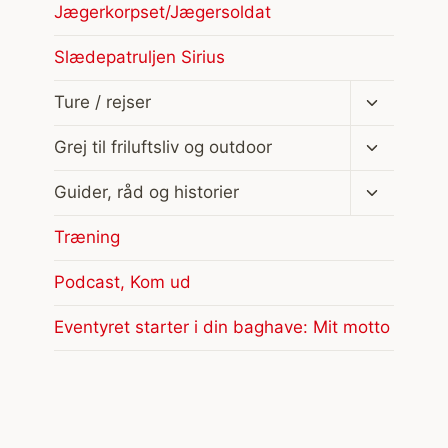
Jægerkorpset/Jægersoldat
Slædepatruljen Sirius
Skift
Ture / rejser
undermen
Skift
Grej til friluftsliv og outdoor
undermen
Skift
Guider, råd og historier
undermen
Træning
Podcast, Kom ud
Eventyret starter i din baghave: Mit motto