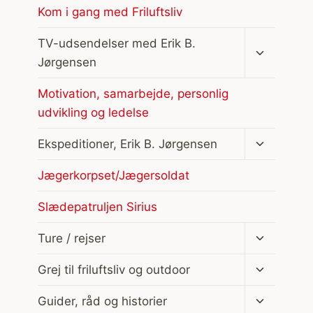
Kom i gang med Friluftsliv
Skift
TV-udsendelser med Erik B.
undermen
Jørgensen
Motivation, samarbejde, personlig
udvikling og ledelse
Skift
Ekspeditioner, Erik B. Jørgensen
undermen
Jægerkorpset/Jægersoldat
Slædepatruljen Sirius
Skift
Ture / rejser
undermen
Skift
Grej til friluftsliv og outdoor
undermen
Skift
Guider, råd og historier