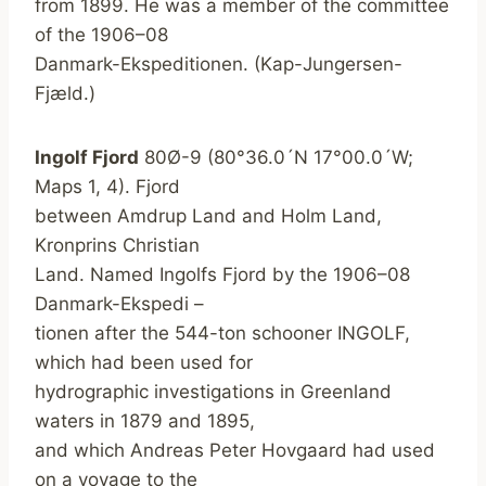
from 1899. He was a member of the committee
of the 1906–08
Danmark-Ekspeditionen. (Kap-Jungersen-
Fjæld.)
Ingolf Fjord
80Ø-9 (80°36.0´N 17°00.0´W;
Maps 1, 4). Fjord
between Amdrup Land and Holm Land,
Kronprins Christian
Land. Named Ingolfs Fjord by the 1906–08
Danmark-Ekspedi –
tionen after the 544-ton schooner INGOLF,
which had been used for
hydrographic investigations in Greenland
waters in 1879 and 1895,
and which Andreas Peter Hovgaard had used
on a voyage to the