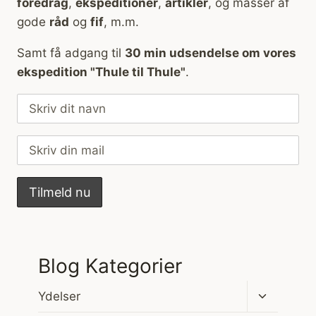
foredrag
,
ekspeditioner
,
artikler
, og masser af
gode
råd
og
fif
, m.m.
Samt få adgang til
30 min udsendelse om vores
ekspedition "Thule til Thule"
.
Blog Kategorier
Skift
Ydelser
undermen