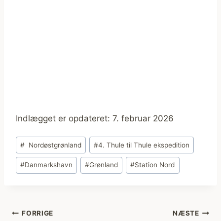
Indlægget er opdateret: 7. februar 2026
Indlæg-
#
Nordøstgrønland
#
4. Thule til Thule ekspedition
tags:
#
Danmarkshavn
#
Grønland
#
Station Nord
Indlægsnavigation
FORRIGE
NÆSTE