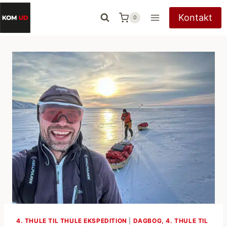
Fortsæt
Kontakt
0
til
indhold
4. THULE TIL THULE EKSPEDITION
|
DAGBOG, 4. THULE TIL