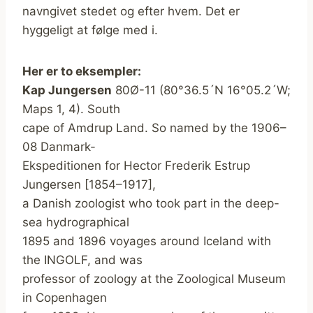
navngivet stedet og efter hvem. Det er
hyggeligt at følge med i.
Her er to eksempler:
Kap Jungersen
80Ø-11 (80°36.5´N 16°05.2´W;
Maps 1, 4). South
cape of Amdrup Land. So named by the 1906–
08 Danmark-
Ekspeditionen for Hector Frederik Estrup
Jungersen [1854–1917],
a Danish zoologist who took part in the deep-
sea hydrographical
1895 and 1896 voyages around Iceland with
the INGOLF, and was
professor of zoology at the Zoological Museum
in Copenhagen