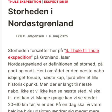
THULE EKSPEDITION
|
EKSPEDTIONER
Storheden i
Nordøstgrønland
Erik B. Jørgensen
6. maj 2025
Storheden forsætter her på “
4. Thule til Thule
ekspedition
“ på Grønland. Især
Nordøstgrønland er definitionen på storhed, på
godt og ondt. Her i området er den næste nabo
isbjerget forude, næste kap, fjord eller et lille
historisk punkt. Men der er langt til næste
nabo. Ikke at vi ikke kan se næste sted, vi skal
til, det kan vi. Mange gange kan vi se stedet
20-60 km før, vi er der. På en dag skal vi være
heldige hvis udsigten ændrer sig meget mere