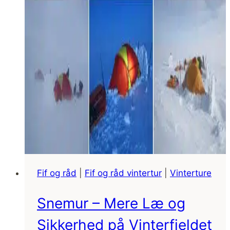
Fif og råd
|
Fif og råd vintertur
|
Vinterture
Snemur – Mere Læ og
Sikkerhed på Vinterfjeldet