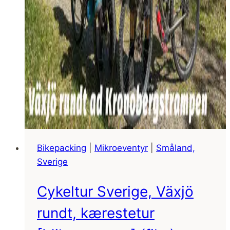
Bikepacking
|
Mikroeventyr
|
Småland,
Sverige
Cykeltur Sverige, Växjö
rundt, kærestetur