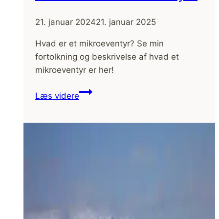
21. januar 2024
21. januar 2025
Hvad er et mikroeventyr? Se min
fortolkning og beskrivelse af hvad et
mikroeventyr er her!
Hvad
Læs videre
er
et
mikroeventyr?