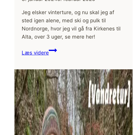
Jeg elsker vinterture, og nu skal jeg af
sted igen alene, med ski og pulk til
Nordnorge, hvor jeg vil gå fra Kirkenes til
Alta, over 3 uger, se mere her!
Nyt
Læs videre
eventyr!
Skieventyr
i
Nordnorge,
med
ski
og
pulk,
fra
Kirkenes