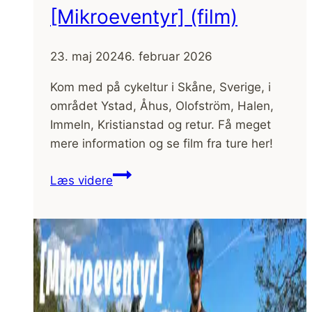
[Mikroeventyr] (film)
23. maj 2024
6. februar 2026
Kom med på cykeltur i Skåne, Sverige, i
området Ystad, Åhus, Olofström, Halen,
Immeln, Kristianstad og retur. Få meget
mere information og se film fra ture her!
Cykeltur,
Læs videre
Ystad,
Olofström,
Immeln,
Kristianstad
og
retur
[Mikroeventyr]