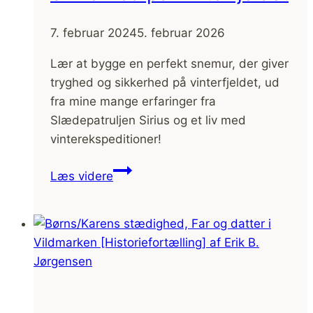
7. februar 2024
5. februar 2026
Lær at bygge en perfekt snemur, der giver
tryghed og sikkerhed på vinterfjeldet, ud
fra mine mange erfaringer fra
Slædepatruljen Sirius og et liv med
vinterekspeditioner!
Snemur
Læs videre
–
Mere
Læ
og
Sikkerhed
på
Vinterfjeldet