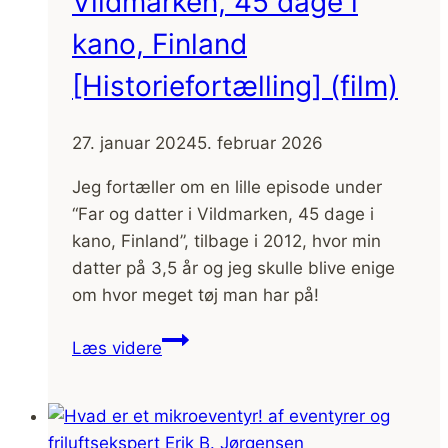
Vildmarken, 45 dage i
kano, Finland
[Historiefortælling] (film)
27. januar 2024
5. februar 2026
Jeg fortæller om en lille episode under
“Far og datter i Vildmarken, 45 dage i
kano, Finland”, tilbage i 2012, hvor min
datter på 3,5 år og jeg skulle blive enige
om hvor meget tøj man har på!
Børns/Karens
Læs videre
stædighed,
Far
og
datter