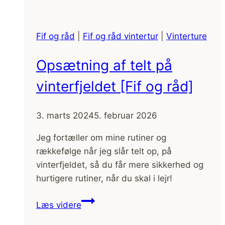
Fif og råd
|
Fif og råd vintertur
|
Vinterture
Opsætning af telt på
vinterfjeldet [Fif og råd]
3. marts 2024
5. februar 2026
Jeg fortæller om mine rutiner og
rækkefølge når jeg slår telt op, på
vinterfjeldet, så du får mere sikkerhed og
hurtigere rutiner, når du skal i lejr!
Opsætning
Læs videre
af