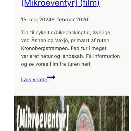
[Mikroeventyr] (film)
15. maj 2024
6. februar 2026
Tid til cykeltur/bikepackingtur, Sverige,
ved Åsnen og Växjö, primært af ruten
Kronobergstrampen. Fed tur i meget
varieret natur og landskab. Få information
og se vores film fra turen her!
Cykeltur
Læs videre
Sverige,
Växjö
rundt,
kærestetur
[Mikroeventyr]
(film)