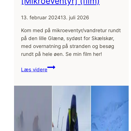
[Mikroeventyr] (film)
13. februar 2024
13. juli 2026
Kom med på mikroeventyr/vandretur rundt
på den lille Glænø, sydøst for Skælskør,
med overnatning på stranden og besøg
rundt på hele øen. Se min film her!
Glænø,
Læs videre
vandretur
[Mikroeventyr]
(film)