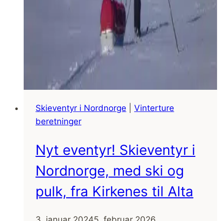
Skieventyr i Nordnorge
|
Vinterture
beretninger
Nyt eventyr! Skieventyr i
Nordnorge, med ski og
pulk, fra Kirkenes til Alta
3. januar 2024
5. februar 2026