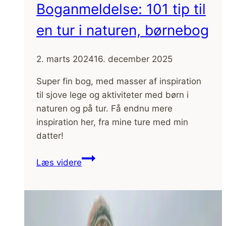
Boganmeldelse: 101 tip til
en tur i naturen, børnebog
2. marts 2024
16. december 2025
Super fin bog, med masser af inspiration
til sjove lege og aktiviteter med børn i
naturen og på tur. Få endnu mere
inspiration her, fra mine ture med min
datter!
Boganmeldelse:
Læs videre
101
tip
til
en
tur