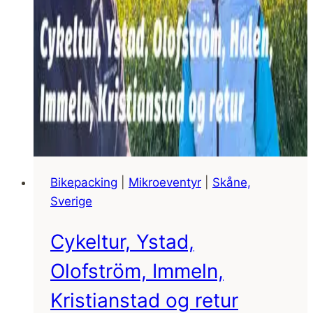
Bikepacking
|
Mikroeventyr
|
Skåne,
Sverige
Cykeltur, Ystad,
Olofström, Immeln,
Kristianstad og retur