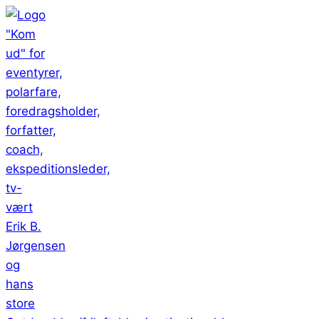
Fortsæt
til
indhold