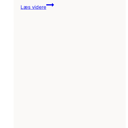
Vandretur
Læs videre
i
Rondane
Nationalpark,
Norge