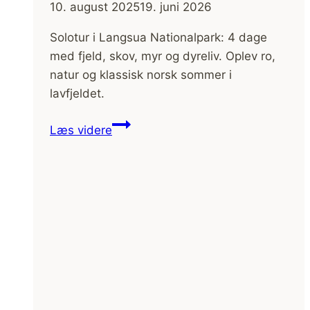
10. august 2025
19. juni 2026
Solotur i Langsua Nationalpark: 4 dage
med fjeld, skov, myr og dyreliv. Oplev ro,
natur og klassisk norsk sommer i
lavfjeldet.
Vandretur
Læs videre
i
Langsua
Nationalpark,
Norge
–
Solotur
i
lavfjeldet
(film)