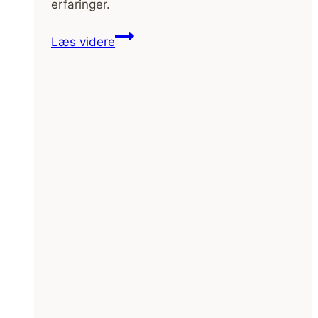
erfaringer.
Kanoture
Læs videre
i
Sverige [oversigt]