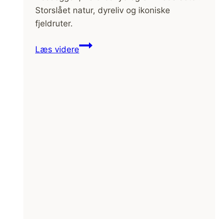
Storslået natur, dyreliv og ikoniske
fjeldruter.
Vandretur
Læs videre
i
Jotunheimen
Nationalpark,
Bessegen
og
omegn
(film)