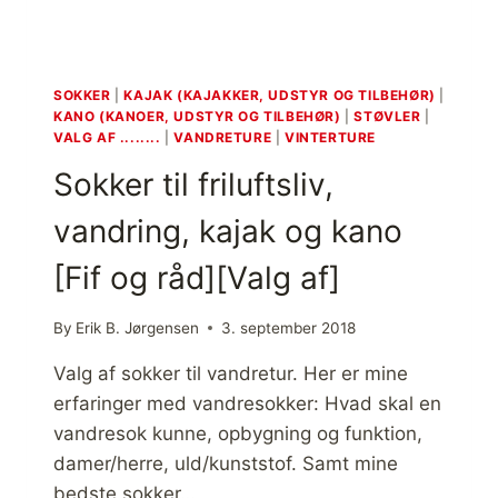
E
,
H
A
SOKKER
|
KAJAK (KAJAKKER, UDSTYR OG TILBEHØR)
|
G
KANO (KANOER, UDSTYR OG TILBEHØR)
|
STØVLER
|
L
VALG AF ........
|
VANDRETURE
|
VINTERTURE
Ö
Sokker til friluftsliv,
F
S
vandring, kajak og kano
S
K
[Fif og råd][Valg af]
U
T
A
By
Erik B. Jørgensen
3. september 2018
M
I
Valg af sokker til vandretur. Her er mine
D
erfaringer med vandresokker: Hvad skal en
P
vandresok kunne, opbygning og funktion,
R
damer/herre, uld/kunststof. Samt mine
O
F
bedste sokker…