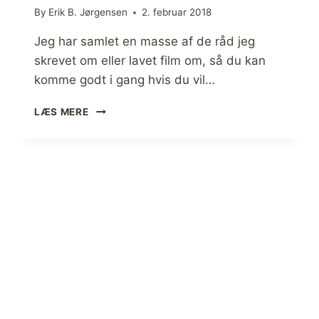
I
By
Erik B. Jørgensen
2. februar 2018
F
O
Jeg har samlet en masse af de råd jeg
G
skrevet om eller lavet film om, så du kan
R
komme godt i gang hvis du vil…
Å
D
[
LÆS MERE
]
K
O
R
P
S
E
T
T
V
2
]
U
N
D