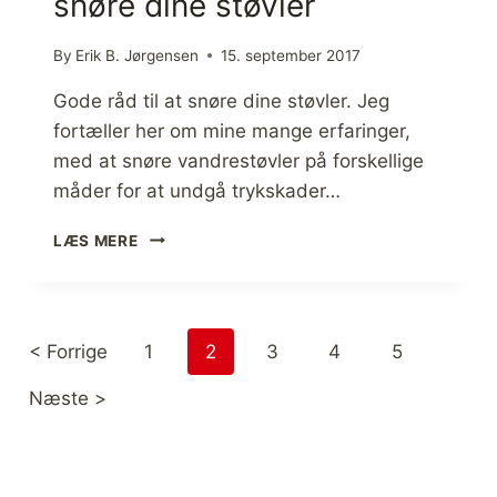
snøre dine støvler
E
F
N
I
S
F
By
Erik B. Jørgensen
15. september 2017
T
O
Ø
Gode råd til at snøre dine støvler. Jeg
G
J
R
fortæller her om mine mange erfaringer,
O
Å
med at snøre vandrestøvler på forskellige
G
D
måder for at undgå trykskader…
U
D
[
S
LÆS MERE
F
T
I
Y
F
R
O
< Forrige
1
2
3
4
5
G
R
Næste >
Å
D
]
G
O