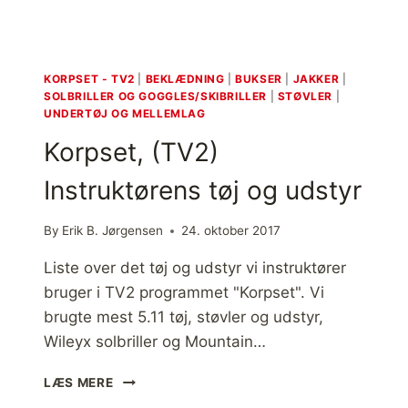
G
Å
V
A
KORPSET - TV2
|
BEKLÆDNING
|
BUKSER
|
JAKKER
|
B
SOLBRILLER OG GOGGLES/SKIBRILLER
|
STØVLER
|
L
UNDERTØJ OG MELLEMLAG
E
Korpset, (TV2)
R
O
Instruktørens tøj og udstyr
G
O
N
By
Erik B. Jørgensen
24. oktober 2017
D
T
Liste over det tøj og udstyr vi instruktører
I
bruger i TV2 programmet "Korpset". Vi
K
brugte mest 5.11 tøj, støvler og udstyr,
R
Wileyx solbriller og Mountain…
O
P
K
P
LÆS MERE
O
E