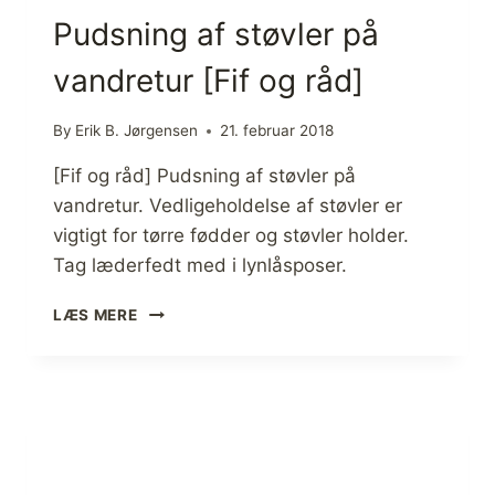
,
Pudsning af støvler på
V
A
vandretur [Fif og råd]
N
D
R
By
Erik B. Jørgensen
21. februar 2018
I
N
[Fif og råd] Pudsning af støvler på
G
vandretur. Vedligeholdelse af støvler er
,
vigtigt for tørre fødder og støvler holder.
K
Tag læderfedt med i lynlåsposer.
A
J
P
A
LÆS MERE
U
K
D
O
S
G
N
K
I
A
N
N
G
O