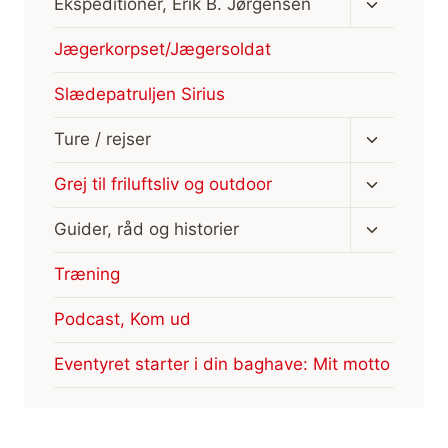
Skift
Ekspeditioner, Erik B. Jørgensen
undermen
Jægerkorpset/Jægersoldat
Slædepatruljen Sirius
Skift
Ture / rejser
undermen
Skift
Grej til friluftsliv og outdoor
undermen
Skift
Guider, råd og historier
undermen
Træning
Podcast, Kom ud
Eventyret starter i din baghave: Mit motto