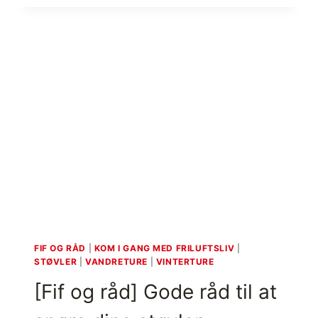
R
N
P
U
S
N
E
D
T
E
,
R
(
V
T
A
V
N
2
D
)
R
I
I
N
N
S
G
T
/
R
M
U
A
FIF OG RÅD
|
KOM I GANG MED FRILUFTSLIV
|
K
STØVLER
|
VANDRETURE
|
VINTERTURE
R
T
C
[Fif og råd] Gode råd til at
Ø
H
R
,