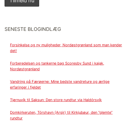
SENESTE BLOGINDLÆG
Forsinkelse og ny muligheder, Nordøstgrønland som man kender
det!
Forberedelsen og tankerne bag Scoresby Sund i kajak,
Nordøstgrønland
Vandring på Færøerne: Mine bedste vandreture og ærlige
erfaringer i fjeldet
Tjørnuvík til Saksun: Den store rundtur via Haldórsvík
Domkirkeruten, Tórshavn (Argir) til Kirkjubøur, den ”glemte”
rundtur