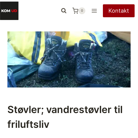
Fortsæt
Kontakt
0
til
indhold
Støvler; vandrestøvler til
friluftsliv