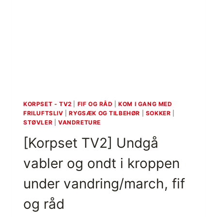
A
[
F
F
S
I
T
F
Ø
O
V
G
L
R
E
Å
R
D
P
]
Å
[
KORPSET - TV2
|
FIF OG RÅD
|
KOM I GANG MED
V
V
FRILUFTSLIV
|
RYGSÆK OG TILBEHØR
|
SOKKER
|
A
STØVLER
|
VANDRETURE
A
N
L
[Korpset TV2] Undgå
D
G
R
A
vabler og ondt i kroppen
E
F
T
]
under vandring/march, fif
U
R
og råd
[
F