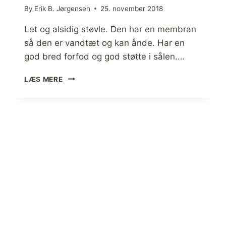
By
Erik B. Jørgensen
25. november 2018
Let og alsidig støvle. Den har en membran
så den er vandtæt og kan ånde. Har en
god bred forfod og god støtte i sålen.…
A
LÆS MERE
N
M
E
L
D
E
L
S
E
S
T
Ø
V
L