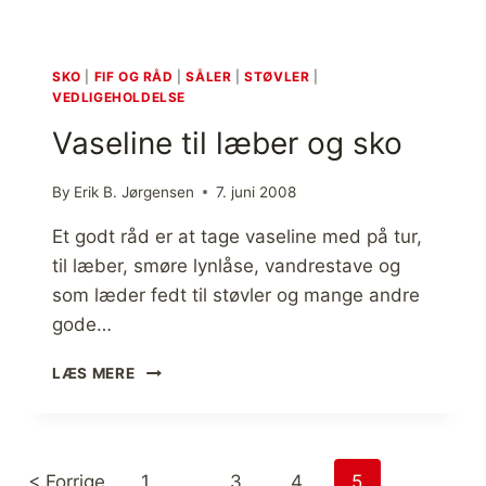
E
R
N
E
SKO
|
FIF OG RÅD
|
SÅLER
|
STØVLER
|
O
VEDLIGEHOLDELSE
S
Vaseline til læber og sko
,
A
N
By
Erik B. Jørgensen
7. juni 2008
M
E
Et godt råd er at tage vaseline med på tur,
L
til læber, smøre lynlåse, vandrestave og
D
som læder fedt til støvler og mange andre
E
gode…
L
S
V
E
LÆS MERE
A
S
E
L
< Forrige
1
…
3
4
5
I