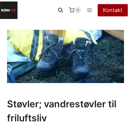
Fortsæt
Kontakt
0
til
indhold
Støvler; vandrestøvler til
friluftsliv