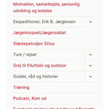
Motivation, samarbejde, personlig
udvikling og ledelse
Skift
Ekspeditioner, Erik B. Jørgensen
undermen
Jægerkorpset/Jægersoldat
Slædepatruljen Sirius
Skift
Ture / rejser
undermen
Skift
Grej til friluftsliv og outdoor
undermen
Skift
Guider, råd og historier
undermen
Træning
Podcast, Kom ud