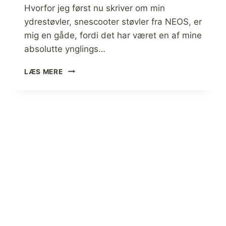
Hvorfor jeg først nu skriver om min
ydrestøvler, snescooter støvler fra NEOS, er
mig en gåde, fordi det har været en af mine
absolutte ynglings…
S
LÆS MERE
N
E
S
C
O
O
T
E
R
S
T
Ø
V
L