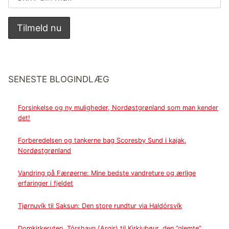
SENESTE BLOGINDLÆG
Forsinkelse og ny muligheder, Nordøstgrønland som man kender
det!
Forberedelsen og tankerne bag Scoresby Sund i kajak,
Nordøstgrønland
Vandring på Færøerne: Mine bedste vandreture og ærlige
erfaringer i fjeldet
Tjørnuvík til Saksun: Den store rundtur via Haldórsvík
Domkirkeruten, Tórshavn (Argir) til Kirkjubøur, den ”glemte”