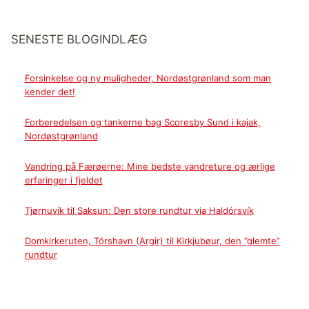
SENESTE BLOGINDLÆG
Forsinkelse og ny muligheder, Nordøstgrønland som man
kender det!
Forberedelsen og tankerne bag Scoresby Sund i kajak,
Nordøstgrønland
Vandring på Færøerne: Mine bedste vandreture og ærlige
erfaringer i fjeldet
Tjørnuvík til Saksun: Den store rundtur via Haldórsvík
Domkirkeruten, Tórshavn (Argir) til Kirkjubøur, den ”glemte”
rundtur