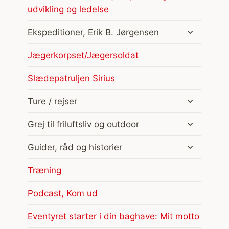
udvikling og ledelse
Skift
Ekspeditioner, Erik B. Jørgensen
undermen
Jægerkorpset/Jægersoldat
Slædepatruljen Sirius
Skift
Ture / rejser
undermen
Skift
Grej til friluftsliv og outdoor
undermen
Skift
Guider, råd og historier
undermen
Træning
Podcast, Kom ud
Eventyret starter i din baghave: Mit motto