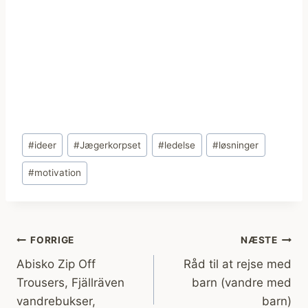
Indlæg-
#
ideer
#
Jægerkorpset
#
ledelse
#
løsninger
tags:
#
motivation
Indlægsnavigation
FORRIGE
NÆSTE
Abisko Zip Off
Råd til at rejse med
Trousers, Fjällräven
barn (vandre med
vandrebukser,
barn)