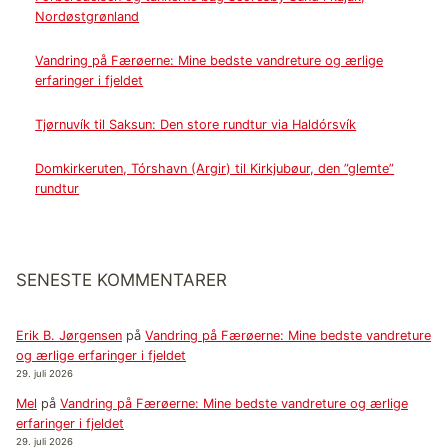
Nordøstgrønland
Vandring på Færøerne: Mine bedste vandreture og ærlige
erfaringer i fjeldet
Tjørnuvík til Saksun: Den store rundtur via Haldórsvík
Domkirkeruten, Tórshavn (Argir) til Kirkjubøur, den ”glemte”
rundtur
SENESTE KOMMENTARER
Erik B. Jørgensen
på
Vandring på Færøerne: Mine bedste vandreture
og ærlige erfaringer i fjeldet
29. juli 2026
Mel
på
Vandring på Færøerne: Mine bedste vandreture og ærlige
erfaringer i fjeldet
29. juli 2026