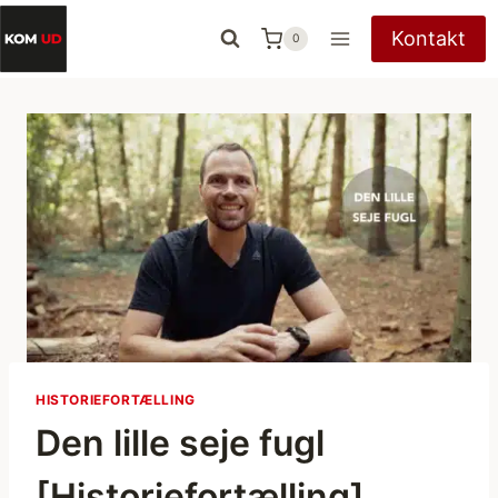
Fortsæt
Kontakt
0
til
indhold
HISTORIEFORTÆLLING
Den lille seje fugl
[Historiefortælling]