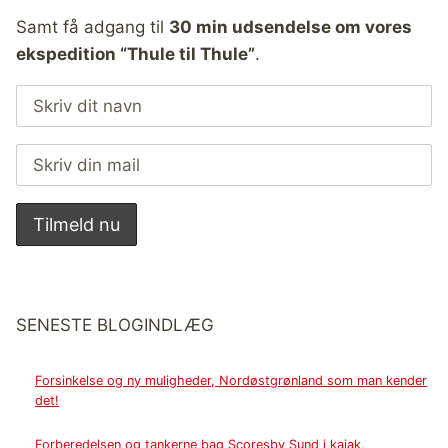
Samt få adgang til
30 min udsendelse om vores
ekspedition “Thule til Thule”
.
SENESTE BLOGINDLÆG
Forsinkelse og ny muligheder, Nordøstgrønland som man kender
det!
Forberedelsen og tankerne bag Scoresby Sund i kajak,