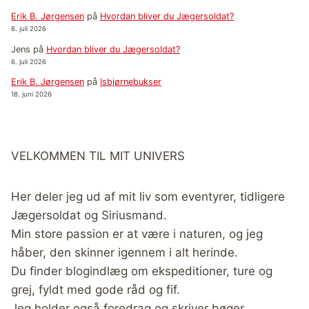
Erik B. Jørgensen
på
Hvordan bliver du Jægersoldat?
6. juli 2026
Jens
på
Hvordan bliver du Jægersoldat?
6. juli 2026
Erik B. Jørgensen
på
Isbjørnebukser
18. juni 2026
VELKOMMEN TIL MIT UNIVERS
Her deler jeg ud af mit liv som eventyrer, tidligere
Jægersoldat og Siriusmand.
Min store passion er at være i naturen, og jeg
håber, den skinner igennem i alt herinde.
Du finder blogindlæg om ekspeditioner, ture og
grej, fyldt med gode råd og fif.
Jeg holder også foredrag og skriver bøger.