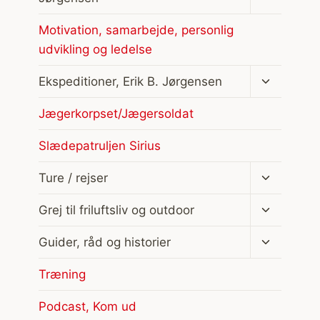
Motivation, samarbejde, personlig
udvikling og ledelse
Skift
Ekspeditioner, Erik B. Jørgensen
undermen
Jægerkorpset/Jægersoldat
Slædepatruljen Sirius
Skift
Ture / rejser
undermen
Skift
Grej til friluftsliv og outdoor
undermen
Skift
Guider, råd og historier
undermen
Træning
Podcast, Kom ud