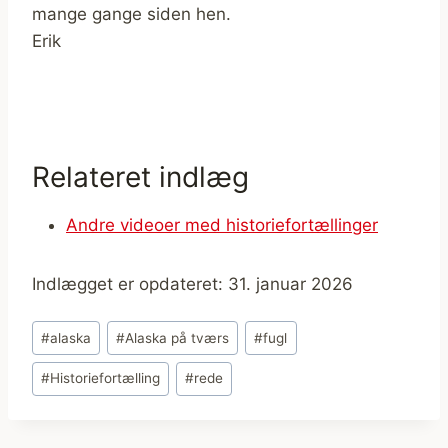
mange gange siden hen.
Erik
Relateret indlæg
Andre videoer med historiefortællinger
Indlægget er opdateret: 31. januar 2026
Indlæg-
#
alaska
#
Alaska på tværs
#
fugl
tags:
#
Historiefortælling
#
rede