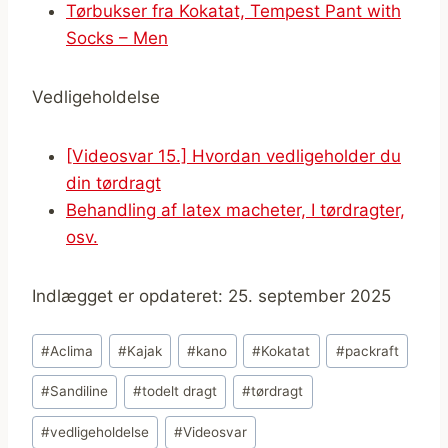
Tørbukser fra Kokatat, Tempest Pant with
Socks – Men
Vedligeholdelse
[Videosvar 15.] Hvordan vedligeholder du
din tørdragt
Behandling af latex macheter, I tørdragter,
osv.
Indlægget er opdateret: 25. september 2025
Indlæg-
#
Aclima
#
Kajak
#
kano
#
Kokatat
#
packraft
tags:
#
Sandiline
#
todelt dragt
#
tørdragt
#
vedligeholdelse
#
Videosvar