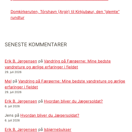
Domkirkeruten, Tórshavn (Argir) til Kirkjubøur, den ”glemte”
rundtur
SENESTE KOMMENTARER
Erik B. Jørgensen
på
Vandring på Færøerne: Mine bedste
vandreture og ærlige erfaringer i fjeldet
29. juli 2026
Mel
på
Vandring på Færøerne: Mine bedste vandreture og ærlige
erfaringer i fjeldet
29. juli 2026
Erik B. Jørgensen
på
Hvordan bliver du Jægersoldat?
6. juli 2026
Jens
på
Hvordan bliver du Jægersoldat?
6. juli 2026
Erik B. Jørgensen
på
Isbjørnebukser