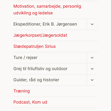
Motivation, samarbejde, personlig
udvikling og ledelse
Skift
Ekspeditioner, Erik B. Jørgensen
undermen
Jægerkorpset/Jægersoldat
Slædepatruljen Sirius
Skift
Ture / rejser
undermen
Skift
Grej til friluftsliv og outdoor
undermen
Skift
Guider, råd og historier
undermen
Træning
Podcast, Kom ud