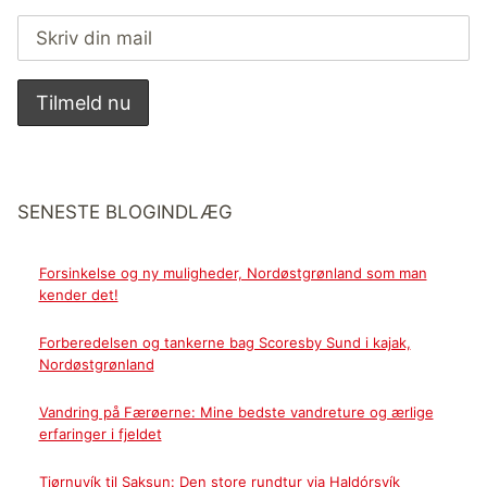
SENESTE BLOGINDLÆG
Forsinkelse og ny muligheder, Nordøstgrønland som man
kender det!
Forberedelsen og tankerne bag Scoresby Sund i kajak,
Nordøstgrønland
Vandring på Færøerne: Mine bedste vandreture og ærlige
erfaringer i fjeldet
Tjørnuvík til Saksun: Den store rundtur via Haldórsvík