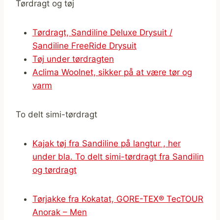
Tørdragt og tøj
Tørdragt, Sandiline Deluxe Drysuit /
Sandiline FreeRide Drysuit
Tøj under tørdragten
Aclima Woolnet, sikker på at være tør og
varm
To delt simi-tørdragt
Kajak tøj fra Sandiline på langtur , her
under bla. To delt simi-tørdragt fra Sandilin
og tørdragt
Tørjakke fra Kokatat, GORE-TEX® TecTOUR
Anorak – Men