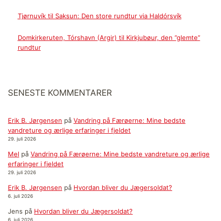
Tjørnuvík til Saksun: Den store rundtur via Haldórsvík
Domkirkeruten, Tórshavn (Argir) til Kirkjubøur, den ”glemte”
rundtur
SENESTE KOMMENTARER
Erik B. Jørgensen
på
Vandring på Færøerne: Mine bedste
vandreture og ærlige erfaringer i fjeldet
29. juli 2026
Mel
på
Vandring på Færøerne: Mine bedste vandreture og ærlige
erfaringer i fjeldet
29. juli 2026
Erik B. Jørgensen
på
Hvordan bliver du Jægersoldat?
6. juli 2026
Jens
på
Hvordan bliver du Jægersoldat?
6. juli 2026