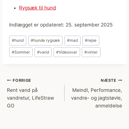
Rygsæk til hund
Indlægget er opdateret: 25. september 2025
Indlæg-
#
hund
#
hunde rygsæk
#
mad
#
rejse
tags:
#
Sommer
#
vand
#
Videosvar
#
vinter
Indlægsnavigation
FORRIGE
NÆSTE
Rent vand på
Meindl, Performance,
vandretur, LifeStraw
vandre- og jagtstøvle,
GO
anmeldelse