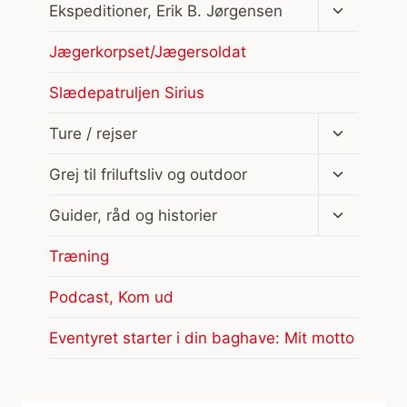
Skift
Ekspeditioner, Erik B. Jørgensen
undermen
Jægerkorpset/Jægersoldat
Slædepatruljen Sirius
Skift
Ture / rejser
undermen
Skift
Grej til friluftsliv og outdoor
undermen
Skift
Guider, råd og historier
undermen
Træning
Podcast, Kom ud
Eventyret starter i din baghave: Mit motto