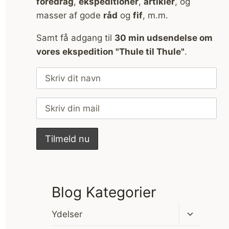
foredrag
,
ekspeditioner
,
artikler
, og
masser af gode
råd
og
fif
, m.m.
Samt få adgang til
30 min udsendelse om
vores ekspedition "Thule til Thule"
.
Blog Kategorier
Skift
Ydelser
undermen