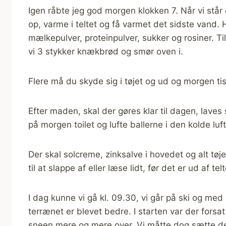
Igen råbte jeg god morgen klokken 7. Når vi står 
op, varme i teltet og få varmet det sidste vand. 
mælkepulver, proteinpulver, sukker og rosiner. Til
vi 3 stykker knækbrød og smør oven i.
Flere må du skyde sig i tøjet og ud og morgen t
Efter maden, skal der gøres klar til dagen, laves 
på morgen toilet og lufte ballerne i den kolde luft
Der skal solcreme, zinksalve i hovedet og alt tøje
til at slappe af eller læse lidt, før det er ud af t
I dag kunne vi gå kl. 09.30, vi går på ski og med
terrænet er blevet bedre. I starten var der forsat
sneen mere og mere over. Vi måtte dog sætte den