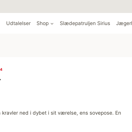
Udtalelser
Shop
Slædepatruljen Sirius
Jæger
14
r
 kravler ned i dybet i sit værelse, ens sovepose. En