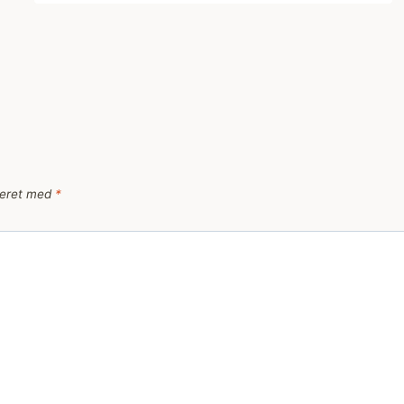
keret med
*