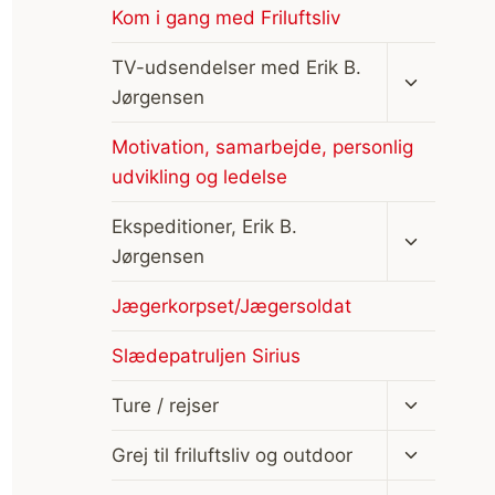
Kom i gang med Friluftsliv
Skift
TV-udsendelser med Erik B.
undermen
Jørgensen
Motivation, samarbejde, personlig
udvikling og ledelse
Skift
Ekspeditioner, Erik B.
undermen
Jørgensen
Jægerkorpset/Jægersoldat
Slædepatruljen Sirius
Skift
Ture / rejser
undermen
Skift
Grej til friluftsliv og outdoor
undermen