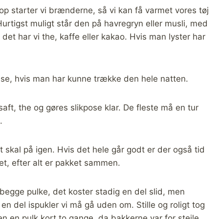
op starter vi brænderne, så vi kan få varmet vores tøj
Hurtigst muligt står den på havregryn eller musli, med
 det har vi the, kaffe eller kakao. Hvis man lyster har
isse, hvis man har kunne trække den hele natten.
saft, the og gøres slikpose klar. De fleste må en tur
.
t skal på igen. Hvis det hele går godt er der også tid
eltet, efter alt er pakket sammen.
 begge pulke, det koster stadig en del slid, men
 en del ispukler vi må gå uden om. Stille og roligt tog
 en pulk kort to gange, da bakkerne var for stejle