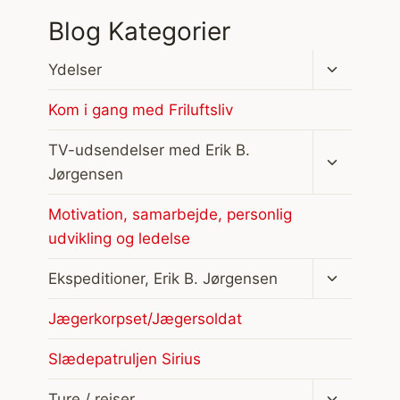
Blog Kategorier
Skift
Ydelser
undermen
Kom i gang med Friluftsliv
Skift
TV-udsendelser med Erik B.
undermen
Jørgensen
Motivation, samarbejde, personlig
udvikling og ledelse
Skift
Ekspeditioner, Erik B. Jørgensen
undermen
Jægerkorpset/Jægersoldat
Slædepatruljen Sirius
Skift
Ture / rejser