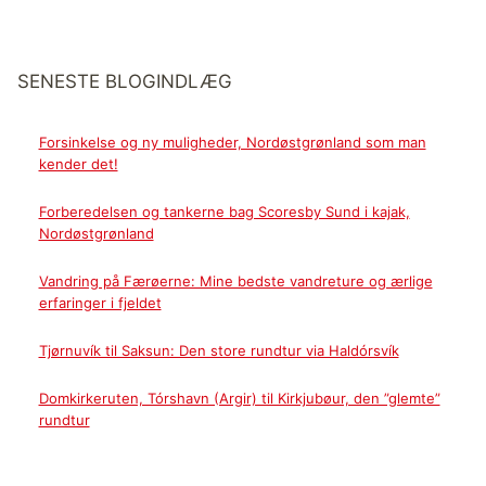
SENESTE BLOGINDLÆG
Forsinkelse og ny muligheder, Nordøstgrønland som man
kender det!
Forberedelsen og tankerne bag Scoresby Sund i kajak,
Nordøstgrønland
Vandring på Færøerne: Mine bedste vandreture og ærlige
erfaringer i fjeldet
Tjørnuvík til Saksun: Den store rundtur via Haldórsvík
Domkirkeruten, Tórshavn (Argir) til Kirkjubøur, den ”glemte”
rundtur