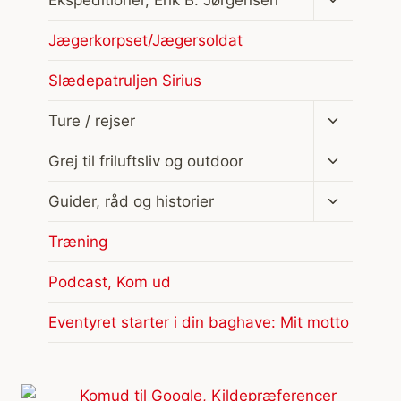
undermen
Jægerkorpset/Jægersoldat
Slædepatruljen Sirius
Skift
Ture / rejser
undermen
Skift
Grej til friluftsliv og outdoor
undermen
Skift
Guider, råd og historier
undermen
Træning
Podcast, Kom ud
Eventyret starter i din baghave: Mit motto