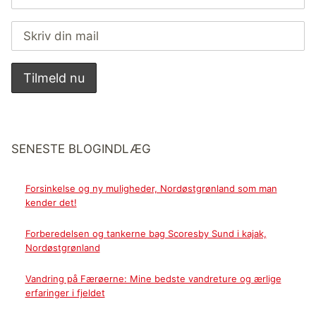
SENESTE BLOGINDLÆG
Forsinkelse og ny muligheder, Nordøstgrønland som man
kender det!
Forberedelsen og tankerne bag Scoresby Sund i kajak,
Nordøstgrønland
Vandring på Færøerne: Mine bedste vandreture og ærlige
erfaringer i fjeldet