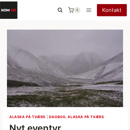
Fortsæt
Kontakt
0
til
indhold
ALASKA PÅ TVÆRS
|
DAGBOG, ALASKA PÅ TVÆRS
Nyt eventyr