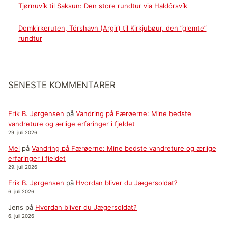
Tjørnuvík til Saksun: Den store rundtur via Haldórsvík
Domkirkeruten, Tórshavn (Argir) til Kirkjubøur, den ”glemte”
rundtur
SENESTE KOMMENTARER
Erik B. Jørgensen
på
Vandring på Færøerne: Mine bedste
vandreture og ærlige erfaringer i fjeldet
29. juli 2026
Mel
på
Vandring på Færøerne: Mine bedste vandreture og ærlige
erfaringer i fjeldet
29. juli 2026
Erik B. Jørgensen
på
Hvordan bliver du Jægersoldat?
6. juli 2026
Jens
på
Hvordan bliver du Jægersoldat?
6. juli 2026