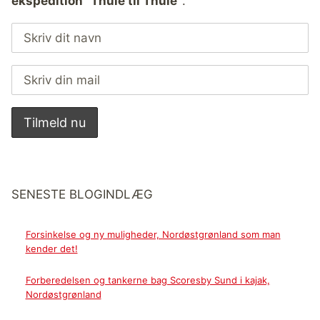
ekspedition “Thule til Thule”
.
SENESTE BLOGINDLÆG
Forsinkelse og ny muligheder, Nordøstgrønland som man
kender det!
Forberedelsen og tankerne bag Scoresby Sund i kajak,
Nordøstgrønland