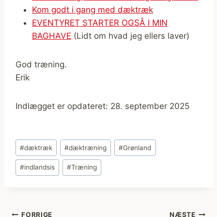
Kom godt i gang med dæktræk
EVENTYRET STARTER OGSÅ I MIN
BAGHAVE
(Lidt om hvad jeg ellers laver)
God træning.
Erik
Indlægget er opdateret: 28. september 2025
Indlæg-
#
dæktræk
#
dæktræning
#
Grønland
tags:
#
indlandsis
#
Træning
FORRIGE
NÆSTE