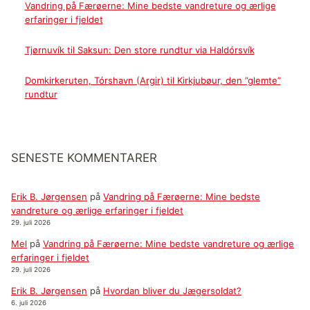
Vandring på Færøerne: Mine bedste vandreture og ærlige
erfaringer i fjeldet
Tjørnuvík til Saksun: Den store rundtur via Haldórsvík
Domkirkeruten, Tórshavn (Argir) til Kirkjubøur, den ”glemte”
rundtur
SENESTE KOMMENTARER
Erik B. Jørgensen
på
Vandring på Færøerne: Mine bedste
vandreture og ærlige erfaringer i fjeldet
29. juli 2026
Mel
på
Vandring på Færøerne: Mine bedste vandreture og ærlige
erfaringer i fjeldet
29. juli 2026
Erik B. Jørgensen
på
Hvordan bliver du Jægersoldat?
6. juli 2026