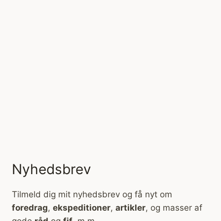
Nyhedsbrev
Tilmeld dig mit nyhedsbrev og få nyt om
foredrag
,
ekspeditioner
,
artikler
, og masser af
gode
råd
og
fif
, m.m.