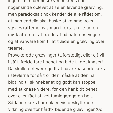
Ingen i min nærmeste vennekreds har
nogensinde oplevet at se en levende grævling,
men paradoksalt nok kender de alle rådet om,
at man endelig skal huske at komme koks i
støvleskafterne hvis man f. eks. skulle ud en
mørk aften for at træde af på naturens vegne
og af vanvare kom til at træde en grævling over
tæerne.
Provokerede grævlinger (Uforsætligt eller ej) vil
i så’ tilfælde fare i benet og bide til det knaser!
Da skulle det være godt at have knasende koks
i støvlerne for så tror den måske at den har
bidt ind til skinnebenet og godt kan stoppe
med at knase videre, før den har bidt benet
over eller fået aflivet fumlegængeren helt.
Sådanne koks har nok en vis beskyttende
virkning overfor hårdt- bidende grævlinger :0o