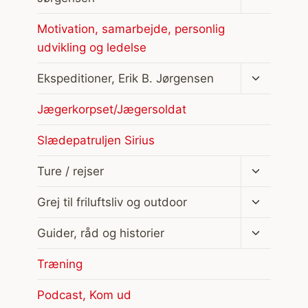
Motivation, samarbejde, personlig
udvikling og ledelse
Skift
Ekspeditioner, Erik B. Jørgensen
undermen
Jægerkorpset/Jægersoldat
Slædepatruljen Sirius
Skift
Ture / rejser
undermen
Skift
Grej til friluftsliv og outdoor
undermen
Skift
Guider, råd og historier
undermen
Træning
Podcast, Kom ud