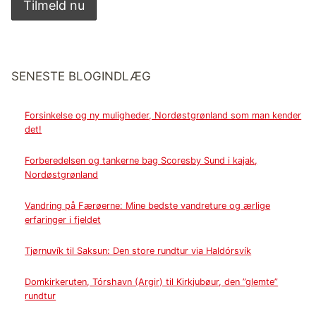
SENESTE BLOGINDLÆG
Forsinkelse og ny muligheder, Nordøstgrønland som man kender
det!
Forberedelsen og tankerne bag Scoresby Sund i kajak,
Nordøstgrønland
Vandring på Færøerne: Mine bedste vandreture og ærlige
erfaringer i fjeldet
Tjørnuvík til Saksun: Den store rundtur via Haldórsvík
Domkirkeruten, Tórshavn (Argir) til Kirkjubøur, den ”glemte”
rundtur