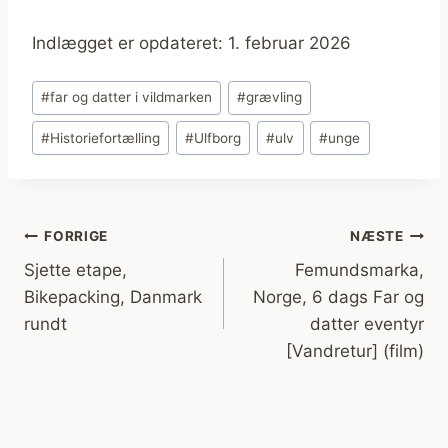
Indlægget er opdateret: 1. februar 2026
Indlæg-
#
far og datter i vildmarken
#
grævling
tags:
#
Historiefortælling
#
Ulfborg
#
ulv
#
unge
Indlægsnavigation
FORRIGE
NÆSTE
Sjette etape,
Femundsmarka,
Bikepacking, Danmark
Norge, 6 dags Far og
rundt
datter eventyr
[Vandretur] (film)