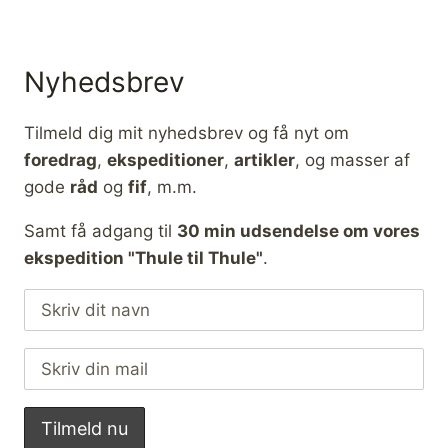
D
L
E
Y
L
S
A
Nyhedsbrev
M
P
E
Tilmeld dig mit nyhedsbrev og få nyt om
R
foredrag
,
ekspeditioner
,
artikler
, og masser af
T
gode
råd
og
fif
, m.m.
I
L
Samt få adgang til
30 min udsendelse om vores
K
ekspedition "Thule til Thule"
.
A
J
A
K