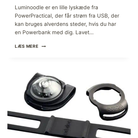
T
Luminoodle er en lille lyskæde fra
E
PowerPractical, der får strøm fra USB, der
,
kan bruges alverdens steder, hvis du har
3
U
en Powerbank med dig. Lavet…
D
G
A
LÆS MERE
A
N
V
M
E
E
R
L
D
E
L
S
E
O
G
T
E
S