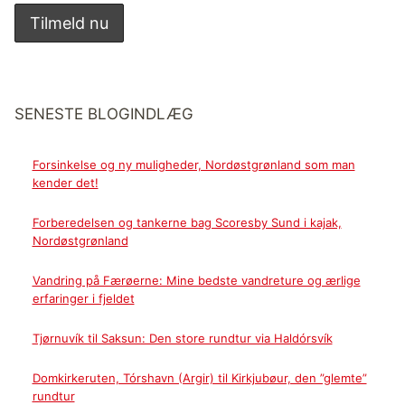
SENESTE BLOGINDLÆG
Forsinkelse og ny muligheder, Nordøstgrønland som man
kender det!
Forberedelsen og tankerne bag Scoresby Sund i kajak,
Nordøstgrønland
Vandring på Færøerne: Mine bedste vandreture og ærlige
erfaringer i fjeldet
Tjørnuvík til Saksun: Den store rundtur via Haldórsvík
Domkirkeruten, Tórshavn (Argir) til Kirkjubøur, den ”glemte”
rundtur