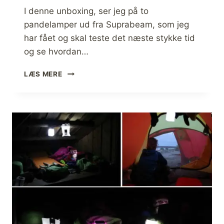
I denne unboxing, ser jeg på to
pandelamper ud fra Suprabeam, som jeg
har fået og skal teste det næste stykke tid
og se hvordan…
P
LÆS MERE
A
N
D
E
L
A
M
P
E
R
V
3
A
I