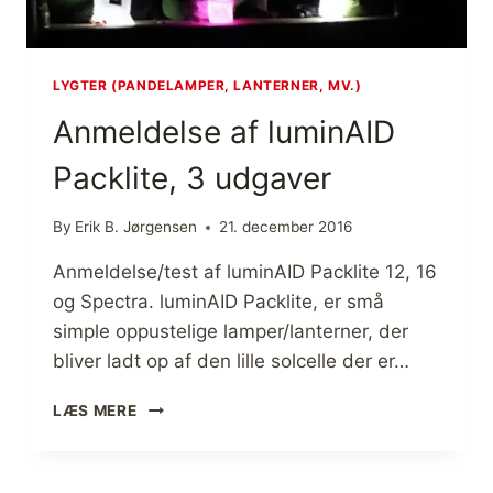
R
O
G
M
LYGTER (PANDELAMPER, LANTERNER, MV.)
6
Anmeldelse af luminAID
X
R
Packlite, 3 udgaver
F
R
A
By
Erik B. Jørgensen
21. december 2016
S
U
Anmeldelse/test af luminAID Packlite 12, 16
P
og Spectra. luminAID Packlite, er små
R
simple oppustelige lamper/lanterner, der
A
B
bliver ladt op af den lille solcelle der er…
E
A
A
LÆS MERE
M
N
,
M
U
E