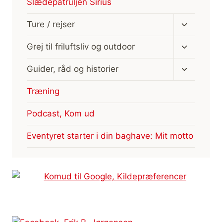
Slædepatruljen Sirius
Skift
Ture / rejser
undermen
Skift
Grej til friluftsliv og outdoor
undermen
Skift
Guider, råd og historier
undermen
Træning
Podcast, Kom ud
Eventyret starter i din baghave: Mit motto