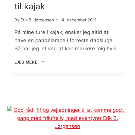
til kajak
A
F
E
By
Erik B. Jørgensen
14. december 2011
T
Y
På mine ture i kajak, ønsker jeg altid at
L
have en pandelampe i forreste dagsluge.
I
Så har jeg let ved at kan markere mig hvis…
G
H
V
LÆS MERE
T
A
,
N
M
D
A
T
R
Æ
K
T
E
T
R
E
I
P
N
A
G
N
S