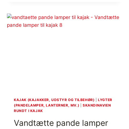
M
E
L
D
E
L
S
E
A
F
O
R
B
I
L
O
C
KAJAK (KAJAKKER, UDSTYR OG TILBEHØR)
|
LYGTER
D
(PANDELAMPER, LANTERNER, MV.)
|
SKANDINAVIEN
U
RUNDT I KAJAK
A
Vandtætte pande lamper
L
S