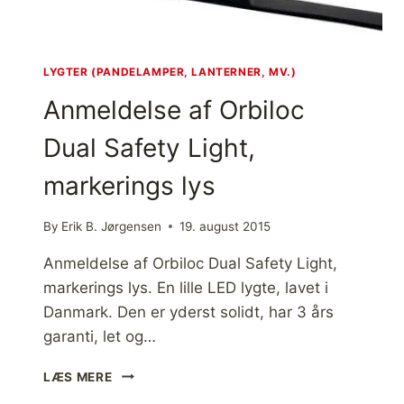
T
A
F
L
LYGTER (PANDELAMPER, LANTERNER, MV.)
U
Anmeldelse af Orbiloc
M
I
Dual Safety Light,
N
O
markerings lys
O
D
L
By
Erik B. Jørgensen
19. august 2015
E
,
Anmeldelse af Orbiloc Dual Safety Light,
L
markerings lys. En lille LED lygte, lavet i
E
Danmark. Den er yderst solidt, har 3 års
D
L
garanti, let og…
Y
S
A
LÆS MERE
N