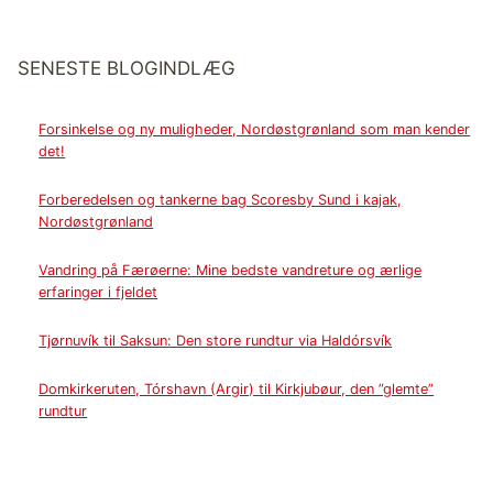
SENESTE BLOGINDLÆG
Forsinkelse og ny muligheder, Nordøstgrønland som man kender
det!
Forberedelsen og tankerne bag Scoresby Sund i kajak,
Nordøstgrønland
Vandring på Færøerne: Mine bedste vandreture og ærlige
erfaringer i fjeldet
Tjørnuvík til Saksun: Den store rundtur via Haldórsvík
Domkirkeruten, Tórshavn (Argir) til Kirkjubøur, den ”glemte”
rundtur