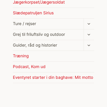
Jægerkorpset/Jægersoldat
Slædepatruljen Sirius
Skift
Ture / rejser
undermen
Skift
Grej til friluftsliv og outdoor
undermen
Skift
Guider, råd og historier
undermen
Træning
Podcast, Kom ud
Eventyret starter i din baghave: Mit motto