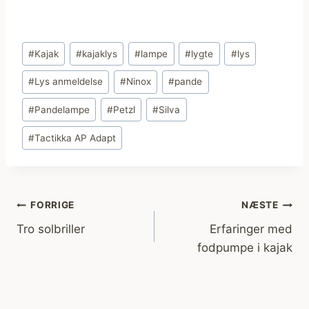
Indlæg-
#
Kajak
#
kajaklys
#
lampe
#
lygte
#
lys
tags:
#
Lys anmeldelse
#
Ninox
#
pande
#
Pandelampe
#
Petzl
#
Silva
#
Tactikka AP Adapt
Indlægsnavigation
FORRIGE
NÆSTE
Tro solbriller
Erfaringer med
fodpumpe i kajak