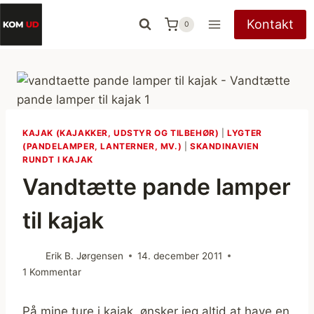
Fortsæt
Kontakt
0
til
indhold
KAJAK (KAJAKKER, UDSTYR OG TILBEHØR)
|
LYGTER
(PANDELAMPER, LANTERNER, MV.)
|
SKANDINAVIEN
RUNDT I KAJAK
Vandtætte pande lamper
til kajak
Erik B. Jørgensen
14. december 2011
1 Kommentar
På mine ture i kajak, ønsker jeg altid at have en